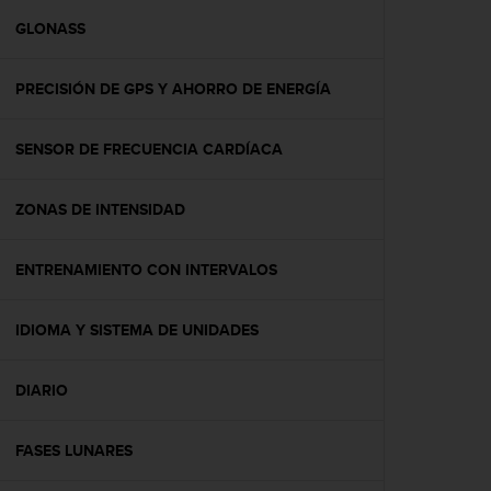
i
o
GLONASS
w
e
PRECISIÓN DE GPS Y AHORRO DE ENERGÍA
b
d
e
SENSOR DE FRECUENCIA CARDÍACA
a
c
u
ZONAS DE INTENSIDAD
e
r
d
ENTRENAMIENTO CON INTERVALOS
o
c
IDIOMA Y SISTEMA DE UNIDADES
o
n
l
DIARIO
a
s
P
FASES LUNARES
a
u