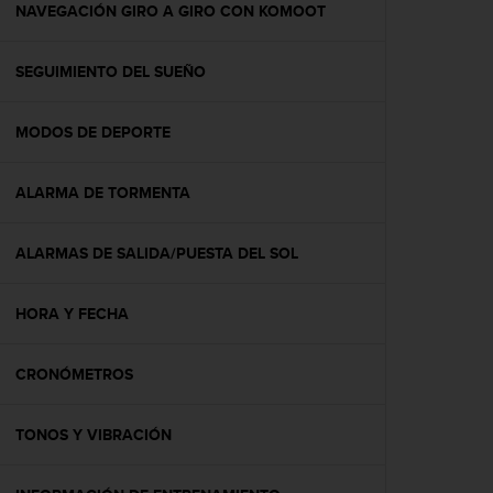
c
NAVEGACIÓN GIRO A GIRO CON KOMOOT
o
n
SEGUIMIENTO DEL SUEÑO
t
e
n
MODOS DE DEPORTE
i
d
o
ALARMA DE TORMENTA
w
e
b
ALARMAS DE SALIDA/PUESTA DEL SOL
(
W
HORA Y FECHA
e
b
C
CRONÓMETROS
o
n
t
TONOS Y VIBRACIÓN
e
n