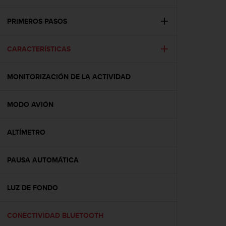
m
i
s
PRIMEROS PASOS
o
d
CARACTERÍSTICAS
e
a
l
MONITORIZACIÓN DE LA ACTIVIDAD
c
a
n
MODO AVIÓN
z
a
r
ALTÍMETRO
e
l
PAUSA AUTOMÁTICA
n
i
v
LUZ DE FONDO
e
l
d
CONECTIVIDAD BLUETOOTH
e