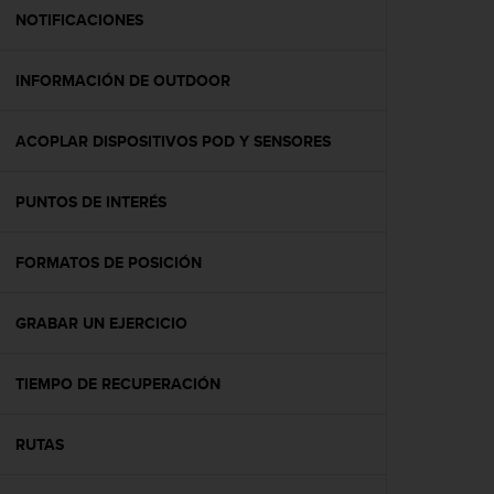
t
NOTIFICACIONES
a
s
INFORMACIÓN DE OUTDOOR
d
e
a
ACOPLAR DISPOSITIVOS POD Y SENSORES
c
c
e
PUNTOS DE INTERÉS
s
i
b
FORMATOS DE POSICIÓN
i
l
GRABAR UN EJERCICIO
i
d
a
TIEMPO DE RECUPERACIÓN
d
p
a
RUTAS
r
a