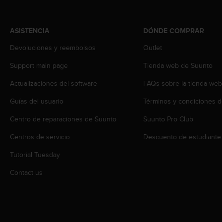
s
,
W
ASISTENCIA
DÓNDE COMPRAR
C
A
Devoluciones y reembolsos
Outlet
G
Support main page
Tienda web de Suunto
)
2
Actualizaciones del software
FAQs sobre la tienda we
.
0
Guías del usuario
Términos y condiciones d
y
o
Centro de reparaciones de Suunto
Suunto Pro Club
t
r
Centros de servicio
Descuento de estudiante
a
Tutorial Tuesday
s
n
Contact us
o
r
m
a
s