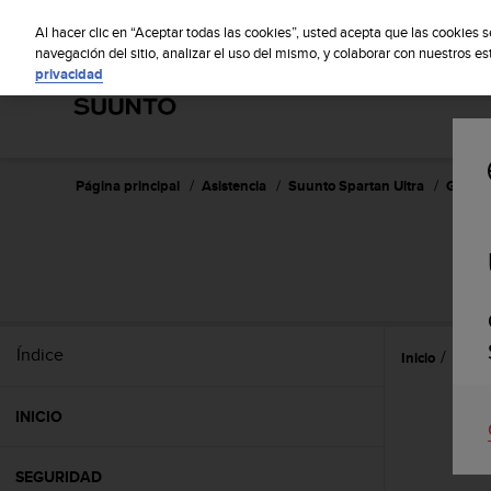
S
S
u
Al hacer clic en “Aceptar todas las cookies”, usted acepta que las cookies 
u
navegación del sitio, analizar el uso del mismo, y colaborar con nuestros e
privacidad
n
t
o
m
a
n
Página principal
Asistencia
Suunto Spartan Ultra
Guía de
t
i
e
n
e
s
u
Índice
Inicio
Caract
c
o
m
INICIO
p
r
o
SEGURIDAD