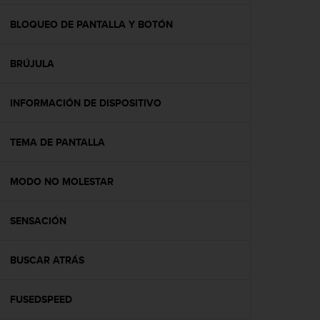
c
o
BLOQUEO DE PANTALLA Y BOTÓN
n
f
BRÚJULA
o
r
m
INFORMACIÓN DE DISPOSITIVO
i
d
a
TEMA DE PANTALLA
d
A
A
MODO NO MOLESTAR
e
n
SENSACIÓN
e
s
t
BUSCAR ATRÁS
e
s
i
FUSEDSPEED
t