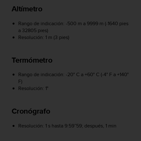
i
Altímetro
o
w
e
Rango de indicación: -500 m a 9999 m (-1640 pies
b
a 32805 pies)
d
Resolución: 1 m (3 pies)
e
a
c
Termómetro
u
e
r
Rango de indicación: -20° C a +60° C (-4° F a +140°
d
F)
o
Resolución: 1°
c
o
n
l
Cronógrafo
a
s
Resolución: 1 s hasta 9:59”59; después, 1 min
P
a
u