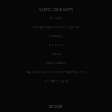
d
e
ACERCA DE SUUNTO
a
c
Noticias
c
e
Información sobre la empresa
s
Careers
i
b
Herencia
i
l
Media
i
d
Sustainability
a
d
Declaraciones de conformidad de la UE
.
Whistleblowing
P
o
n
t
e
e
SOCIOS
n