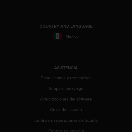
t
A
c
c
e
COUNTRY AND LANGUAGE
s
s
Mexico
i
b
i
l
i
ASISTENCIA
t
y
Devoluciones y reembolsos
G
Support main page
u
i
Actualizaciones del software
d
e
Guías del usuario
l
i
Centro de reparaciones de Suunto
n
e
Centros de servicio