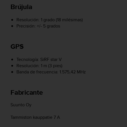
Brújula
t
a
s
Resolución: 1 grado (18 milésimas)
d
Precisión: +/- 5 grados
e
a
c
GPS
c
e
s
Tecnología: SiRF star V
i
Resolución: 1 m (3 pies)
b
Banda de frecuencia: 1.575,42 MHz
i
l
i
d
Fabricante
a
d
Suunto Oy
p
a
Tammiston kauppatie 7 A
r
a