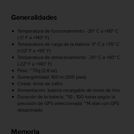
m
i
s
Generalidades
o
d
e
Temperatura de funcionamiento: -20° C a +60° C
a
(-5° F a +140° F)
l
Temperatura de carga de la batería: 0° C a +35° C
c
(+32° F a +95° F)
a
Temperatura de almacenamiento: -30° C a +60° C
n
(-22° F a +140° F)
z
Peso: ~70g (2,8 oz)
a
Sumergibilidad: 100 m (300 pies)
r
Cristal: lente de zafiro
e
Alimentación: batería recargable de iones de litio
l
n
Duración de la batería: ~10 - 100 horas según la
i
precisión de GPS seleccionada; ~14 días con GPS
v
desactivado
e
l
d
Memoria
e