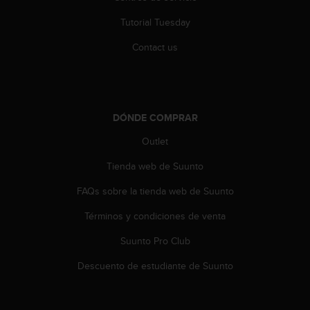
s
Tutorial Tuesday
,
W
Contact us
C
A
G
)
2
DÓNDE COMPRAR
.
0
Outlet
y
o
Tienda web de Suunto
t
r
FAQs sobre la tienda web de Suunto
a
Términos y condiciones de venta
s
n
Suunto Pro Club
o
r
Descuento de estudiante de Suunto
m
a
s