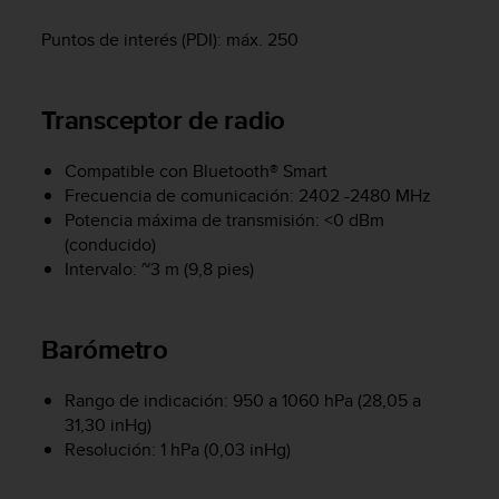
c
o
Puntos de interés (PDI): máx. 250
n
f
o
Transceptor de radio
r
m
Compatible con Bluetooth® Smart
i
d
Frecuencia de comunicación: 2402 -2480 MHz
a
Potencia máxima de transmisión: <0 dBm
d
(conducido)
A
Intervalo: ~3 m (9,8 pies)
A
e
n
Barómetro
e
s
t
Rango de indicación: 950 a 1060 hPa (28,05 a
e
31,30 inHg)
s
Resolución: 1 hPa (0,03 inHg)
i
t