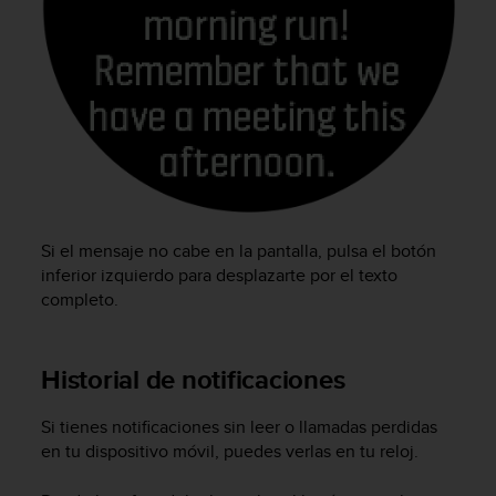
c
o
n
f
o
r
m
i
d
a
d
Si el mensaje no cabe en la pantalla, pulsa el botón
A
inferior izquierdo para desplazarte por el texto
A
completo.
e
n
e
s
Historial de notificaciones
t
e
Si tienes notificaciones sin leer o llamadas perdidas
s
en tu dispositivo móvil, puedes verlas en tu reloj.
i
t