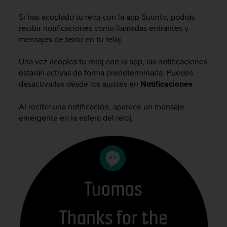
m
i
Si has acoplado tu reloj con la app Suunto, podrás
s
recibir notificaciones como llamadas entrantes y
o
mensajes de texto en tu reloj.
d
e
Una vez acoples tu reloj con la app, las notificaciones
a
l
estarán activas de forma predeterminada. Puedes
c
desactivarlas desde los ajustes en
Notificaciones
.
a
n
Al recibir una notificación, aparece un mensaje
z
emergente en la esfera del reloj.
a
r
e
l
n
i
v
e
l
d
e