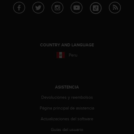
t
a
s
d
e
a
c
COUNTRY AND LANGUAGE
c
e
Peru
s
i
b
i
l
ASISTENCIA
i
d
Devoluciones y reembolsos
a
d
Página principal de asistencia
p
a
Actualizaciones del software
r
Guías del usuario
a