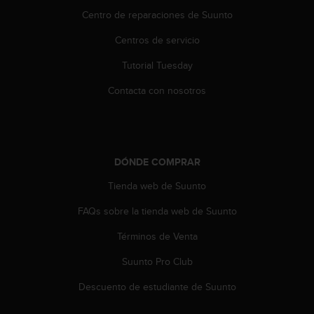
c
Centro de reparaciones de Suunto
o
n
Centros de servicio
t
e
Tutorial Tuesday
n
i
Contacta con nosotros
d
o
w
e
b
DÓNDE COMPRAR
(
Tienda web de Suunto
W
e
FAQs sobre la tienda web de Suunto
b
C
Términos de Venta
o
n
Suunto Pro Club
t
e
Descuento de estudiante de Suunto
n