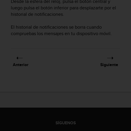
Desde la esfera del reloj, pulsa el botón central y
i
luego pulsa el botón inferior para desplazarte por el
o
w
historial de notificaciones.
e
b
El historial de notificaciones se borra cuando
d
compruebas los mensajes en tu dispositivo móvil.
e
a
c
u
e
Anterior
Siguiente
r
d
o
c
o
n
l
a
s
P
SÍGUENOS
a
u