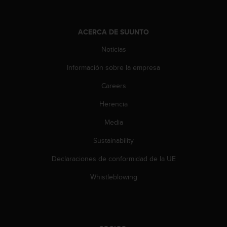
t
A
c
c
ACERCA DE SUUNTO
e
Noticias
s
s
Información sobre la empresa
i
b
Careers
i
l
Herencia
i
t
Media
y
Sustainability
G
u
Declaraciones de conformidad de la UE
i
d
Whistleblowing
e
l
i
n
e