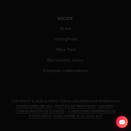
s
,
W
SOCIOS
C
A
Strava
G
)
TrainingPeaks
2
Value Pack
.
0
Bienvenidos, socios
y
o
Empresas colaboradoras
t
r
a
s
n
.
COPYRIGHT © 2026 SUUNTO.
TODOS LOS DERECHOS RESERVADOS.
o
CONDICIONES DE USO
|
POLÍTICA DE PRIVACIDAD
|
COOKIES
|
r
CONFIGURACIÓN DE COOKIES
|
CONDICIONES GENERALES DE
m
#YESSUUNTO
|
AVISO SOBRE EL EU DATA ACT
a
s