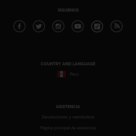
t
SÍGUENOS
a
s
d
e
a
c
c
e
s
COUNTRY AND LANGUAGE
i
b
Peru
i
l
i
d
a
ASISTENCIA
d
p
Devoluciones y reembolsos
a
r
Página principal de asistencia
a