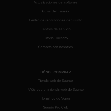
c
Actualizaciones del software
o
Guías del usuario
n
t
Centro de reparaciones de Suunto
e
n
Centros de servicio
i
d
Tutorial Tuesday
o
w
Contacta con nosotros
e
b
(
W
e
DÓNDE COMPRAR
b
Tienda web de Suunto
C
o
FAQs sobre la tienda web de Suunto
n
t
Términos de Venta
e
n
Suunto Pro Club