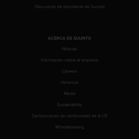
t
A
Descuento de estudiante de Suunto
c
c
e
s
s
ACERCA DE SUUNTO
i
Noticias
b
i
Información sobre la empresa
l
i
Careers
t
y
Herencia
G
u
Media
i
Sustainability
d
e
Declaraciones de conformidad de la UE
l
i
Whistleblowing
n
e