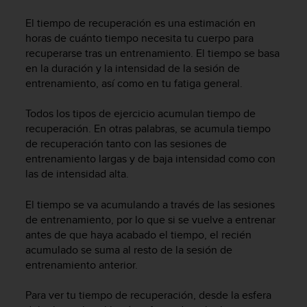
m
i
El tiempo de recuperación es una estimación en
s
horas de cuánto tiempo necesita tu cuerpo para
o
recuperarse tras un entrenamiento. El tiempo se basa
d
en la duración y la intensidad de la sesión de
e
entrenamiento, así como en tu fatiga general.
a
l
c
Todos los tipos de ejercicio acumulan tiempo de
a
recuperación. En otras palabras, se acumula tiempo
n
de recuperación tanto con las sesiones de
z
entrenamiento largas y de baja intensidad como con
a
las de intensidad alta.
r
e
El tiempo se va acumulando a través de las sesiones
l
de entrenamiento, por lo que si se vuelve a entrenar
n
antes de que haya acabado el tiempo, el recién
i
v
acumulado se suma al resto de la sesión de
e
entrenamiento anterior.
l
d
Para ver tu tiempo de recuperación, desde la esfera
e