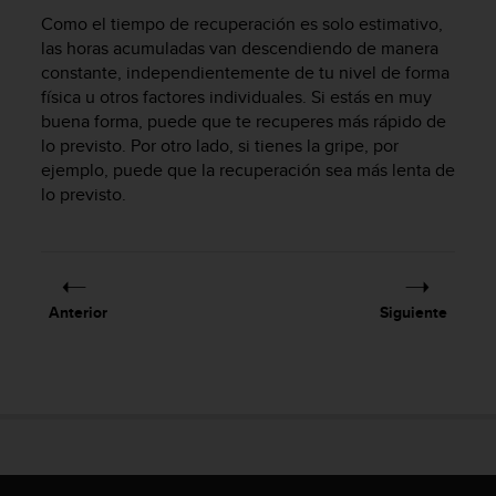
i
Como el tiempo de recuperación es solo estimativo,
o
las horas acumuladas van descendiendo de manera
w
constante, independientemente de tu nivel de forma
e
b
física u otros factores individuales. Si estás en muy
d
buena forma, puede que te recuperes más rápido de
e
lo previsto. Por otro lado, si tienes la gripe, por
a
ejemplo, puede que la recuperación sea más lenta de
c
lo previsto.
u
e
r
d
o
Anterior
Siguiente
c
o
n
l
a
s
P
a
u