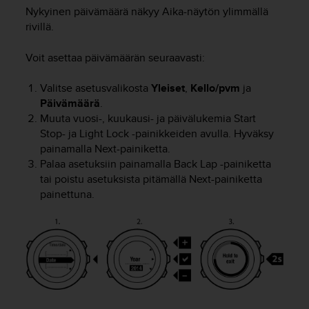
u
Nykyinen päivämäärä näkyy
Aika
-näytön ylimmällä
t
rivillä.
e
t
Voit asettaa päivämäärän seuraavasti:
t
a
v
Valitse asetusvalikosta
Yleiset
,
Kello/pvm
ja
u
Päivämäärä
.
u
Muuta vuosi-, kuukausi- ja päivälukemia
Start
s
Stop
- ja
Light Lock
-painikkeiden avulla. Hyväksy
o
painamalla
Next
-painiketta.
h
Palaa asetuksiin painamalla
Back Lap
-painiketta
j
tai poistu asetuksista pitämällä
Next
-painiketta
e
painettuna.
i
d
e
n
(
W
C
A
G