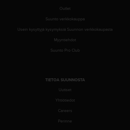
l
Outlet
v
e
Suunto verkkokauppa
l
u
Usein kysyttyjä kysymyksiä Suunnon verkkokaupasta
n
u
Myyntiehdot
m
e
Suunto Pro Club
r
o
o
n
+
TIETOA SUUNNOSTA
1
Uutiset
8
5
Yhtiötiedot
5
2
Careers
5
8
Perinne
0