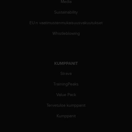
9
Media
0
Sustainability
0
(
EU:n vaatimustenmukaisuusvakuutukset
m
a
Whistleblowing
k
s
u
t
o
KUMPPANIT
n
)
Strava
,
j
TrainingPeaks
o
Value Pack
s
t
Tervetuloa kumppanit
ä
m
Kumppanit
ä
n
s