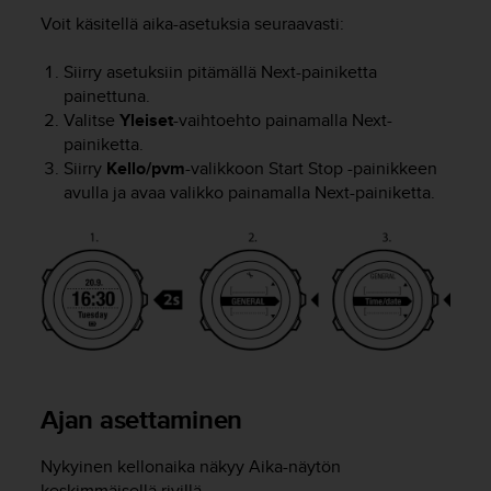
t
Voit käsitellä aika-asetuksia seuraavasti:
ä
m
ä
Siirry asetuksiin pitämällä
Next
-painiketta
ä
painettuna.
n
Valitse
Yleiset
-vaihtoehto painamalla
Next
-
t
painiketta.
ä
Siirry
Kello/pvm
-valikkoon
Start Stop
-painikkeen
l
avulla ja avaa valikko painamalla
Next
-painiketta.
l
ä
v
e
r
k
k
o
s
i
Ajan asettaminen
v
u
s
Nykyinen kellonaika näkyy
Aika
-näytön
t
keskimmäisellä rivillä.