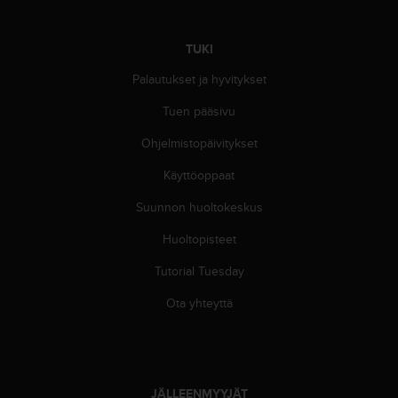
s
v
TUKI
a
l
Palautukset ja hyvitykset
t
a
Tuen pääsivu
l
a
Ohjelmistopäivitykset
i
Käyttöoppaat
s
e
Suunnon huoltokeskus
e
n
Huoltopisteet
a
s
Tutorial Tuesday
i
a
Ota yhteyttä
k
a
s
p
a
JÄLLEENMYYJÄT