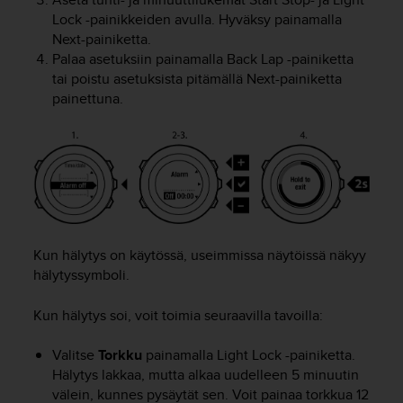
ä
Lock
-painikkeiden avulla. Hyväksy painamalla
m
y
Next
-painiketta.
ö
Palaa asetuksiin painamalla
Back Lap
-painiketta
s
tai poistu asetuksista pitämällä
Next
-painiketta
m
painettuna.
u
i
d
e
n
s
a
a
v
Kun hälytys on käytössä, useimmissa näytöissä näkyy
u
hälytyssymboli.
t
e
Kun hälytys soi, voit toimia seuraavilla tavoilla:
t
t
Valitse
Torkku
painamalla
Light Lock
-painiketta.
a
Hälytys lakkaa, mutta alkaa uudelleen 5 minuutin
v
välein, kunnes pysäytät sen. Voit painaa torkkua 12
u