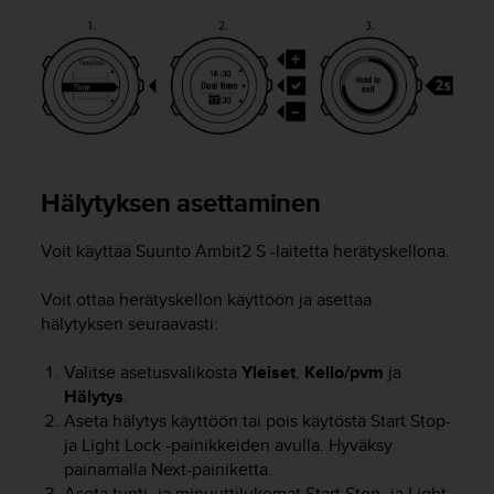
A
A
-
t
a
s
o
n
v
Hälytyksen asettaminen
a
a
Voit käyttää
Suunto Ambit2 S
-laitetta herätyskellona.
t
i
m
Voit ottaa herätyskellon käyttöön ja asettaa
u
hälytyksen seuraavasti:
k
s
Valitse asetusvalikosta
Yleiset
,
Kello/pvm
ja
e
Hälytys
.
t
Aseta hälytys käyttöön tai pois käytöstä
Start Stop
-
s
ja
Light Lock
-painikkeiden avulla. Hyväksy
e
painamalla
Next
-painiketta.
k
Aseta tunti- ja minuuttilukemat
Start Stop
- ja
Light