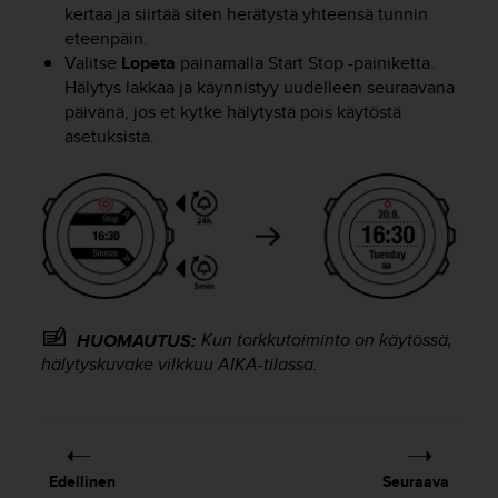
kertaa ja siirtää siten herätystä yhteensä tunnin
u
eteenpäin.
t
t
Valitse
Lopeta
painamalla
Start Stop
-painiketta.
a
Hälytys lakkaa ja käynnistyy uudelleen seuraavana
k
päivänä, jos et kytke hälytystä pois käytöstä
o
asetuksista.
s
k
e
v
i
e
n
s
t
Kun torkkutoiminto on käytössä,
HUOMAUTUS:
a
hälytyskuvake vilkkuu
AIKA
-tilassa.
n
d
a
r
d
i
Edellinen
Seuraava