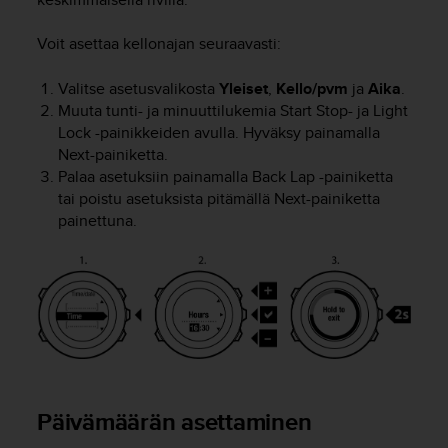
o
l
Voit asettaa kellonajan seuraavasti:
l
a
Valitse asetusvalikosta
Yleiset
,
Kello/pvm
ja
Aika
.
v
Muuta tunti- ja minuuttilukemia
Start Stop
- ja
Light
e
Lock
-painikkeiden avulla. Hyväksy painamalla
r
Next
-painiketta.
k
k
Palaa asetuksiin painamalla
Back Lap
-painiketta
o
tai poistu asetuksista pitämällä
Next
-painiketta
s
painettuna.
i
v
u
s
t
o
n
s
a
a
Päivämäärän asettaminen
v