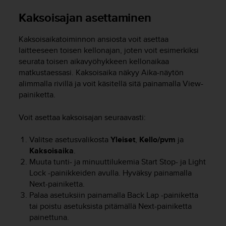
-
Kaksoisajan asettaminen
o
h
Kaksoisaikatoiminnon ansiosta voit asettaa
j
e
laitteeseen toisen kellonajan, joten voit esimerkiksi
i
seurata toisen aikavyöhykkeen kellonaikaa
s
matkustaessasi. Kaksoisaika näkyy
Aika
-näytön
t
alimmalla rivillä ja voit käsitellä sitä painamalla
View
-
u
painiketta.
s
)
Voit asettaa kaksoisajan seuraavasti:
2
.
Valitse asetusvalikosta
Yleiset
,
Kello/pvm
ja
0
-
Kaksoisaika
.
v
Muuta tunti- ja minuuttilukemia
Start Stop
- ja
Light
e
Lock
-painikkeiden avulla. Hyväksy painamalla
r
Next
-painiketta.
s
Palaa asetuksiin painamalla
Back Lap
-painiketta
i
tai poistu asetuksista pitämällä
Next
-painiketta
o
painettuna.
n