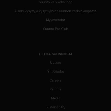
Suunto verkkokauppa
A
A
Usein kysyttyjä kysymyksiä Suunnon verkkokaupasta
-
t
Myyntiehdot
a
s
Suunto Pro Club
o
n
v
a
a
TIETOA SUUNNOSTA
t
i
Uutiset
m
Yhtiötiedot
u
k
Careers
s
e
Perinne
t
s
Media
e
k
Sustainability