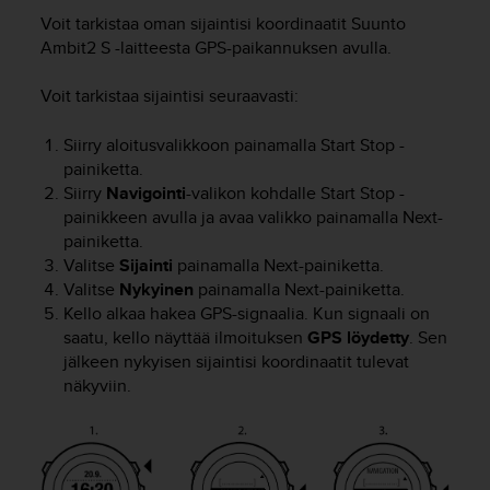
t
Voit tarkistaa oman sijaintisi koordinaatit
Suunto
ä
m
Ambit2 S
-laitteesta GPS-paikannuksen avulla.
ä
ä
Voit tarkistaa sijaintisi seuraavasti:
n
t
Siirry aloitusvalikkoon painamalla
Start Stop
-
ä
painiketta.
l
Siirry
Navigointi
-valikon kohdalle
Start Stop
-
l
painikkeen avulla ja avaa valikko painamalla
Next
-
ä
painiketta.
v
Valitse
Sijainti
painamalla
Next
-painiketta.
e
r
Valitse
Nykyinen
painamalla
Next
-painiketta.
k
Kello alkaa hakea GPS-signaalia. Kun signaali on
k
saatu, kello näyttää ilmoituksen
GPS löydetty
. Sen
o
jälkeen nykyisen sijaintisi koordinaatit tulevat
s
näkyviin.
i
v
u
s
t