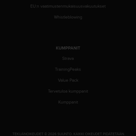
ä
EU:n vaatimustenmukaisuusvakuutukset
m
y
Whistleblowing
ö
s
m
u
i
KUMPPANIT
d
e
Strava
n
s
TrainingPeaks
a
a
Value Pack
v
Tervetuloa kumppanit
u
t
Kumppanit
e
t
t
a
v
u
.
TEKIJÄNOIKEUDET © 2026 SUUNTO.
KAIKKI OIKEUDET PIDÄTETÄÄN.