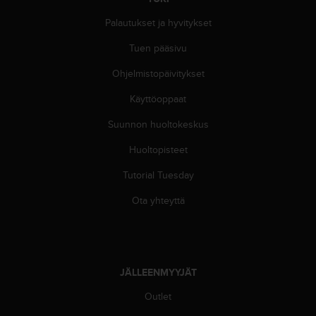
-
Palautukset ja hyvitykset
o
h
Tuen pääsivu
j
e
Ohjelmistopäivitykset
i
s
Käyttöoppaat
t
Suunnon huoltokeskus
u
s
Huoltopisteet
)
2
Tutorial Tuesday
.
0
Ota yhteyttä
-
v
e
r
s
JÄLLEENMYYJÄT
i
o
Outlet
n