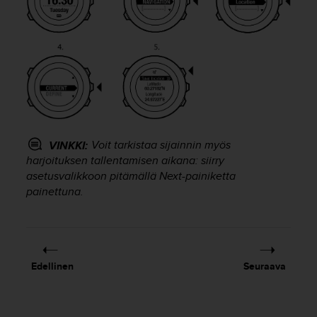
o
l
l
a
v
e
r
k
k
o
Voit tarkistaa sijainnin myös
VINKKI:
s
harjoituksen tallentamisen aikana: siirry
i
asetusvalikkoon pitämällä
Next
-painiketta
v
painettuna.
u
s
t
o
n
s
Edellinen
Seuraava
a
a
v