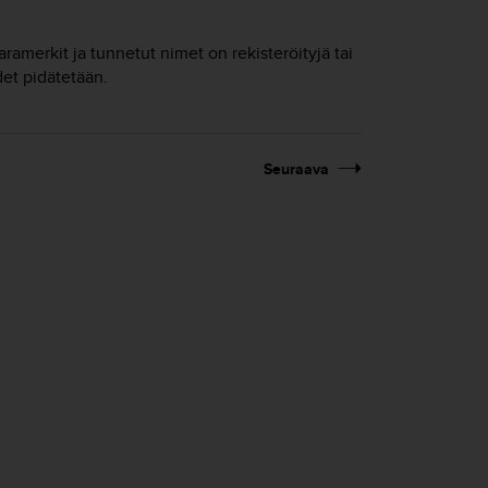
ramerkit ja tunnetut nimet on rekisteröityjä tai
et pidätetään.
Seuraava