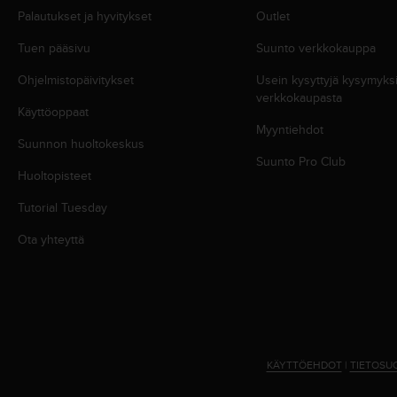
u
Palautukset ja hyvitykset
Outlet
t
e
Tuen pääsivu
Suunto verkkokauppa
t
t
Ohjelmistopäivitykset
Usein kysyttyjä kysymyk
a
verkkokaupasta
v
Käyttöoppaat
u
Myyntiehdot
Suunnon huoltokeskus
u
Suunto Pro Club
s
Huoltopisteet
o
h
Tutorial Tuesday
j
e
Ota yhteyttä
i
d
e
n
(
W
C
KÄYTTÖEHDOT
|
TIETOSU
A
G