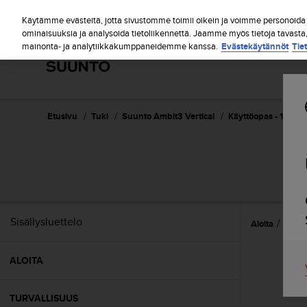
S
u
Käytämme evästeitä, jotta sivustomme toimii oikein ja voimme personoida s
u
ominaisuuksia ja analysoida tietoliikennettä. Jaamme myös tietoja tavasta
mainonta- ja analytiikkakumppaneidemme kanssa.
Evästekäytännöt
Tie
n
t
o
o
n
s
Etusivu
Tuki
Suunto Ambit3 Vertical
Käyttöopas - 1.2
i
t
o
u
t
u
n
Sisällysluettelo
Aloita
Refer
u
t
t
ALOITA
ä
y
t
TURVALLISUUS