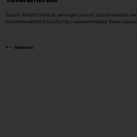
Suunto Ambit3 Vertical
, sen logot ja muut Suunto-brändin tava
rekisteröimättömiä Suunto Oy:n tavaramerkkejä. Kaikki oikeud
Edellinen