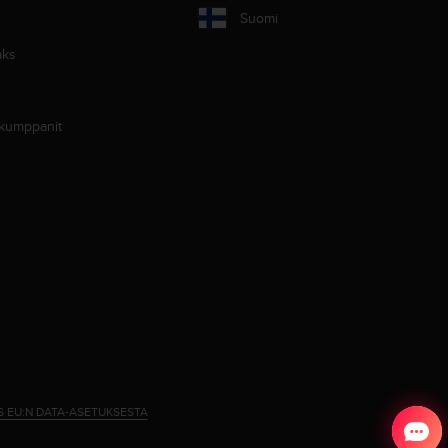
Suomi
aks
 kumppanit
S EU:N DATA-ASETUKSESTA