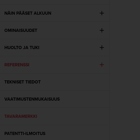
t
ä
m
NÄIN PÄÄSET ALKUUN
ä
ä
OMINAISUUDET
n
t
ä
HUOLTO JA TUKI
l
l
ä
REFERENSSI
v
e
r
TEKNISET TIEDOT
k
k
VAATIMUSTENMUKAISUUS
o
s
i
TAVARAMERKKI
v
u
s
PATENTTI-ILMOITUS
t