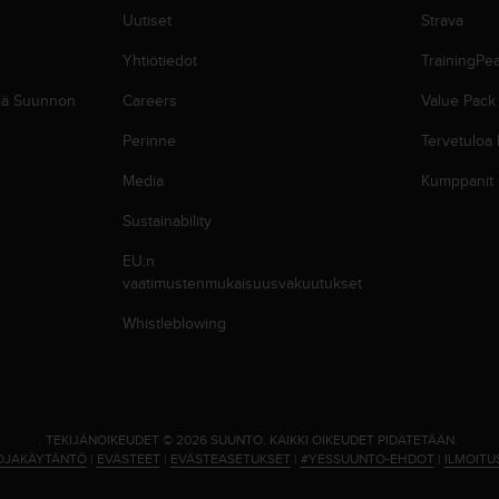
Uutiset
Strava
Yhtiötiedot
TrainingPe
siä Suunnon
Careers
Value Pack
Perinne
Tervetuloa
Media
Kumppanit
Sustainability
EU:n
vaatimustenmukaisuusvakuutukset
Whistleblowing
.
TEKIJÄNOIKEUDET © 2026 SUUNTO.
KAIKKI OIKEUDET PIDÄTETÄÄN.
OJAKÄYTÄNTÖ
|
EVÄSTEET
|
EVÄSTEASETUKSET
|
#YESSUUNTO-EHDOT
|
ILMOITU