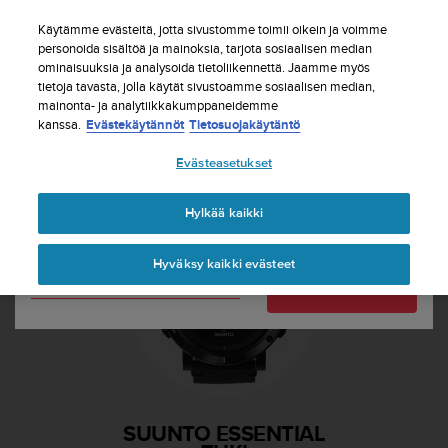
S
Tilaa uutiskirje ja saat 5% alennusta
| Ilmaiset
u
Käytämme evästeitä, jotta sivustomme toimii oikein ja voimme
palautukset
u
personoida sisältöä ja mainoksia, tarjota sosiaalisen median
Maasi tai alueesi:
ominaisuuksia ja analysoida tietoliikennettä. Jaamme myös
n
tietoja tavasta, jolla käytät sivustoamme sosiaalisen median,
t
mainonta- ja analytiikkakumppaneidemme
o
kanssa.
Evästekäytännöt
Tietosuojakäytäntö
United States
o
n
Etusivu
Tuki
Suunto Essential
Evästeasetukset
s
Currency: $ (USD)
i
t
Shipping only to United States
Hylkää kaikki
o
u
Hyväksy kaikki evästeet
t
Vaihda maatasi tai aluettasi
Jatka
u
n
u
t
t
ä
y
SUUNTO ESSENTIAL
t