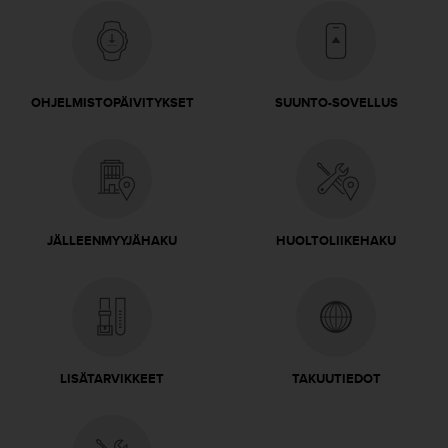
A
A
-
t
a
OHJELMISTOPÄIVITYKSET
SUUNTO-SOVELLUS
s
o
n
v
a
a
t
JÄLLEENMYYJÄHAKU
HUOLTOLIIKEHAKU
i
m
u
k
s
e
t
LISÄTARVIKKEET
TAKUUTIEDOT
s
e
k