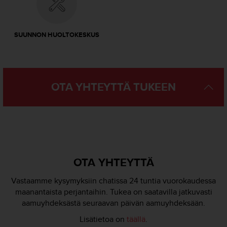
ä
m
y
ö
SUUNNON HUOLTOKESKUS
s
m
u
i
d
OTA YHTEYTTÄ TUKEEN
e
n
s
a
a
v
u
OTA YHTEYTTÄ
t
e
Vastaamme kysymyksiin chatissa 24 tuntia vuorokaudessa
t
maanantaista perjantaihin. Tukea on saatavilla jatkuvasti
t
aamuyhdeksästä seuraavan päivän aamuyhdeksään.
a
v
Lisätietoa on
täällä
.
u