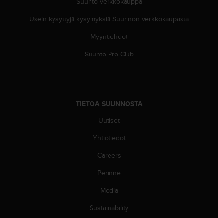
Suunto verkkokauppa
s
v
Usein kysyttyjä kysymyksiä Suunnon verkkokaupasta
a
Myyntiehdot
l
t
Suunto Pro Club
a
l
a
i
s
TIETOA SUUNNOSTA
e
e
Uutiset
n
a
Yhtiötiedot
s
i
Careers
a
Perinne
k
a
Media
s
p
Sustainability
a