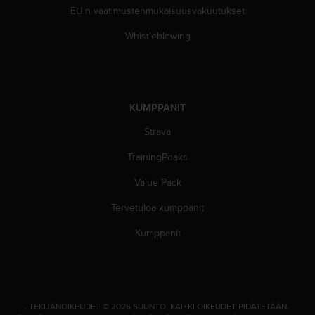
l
EU:n vaatimustenmukaisuusvakuutukset
v
e
Whistleblowing
l
u
n
u
m
KUMPPANIT
e
Strava
r
o
TrainingPeaks
o
n
Value Pack
+
1
Tervetuloa kumppanit
8
5
Kumppanit
5
2
5
8
0
.
TEKIJÄNOIKEUDET © 2026 SUUNTO.
KAIKKI OIKEUDET PIDÄTETÄÄN.