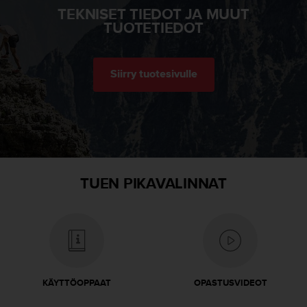
TEKNISET TIEDOT JA MUUT
-
TUOTETIEDOT
o
h
j
e
Siirry tuotesivulle
i
s
t
u
s
)
2
.
TUEN PIKAVALINNAT
0
-
v
e
r
s
i
KÄYTTÖOPPAAT
OPASTUSVIDEOT
o
n