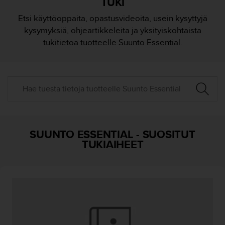
TUKI
t
ä
Etsi käyttöoppaita, opastusvideoita, usein kysyttyjä
m
kysymyksiä, ohjeartikkeleita ja yksityiskohtaista
ä
ä
tukitietoa tuotteelle Suunto Essential.
n
t
ä
l
l
ä
v
e
r
SUUNTO ESSENTIAL
-
SUOSITUT
k
TUKIAIHEET
k
o
s
i
v
u
s
t