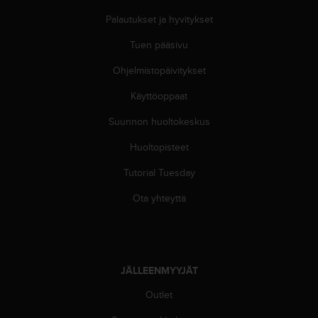
e
n
Palautukset ja hyvitykset
v
Tuen pääsivu
a
a
Ohjelmistopäivitykset
t
i
Käyttöoppaat
m
u
Suunnon huoltokeskus
k
s
Huoltopisteet
e
Tutorial Tuesday
t
.
Ota yhteyttä
S
o
i
t
a
JÄLLEENMYYJÄT
y
h
Outlet
d
y