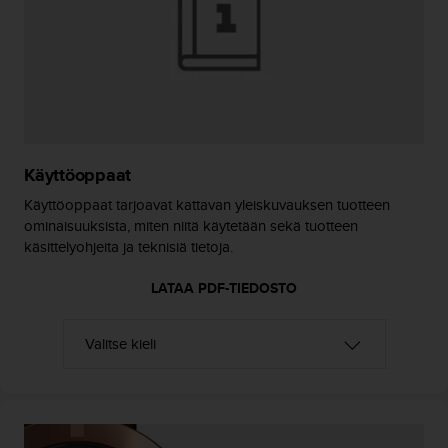
o
l
l
a
v
e
r
k
Käyttöoppaat
k
o
Käyttöoppaat tarjoavat kattavan yleiskuvauksen tuotteen
s
ominaisuuksista, miten niitä käytetään sekä tuotteen
i
käsittelyohjeita ja teknisiä tietoja.
v
u
LATAA PDF-TIEDOSTO
s
t
o
n
s
a
a
v