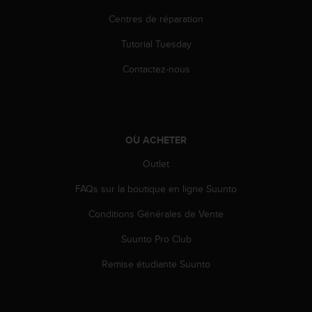
e
Centres de réparation
b
(
Tutorial Tuesday
W
e
Contactez-nous
b
C
o
n
t
OÙ ACHETER
e
Outlet
n
t
FAQs sur la boutique en ligne Suunto
A
c
Conditions Générales de Vente
c
e
Suunto Pro Club
s
s
Remise étudiante Suunto
i
b
i