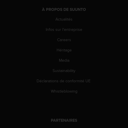
l
i
À PROPOS DE SUUNTO
t
Actualités
y
G
Infos sur l'entreprise
u
i
Careers
d
e
Héritage
l
i
Media
n
Sustainability
e
s
Déclarations de conformité UE
,
W
Whistleblowing
C
A
G
)
2
PARTENAIRES
.