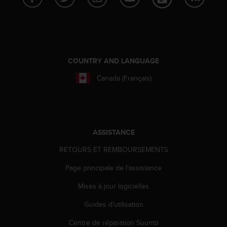
a
c
c
e
s
s
COUNTRY AND LANGUAGE
i
b
Canada (Français)
i
l
i
t
é
ASSISTANCE
d
u
RETOURS ET REMBOURSEMENTS
c
o
Page principale de l'assistance
n
t
Mises à jour logicielles
e
Guides d'utilisation
n
u
Centre de réparation Suunto
W