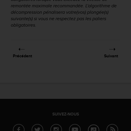
f
remontée maximale recommandée. L'algorithme de
o
décompression pénalisera votre(vos) plongée(s)
r
suivante(s) si vous ne respectez pas les paliers
m
obligatoires.
i
t
é
a
u
Précédent
Suivant
x
d
i
r
e
c
t
i
v
e
SUIVEZ-NOUS
s
d
'