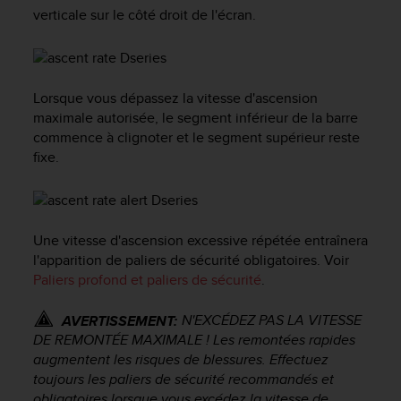
e
verticale sur le côté droit de l'écran.
s
i
t
e
W
Lorsque vous dépassez la vitesse d'ascension
e
maximale autorisée, le segment inférieur de la barre
b
commence à clignoter et le segment supérieur reste
a
fixe.
u
n
i
v
e
Une vitesse d'ascension excessive répétée entraînera
a
l'apparition de paliers de sécurité obligatoires. Voir
u
Paliers profond et paliers de sécurité
.
A
A
N'EXCÉDEZ PAS LA VITESSE
AVERTISSEMENT:
d
DE REMONTÉE MAXIMALE ! Les remontées rapides
e
augmentent les risques de blessures. Effectuez
c
o
toujours les paliers de sécurité recommandés et
n
obligatoires lorsque vous excédez la vitesse de