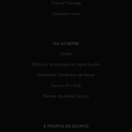
Tutorial Tuesday
e
b
Contactez-nous
(
W
e
b
C
OÙ ACHETER
o
n
Outlet
t
e
FAQs sur la boutique en ligne Suunto
n
Conditions Générales de Vente
t
A
Suunto Pro Club
c
c
Remise étudiante Suunto
e
s
s
i
b
À PROPOS DE SUUNTO
i