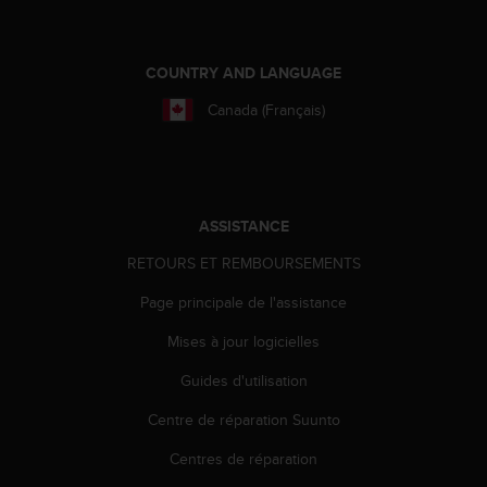
a
c
c
e
COUNTRY AND LANGUAGE
s
Canada (Français)
s
i
b
i
l
i
ASSISTANCE
t
RETOURS ET REMBOURSEMENTS
é
d
Page principale de l'assistance
u
c
Mises à jour logicielles
o
n
Guides d'utilisation
t
e
Centre de réparation Suunto
n
Centres de réparation
u
W