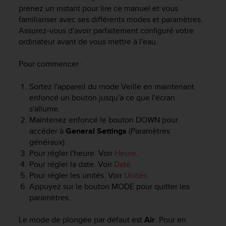
e
prenez un instant pour lire ce manuel et vous
s
familiariser avec ses différents modes et paramètres.
i
Assurez-vous d'avoir parfaitement configuré votre
t
ordinateur avant de vous mettre à l'eau.
e
W
e
Pour commencer :
b
a
Sortez l'appareil du mode Veille en maintenant
u
enfoncé un bouton jusqu'à ce que l'écran
n
s'allume.
i
Maintenez enfoncé le bouton
DOWN
pour
v
accéder à
General Settings
(Paramètres
e
généraux).
a
u
Pour régler l'heure. Voir
Heure
.
A
Pour régler la date. Voir
Date
.
A
Pour régler les unités. Voir
Unités
.
d
Appuyez sur le bouton
MODE
pour quitter les
e
paramètres.
c
o
Le mode de plongée par défaut est
Air
. Pour en
n