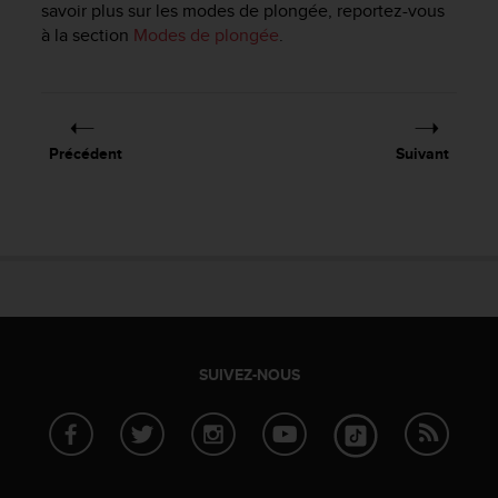
savoir plus sur les modes de plongée, reportez-vous
f
à la section
Modes de plongée
.
o
r
m
i
t
é
Précédent
Suivant
a
u
x
d
i
r
e
c
t
i
SUIVEZ-NOUS
v
e
s
d
'