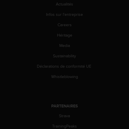
l
Actualités
i
t
Infos sur l'entreprise
y
Careers
G
u
Héritage
i
d
Media
e
l
Sustainability
i
n
Déclarations de conformité UE
e
Whistleblowing
s
,
W
C
A
PARTENAIRES
G
)
Strava
2
.
TrainingPeaks