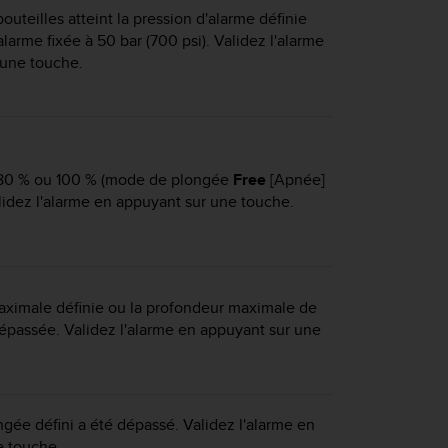
outeilles atteint la pression d'alarme définie
alarme fixée à 50 bar (700 psi). Validez l'alarme
 une touche.
 80 % ou 100 % (mode de plongée
Free
[Apnée]
idez l'alarme en appuyant sur une touche.
aximale définie ou la profondeur maximale de
 dépassée. Validez l'alarme en appuyant sur une
gée défini a été dépassé. Validez l'alarme en
e touche.