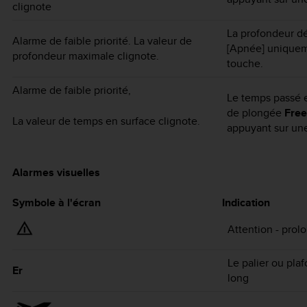
clignote
La profondeur dé
Alarme de faible priorité. La valeur de
[Apnée] uniqueme
profondeur maximale clignote.
touche.
Alarme de faible priorité,
Le temps passé e
de plongée
Free
La valeur de temps en surface clignote.
appuyant sur un
Alarmes visuelles
Symbole à l'écran
Indication
Attention - prol
Le palier ou pla
Er
long