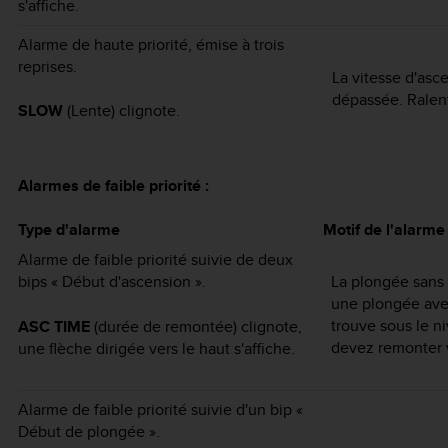
s'affiche.
Alarme de haute priorité, émise à trois
reprises.
La vitesse d'asc
dépassée. Ralent
SLOW
(Lente) clignote.
Alarmes de faible priorité :
Type d'alarme
Motif de l'alarme
Alarme de faible priorité suivie de deux
bips « Début d'ascension ».
La plongée sans 
une plongée ave
trouve sous le 
ASC TIME
(durée de remontée) clignote,
devez remonter ve
une flèche dirigée vers le haut s'affiche.
Alarme de faible priorité suivie d'un bip «
Début de plongée ».