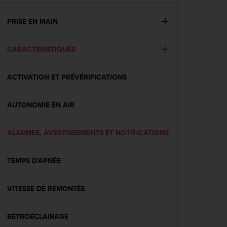
e
s
i
PRISE EN MAIN
t
e
CARACTÉRISTIQUES
W
e
b
ACTIVATION ET PRÉVÉRIFICATIONS
a
u
n
AUTONOMIE EN AIR
i
v
e
ALARMES, AVERTISSEMENTS ET NOTIFICATIONS
a
u
TEMPS D'APNÉE
A
A
d
VITESSE DE REMONTÉE
e
c
o
RÉTROÉCLAIRAGE
n