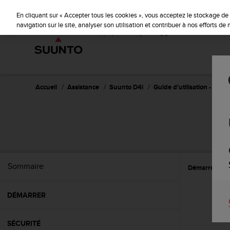
S
P
🔺Suu
⏸
u
En cliquant sur « Accepter tous les cookies », vous acceptez le stockage de 
a
u
navigation sur le site, analyser son utilisation et contribuer à nos efforts d
u
n
s
t
e
o
s
'
e
Accueil
Assistance
Suunto D4i
Guide d'utilisation -
n
g
a
g
e
à
a
Sommaire
Démarrer
C
m
e
n
DÉMARRER
e
r
c
SÉCURITÉ