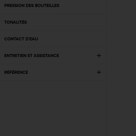
e
PRESSION DES BOUTEILLES
b
(
TONALITÉS
W
e
b
CONTACT D'EAU
C
o
n
ENTRETIEN ET ASSISTANCE
t
e
n
RÉFÉRENCE
t
A
c
c
e
s
s
i
b
i