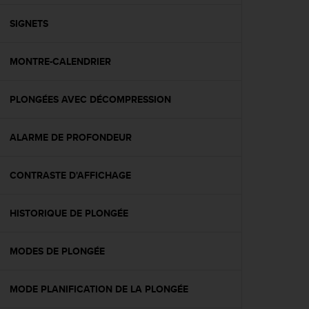
f
o
SIGNETS
r
m
MONTRE-CALENDRIER
i
t
é
PLONGÉES AVEC DÉCOMPRESSION
a
u
x
ALARME DE PROFONDEUR
d
i
r
CONTRASTE D'AFFICHAGE
e
c
HISTORIQUE DE PLONGÉE
t
i
v
MODES DE PLONGÉE
e
s
d
MODE PLANIFICATION DE LA PLONGÉE
'