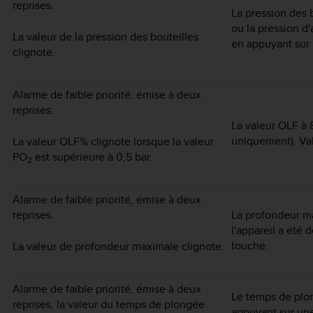
reprises.
La pression des b
ou la pression d'
La valeur de la pression des bouteilles
en appuyant sur
clignote.
Alarme de faible priorité, émise à deux
reprises.
La valeur OLF à
uniquement). Val
La valeur OLF% clignote lorsque la valeur
PO
est supérieure à 0,5 bar.
2
Alarme de faible priorité, émise à deux
reprises.
La profondeur m
l'appareil a été
touche.
La valeur de profondeur maximale clignote.
Alarme de faible priorité, émise à deux
Le temps de plon
reprises, la valeur du temps de plongée
appuyant sur un