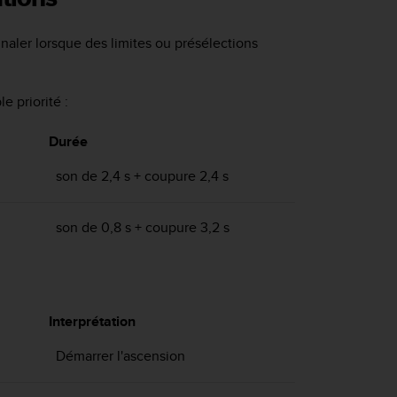
naler lorsque des limites ou présélections
e priorité :
Durée
son de 2,4 s + coupure 2,4 s
son de 0,8 s + coupure 3,2 s
Interprétation
Démarrer l'ascension