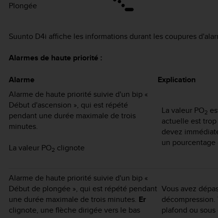
Plongée
Suunto D4i
affiche les informations durant les coupures d'alar
Alarmes de haute priorité :
Alarme
Explication
Alarme de haute priorité suivie d'un bip «
Début d'ascension », qui est répété
La valeur PO
est
2
pendant une durée maximale de trois
actuelle est tro
minutes.
devez immédiate
un pourcentage 
La valeur PO
clignote
2
Alarme de haute priorité suivie d'un bip «
Début de plongée », qui est répété pendant
Vous avez dépas
une durée maximale de trois minutes.
Er
décompression. 
clignote, une flèche dirigée vers le bas
plafond ou sous c