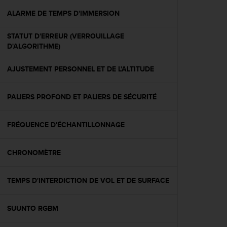
a
c
ALARME DE TEMPS D'IMMERSION
c
e
STATUT D'ERREUR (VERROUILLAGE
s
D'ALGORITHME)
s
i
AJUSTEMENT PERSONNEL ET DE L'ALTITUDE
b
i
l
PALIERS PROFOND ET PALIERS DE SÉCURITÉ
i
t
é
FRÉQUENCE D'ÉCHANTILLONNAGE
d
u
CHRONOMÈTRE
c
o
n
TEMPS D'INTERDICTION DE VOL ET DE SURFACE
t
e
n
SUUNTO RGBM
u
W