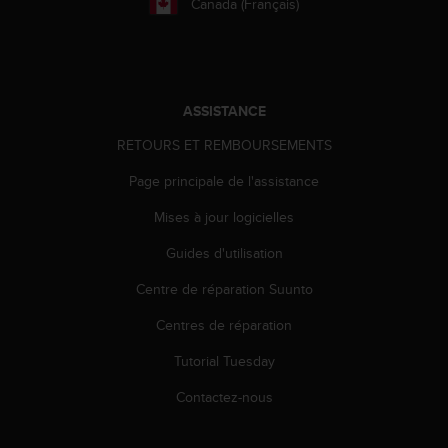
Canada (Français)
a
c
c
e
s
s
ASSISTANCE
i
b
RETOURS ET REMBOURSEMENTS
i
Page principale de l'assistance
l
i
Mises à jour logicielles
t
é
Guides d'utilisation
d
u
Centre de réparation Suunto
c
o
Centres de réparation
n
Tutorial Tuesday
t
e
Contactez-nous
n
u
W