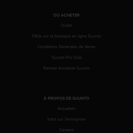
e
b
OÙ ACHETER
(
W
Outlet
e
b
FAQs sur la boutique en ligne Suunto
C
o
Conditions Générales de Vente
n
Suunto Pro Club
t
e
Remise étudiante Suunto
n
t
A
c
c
À PROPOS DE SUUNTO
e
s
Actualités
s
i
Infos sur l'entreprise
b
i
Careers