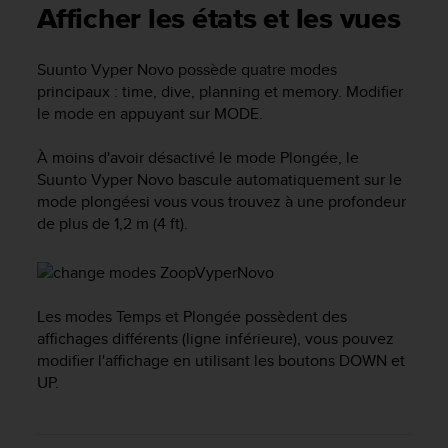
e
Afficher les états et les vues
s
i
t
Suunto Vyper Novo
possède quatre modes
e
principaux :
time
,
dive
,
planning
et
memory
. Modifier
W
le mode en appuyant sur
MODE
.
e
b
À moins d'avoir désactivé le mode
Plongée
, le
a
Suunto Vyper Novo
bascule automatiquement sur le
u
mode
plongée
si vous vous trouvez à une profondeur
n
i
de plus de 1,2 m (4 ft).
v
e
a
u
Les modes Temps et Plongée possèdent des
A
affichages différents (ligne inférieure), vous pouvez
A
modifier l'affichage en utilisant les boutons
DOWN
et
d
e
UP
.
c
o
n