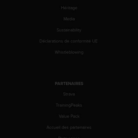
l
Héritage
i
t
Media
y
G
Sustainability
u
i
Déclarations de conformité UE
d
e
Whistleblowing
l
i
n
e
s
PARTENAIRES
,
Strava
W
C
TrainingPeaks
A
G
Value Pack
)
2
Accueil des partenaires
.