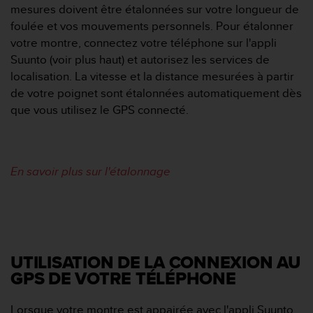
s
mesures doivent être étalonnées sur votre longueur de
p
foulée et vos mouvements personnels. Pour étalonner
o
votre montre, connectez votre téléphone sur l'appli
u
Suunto (voir plus haut) et autorisez les services de
r
a
localisation. La vitesse et la distance mesurées à partir
c
de votre poignet sont étalonnées automatiquement dès
c
que vous utilisez le GPS connecté.
é
d
e
r
En savoir plus sur l'étalonnage
a
u
x
i
n
f
o
UTILISATION DE LA CONNEXION AU
r
GPS DE VOTRE TÉLÉPHONE
m
a
Lorsque votre montre est appairée avec l'appli Suunto,
t