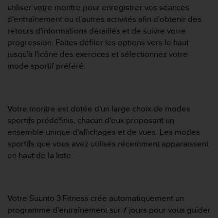
0
utiliser votre montre pour enregistrer vos séances
9
d'entraînement ou d'autres activités afin d'obtenir des
0
0
retours d'informations détaillés et de suivre votre
(
progression. Faites défiler les options vers le haut
a
jusqu'à l'icône des exercices et sélectionnez votre
p
mode sportif préféré.
p
e
l
g
r
Votre montre est dotée d'un large choix de modes
a
sportifs prédéfinis, chacun d'eux proposant un
t
ensemble unique d'affichages et de vues. Les modes
u
sportifs que vous avez utilisés récemment apparaissent
i
en haut de la liste.
t
)
s
i
v
Votre Suunto 3 Fitness crée automatiquement un
o
programme d'entraînement sur 7 jours pour vous guider
u