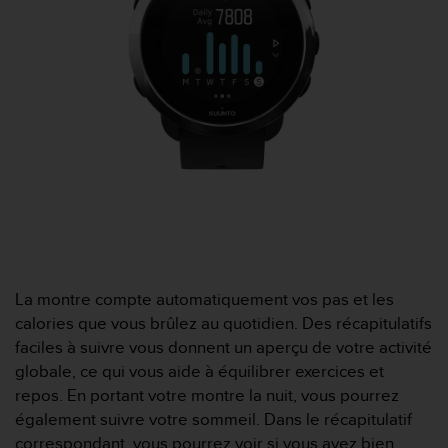
0
a
i
n
s
i
q
u
'
à
a
s
s
u
r
La montre compte automatiquement vos pas et les
e
r
calories que vous brûlez au quotidien. Des récapitulatifs
s
faciles à suivre vous donnent un aperçu de votre activité
a
globale, ce qui vous aide à équilibrer exercices et
c
repos. En portant votre montre la nuit, vous pourrez
o
également suivre votre sommeil. Dans le récapitulatif
n
f
correspondant, vous pourrez voir si vous avez bien