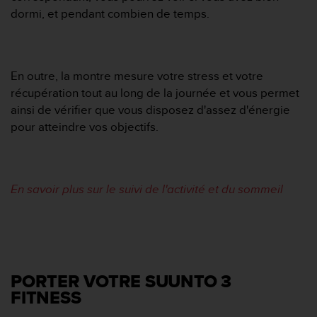
o
dormi, et pendant combien de temps.
r
m
i
t
En outre, la montre mesure votre stress et votre
é
récupération tout au long de la journée et vous permet
a
u
ainsi de vérifier que vous disposez d'assez d'énergie
x
pour atteindre vos objectifs.
a
u
t
r
En savoir plus sur le suivi de l'activité et du sommeil
e
s
n
o
r
m
e
PORTER VOTRE SUUNTO 3
s
FITNESS
d