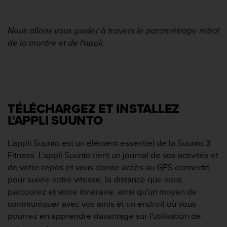
f
o
r
Nous allons vous guider à travers le paramétrage initial
m
de la montre et de l'appli.
i
t
é
a
u
x
TÉLÉCHARGEZ ET INSTALLEZ
d
i
L'APPLI SUUNTO
r
e
L'appli Suunto est un élément essentiel de la Suunto 3
c
Fitness. L'appli Suunto tient un journal de vos activités et
t
de votre repos et vous donne accès au GPS connecté
i
pour suivre votre vitesse, la distance que vous
v
e
parcourez et votre itinéraire, ainsi qu'un moyen de
s
communiquer avec vos amis et un endroit où vous
d
pourrez en apprendre davantage sur l'utilisation de
'