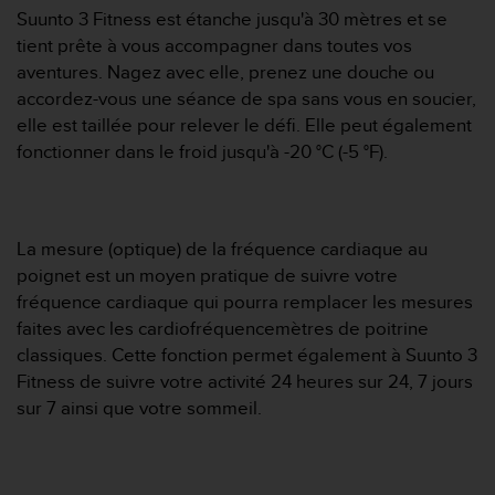
'
Suunto 3 Fitness est étanche jusqu'à 30 mètres et se
a
tient prête à vous accompagner dans toutes vos
c
aventures. Nagez avec elle, prenez une douche ou
c
e
accordez-vous une séance de spa sans vous en soucier,
s
elle est taillée pour relever le défi. Elle peut également
s
fonctionner dans le froid jusqu'à -20 °C (-5 °F).
i
b
i
l
La mesure (optique) de la fréquence cardiaque au
i
t
poignet est un moyen pratique de suivre votre
é
fréquence cardiaque qui pourra remplacer les mesures
.
faites avec les cardiofréquencemètres de poitrine
A
classiques. Cette fonction permet également à Suunto 3
d
Fitness de suivre votre activité 24 heures sur 24, 7 jours
r
e
sur 7 ainsi que votre sommeil.
s
s
e
z