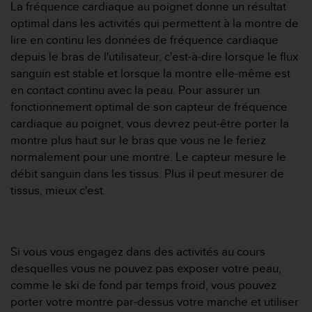
La fréquence cardiaque au poignet donne un résultat
-
optimal dans les activités qui permettent à la montre de
v
lire en continu les données de fréquence cardiaque
o
u
depuis le bras de l'utilisateur, c'est-à-dire lorsque le flux
s
sanguin est stable et lorsque la montre elle-même est
a
en contact continu avec la peau. Pour assurer un
u
fonctionnement optimal de son capteur de fréquence
S
cardiaque au poignet, vous devrez peut-être porter la
e
r
montre plus haut sur le bras que vous ne le feriez
v
normalement pour une montre. Le capteur mesure le
i
débit sanguin dans les tissus. Plus il peut mesurer de
c
tissus, mieux c'est.
e
c
l
i
e
Si vous vous engagez dans des activités au cours
n
desquelles vous ne pouvez pas exposer votre peau,
t
comme le ski de fond par temps froid, vous pouvez
s
porter votre montre par-dessus votre manche et utiliser
a