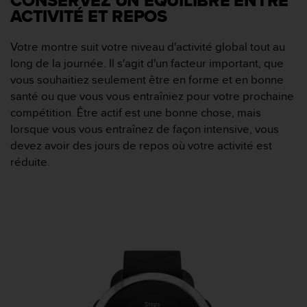
CONSERVEZ UN ÉQUILIBRE ENTRE
l
ACTIVITÉ ET REPOS
i
t
Votre montre suit votre niveau d'activité global tout au
y
G
long de la journée. Il s'agit d'un facteur important, que
u
vous souhaitiez seulement être en forme et en bonne
i
santé ou que vous vous entraîniez pour votre prochaine
d
compétition. Être actif est une bonne chose, mais
e
lorsque vous vous entraînez de façon intensive, vous
l
i
devez avoir des jours de repos où votre activité est
n
réduite.
e
s
,
W
C
A
G
)
2
.