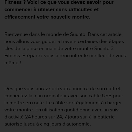
e
Fitness ? Voici ce que vous devez savoir pour
s
commencer à utiliser sans difficultés et
i
efficacement votre nouvelle montre.
t
e
W
Bienvenue dans le monde de Suunto. Dans cet article,
e
nous allons vous guider à travers certaines des étapes
b
a
clés de la prise en main de votre montre Suunto 3
u
Fitness. Préparez-vous à rencontrer le meilleur de vous-
n
même !
i
v
e
a
Dès que vous aurez sorti votre montre de son coffret,
u
A
connectez-la à un ordinateur avec son câble USB pour
A
la mettre en route. Le câble sert également à charger
d
votre montre. En utilisation quotidienne avec un suivi
e
d'activité 24 heures sur 24, 7 jours sur 7, la batterie
c
autorise jusqu'à cinq jours d'autonomie.
o
n