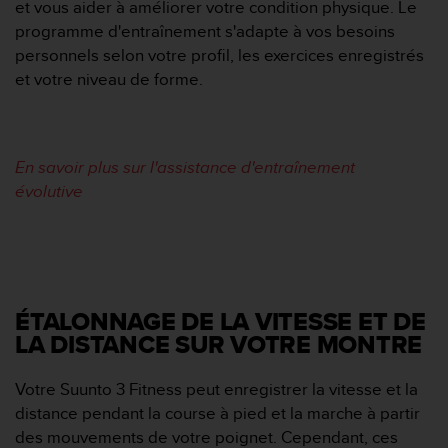
et vous aider à améliorer votre condition physique. Le
s
programme d'entraînement s'adapte à vos besoins
r
e
personnels selon votre profil, les exercices enregistrés
n
et votre niveau de forme.
c
o
n
t
En savoir plus sur l'assistance d'entraînement
r
évolutive
e
z
d
e
s
p
r
ÉTALONNAGE DE LA VITESSE ET DE
o
LA DISTANCE SUR VOTRE MONTRE
b
l
Votre Suunto 3 Fitness peut enregistrer la vitesse et la
è
distance pendant la course à pied et la marche à partir
m
e
des mouvements de votre poignet. Cependant, ces