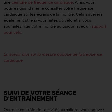
une
ceinture de fréquence cardiaque
. Ainsi, vous
u
x
pourrez quand même consulter votre fréquence
É
cardiaque sur les écrans de la montre. Cela s'avèrera
t
également utile si vous faites du vélo et si vous
a
souhaitez fixer votre montre au guidon avec un
support
t
pour vélo
.
s
-
U
n
i
En savoir plus sur la mesure optique de la fréquence
s
cardiaque
a
u
+
1
8
5
SUIVI DE VOTRE SÉANCE
5
2
D'ENTRAÎNEMENT
5
8
Outre le contrôle de l'activité journalière, vous pouvez