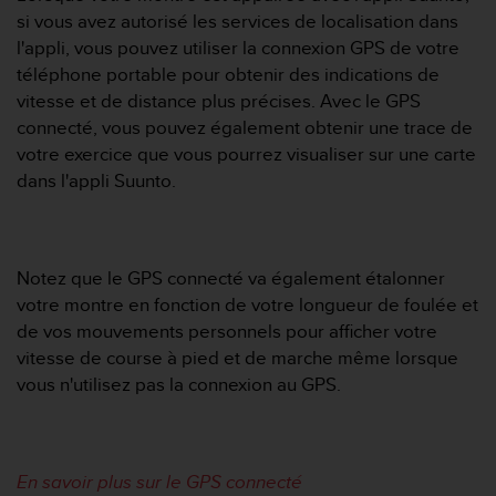
i
si vous avez autorisé les services de localisation dans
o
l'appli, vous pouvez utiliser la connexion GPS de votre
n
téléphone portable pour obtenir des indications de
s
vitesse et de distance plus précises. Avec le GPS
d
connecté, vous pouvez également obtenir une trace de
e
c
votre exercice que vous pourrez visualiser sur une carte
e
dans l'appli Suunto.
s
i
t
e
Notez que le GPS connecté va également étalonner
W
votre montre en fonction de votre longueur de foulée et
e
b
de vos mouvements personnels pour afficher votre
.
vitesse de course à pied et de marche même lorsque
vous n'utilisez pas la connexion au GPS.
En savoir plus sur le GPS connecté