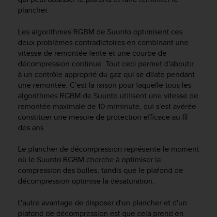
a
plancher.
c
c
Les algorithmes RGBM de Suunto optimisent ces
e
s
deux problèmes contradictoires en combinant une
s
vitesse de remontée lente et une courbe de
i
décompression continue. Tout ceci permet d'aboutir
b
à un contrôle approprié du gaz qui se dilate pendant
i
une remontée. C'est la raison pour laquelle tous les
l
algorithmes RGBM de Suunto utilisent une vitesse de
i
remontée maximale de 10 m/minute, qui s'est avérée
t
constituer une mesure de protection efficace au fil
é
des ans.
d
u
c
Le plancher de décompression représente le moment
o
où le Suunto RGBM cherche à optimiser la
n
compression des bulles, tandis que le plafond de
t
décompression optimise la désaturation.
e
n
L'autre avantage de disposer d'un plancher et d'un
u
plafond de décompression est que cela prend en
W