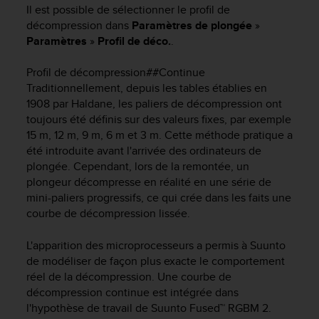
e
Il est possible de sélectionner le profil de
s
décompression dans
Paramètres de plongée
»
i
Paramètres
»
Profil de déco.
.
t
e
Profil de décompression##Continue
W
e
Traditionnellement, depuis les tables établies en
b
1908 par Haldane, les paliers de décompression ont
a
toujours été définis sur des valeurs fixes, par exemple
u
15 m, 12 m, 9 m, 6 m et 3 m. Cette méthode pratique a
n
été introduite avant l'arrivée des ordinateurs de
i
plongée. Cependant, lors de la remontée, un
v
plongeur décompresse en réalité en une série de
e
mini-paliers progressifs, ce qui crée dans les faits une
a
courbe de décompression lissée.
u
A
A
L'apparition des microprocesseurs a permis à Suunto
d
de modéliser de façon plus exacte le comportement
e
réel de la décompression. Une courbe de
c
décompression continue est intégrée dans
o
l'hypothèse de travail de Suunto Fused™ RGBM 2.
n