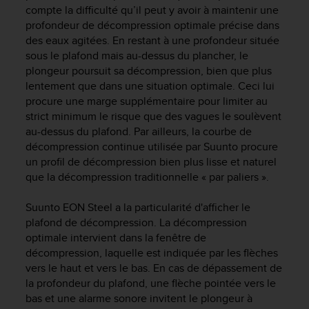
compte la difficulté qu’il peut y avoir à maintenir une
e
profondeur de décompression optimale précise dans
b
des eaux agitées. En restant à une profondeur située
(
W
sous le plafond mais au-dessus du plancher, le
e
plongeur poursuit sa décompression, bien que plus
b
lentement que dans une situation optimale. Ceci lui
C
procure une marge supplémentaire pour limiter au
o
strict minimum le risque que des vagues le soulèvent
n
au-dessus du plafond. Par ailleurs, la courbe de
t
décompression continue utilisée par Suunto procure
e
un profil de décompression bien plus lisse et naturel
n
que la décompression traditionnelle « par paliers ».
t
A
c
Suunto EON Steel
a la particularité d'afficher le
c
plafond de décompression. La décompression
e
optimale intervient dans la fenêtre de
s
décompression, laquelle est indiquée par les flèches
s
vers le haut et vers le bas. En cas de dépassement de
i
la profondeur du plafond, une flèche pointée vers le
b
bas et une alarme sonore invitent le plongeur à
i