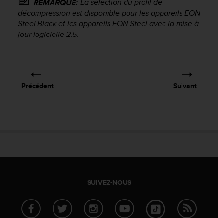
0
La sélection du profil de
REMARQUE:
a
décompression est disponible pour les appareils EON
i
Steel Black et les appareils EON Steel avec la mise à
n
jour logicielle 2.5.
s
i
q
u
'
Précédent
Suivant
à
a
s
s
u
r
e
r
s
a
SUIVEZ-NOUS
c
o
n
f