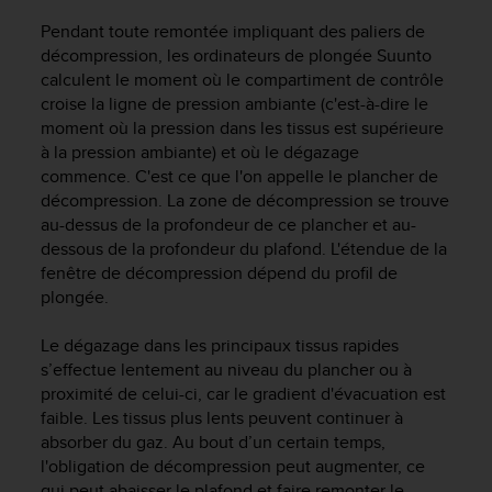
f
Pendant toute remontée impliquant des paliers de
o
décompression, les ordinateurs de plongée Suunto
r
calculent le moment où le compartiment de contrôle
m
i
croise la ligne de pression ambiante (c'est-à-dire le
t
moment où la pression dans les tissus est supérieure
é
à la pression ambiante) et où le dégazage
a
commence. C'est ce que l'on appelle le plancher de
u
décompression. La zone de décompression se trouve
x
au-dessus de la profondeur de ce plancher et au-
d
dessous de la profondeur du plafond. L'étendue de la
i
fenêtre de décompression dépend du profil de
r
plongée.
e
c
t
Le dégazage dans les principaux tissus rapides
i
s’effectue lentement au niveau du plancher ou à
v
proximité de celui-ci, car le gradient d'évacuation est
e
faible. Les tissus plus lents peuvent continuer à
s
absorber du gaz. Au bout d’un certain temps,
d
l'obligation de décompression peut augmenter, ce
'
qui peut abaisser le plafond et faire remonter le