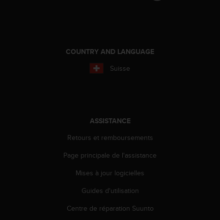
o
r
m
i
t
COUNTRY AND LANGUAGE
é
a
Suisse
u
x
a
u
t
ASSISTANCE
r
e
Retours et remboursements
s
n
Page principale de l'assistance
o
Mises à jour logicielles
r
m
Guides d'utilisation
e
s
Centre de réparation Suunto
d