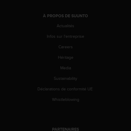
-
v
À PROPOS DE SUUNTO
o
u
Actualités
s
a
Infos sur l'entreprise
u
S
Careers
e
Héritage
r
v
Media
i
c
Sustainability
e
c
Déclarations de conformité UE
l
i
Whistleblowing
e
n
t
s
a
PARTENAIRES