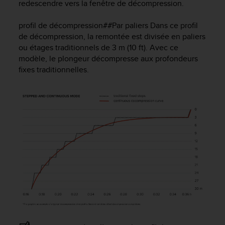
redescendre vers la fenêtre de décompression.
l
i
t
profil de décompression##Par paliers Dans ce profil
y
de décompression, la remontée est divisée en paliers
G
ou étages traditionnels de 3 m (10 ft). Avec ce
u
modèle, le plongeur décompresse aux profondeurs
i
fixes traditionnelles.
d
e
l
i
n
e
s
,
W
C
A
G
)
2
.