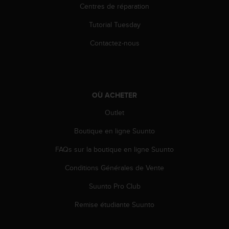
'
Centres de réparation
a
c
Tutorial Tuesday
c
Contactez-nous
e
s
s
i
b
i
OÙ ACHETER
l
Outlet
i
t
Boutique en ligne Suunto
é
.
FAQs sur la boutique en ligne Suunto
A
d
Conditions Générales de Vente
r
Suunto Pro Club
e
s
Remise étudiante Suunto
s
e
z