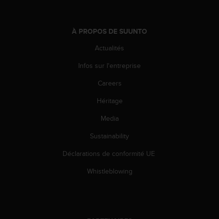
e
b
(
À PROPOS DE SUUNTO
W
e
Actualités
b
Infos sur l'entreprise
C
o
Careers
n
t
Héritage
e
n
Media
t
A
Sustainability
c
Déclarations de conformité UE
c
e
Whistleblowing
s
s
i
b
i