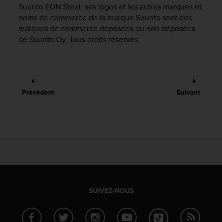
e
Suunto EON Steel
, ses logos et les autres marques et
s
noms de commerce de la marque Suunto sont des
i
marques de commerce déposées ou non déposées
t
de Suunto Oy. Tous droits réservés.
e
W
e
b
a
u
Précédent
Suivant
n
i
v
e
a
u
A
A
d
e
SUIVEZ-NOUS
c
o
n