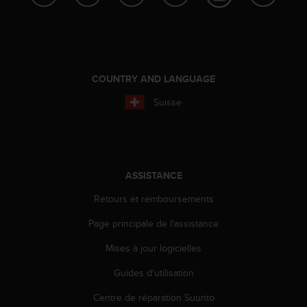
f
o
r
m
i
t
COUNTRY AND LANGUAGE
é
Suisse
a
u
x
d
i
r
ASSISTANCE
e
Retours et remboursements
c
t
Page principale de l'assistance
i
v
Mises à jour logicielles
e
s
Guides d'utilisation
d
'
Centre de réparation Suunto