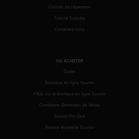
a
Centres de réparation
c
c
Tutorial Tuesday
e
s
Contactez-nous
s
i
b
i
l
OÙ ACHETER
i
t
Outlet
é
d
Boutique en ligne Suunto
u
FAQs sur la boutique en ligne Suunto
c
o
Conditions Générales de Vente
n
t
Suunto Pro Club
e
n
Remise étudiante Suunto
u
W