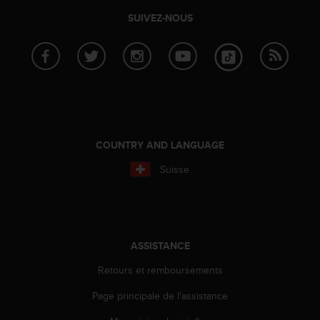
f
SUIVEZ-NOUS
o
r
m
i
t
é
a
u
x
COUNTRY AND LANGUAGE
d
i
Suisse
r
e
c
t
i
ASSISTANCE
v
e
Retours et remboursements
s
d
Page principale de l'assistance
'