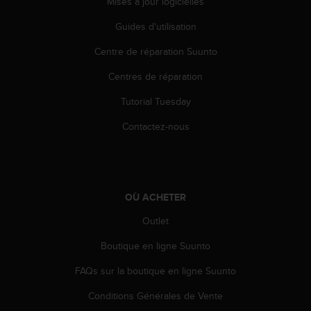
Mises à jour logicielles
a
c
Guides d'utilisation
c
e
Centre de réparation Suunto
s
s
Centres de réparation
i
b
Tutorial Tuesday
i
Contactez-nous
l
i
t
é
d
OÙ ACHETER
u
c
Outlet
o
n
Boutique en ligne Suunto
t
e
FAQs sur la boutique en ligne Suunto
n
u
Conditions Générales de Vente
W