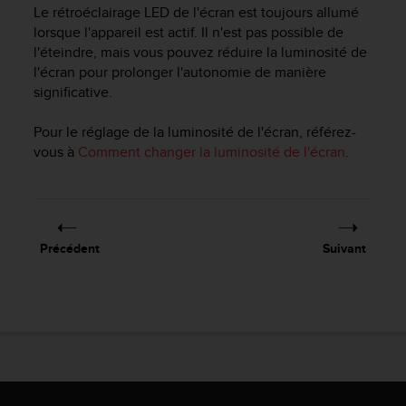
e
Le rétroéclairage LED de l'écran est toujours allumé
s
lorsque l'appareil est actif. Il n'est pas possible de
i
l'éteindre, mais vous pouvez réduire la luminosité de
t
l'écran pour prolonger l'autonomie de manière
e
significative.
W
e
b
Pour le réglage de la luminosité de l'écran, référez-
a
vous à
Comment changer la luminosité de l'écran
.
u
n
i
v
e
Précédent
Suivant
a
u
A
A
d
e
c
o
n