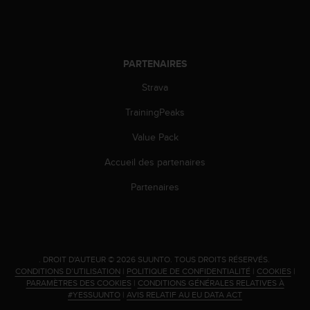
l
i
t
y
G
PARTENAIRES
u
Strava
i
d
TrainingPeaks
e
l
Value Pack
i
n
Accueil des partenaires
e
s
Partenaires
,
W
C
A
G
.
DROIT D'AUTEUR © 2026 SUUNTO.
TOUS DROITS RÉSERVÉS.
)
CONDITIONS D’UTILISATION
|
POLITIQUE DE CONFIDENTIALITÉ
|
COOKIES
|
2
PARAMÈTRES DES COOKIES
|
CONDITIONS GÉNÉRALES RELATIVES À
#YESSUUNTO
|
AVIS RELATIF AU EU DATA ACT
.