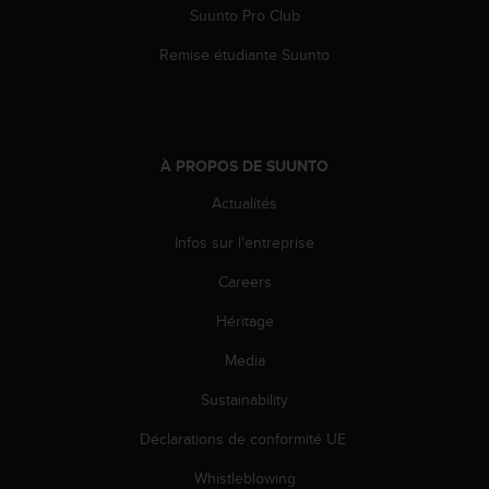
Suunto Pro Club
e
b
Remise étudiante Suunto
(
W
e
b
C
À PROPOS DE SUUNTO
o
n
Actualités
t
e
Infos sur l'entreprise
n
t
Careers
A
Héritage
c
c
Media
e
s
Sustainability
s
i
Déclarations de conformité UE
b
i
Whistleblowing