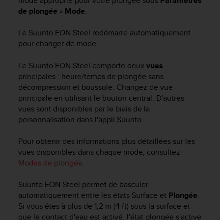
mode approprié pour votre plongée sous
Paramètres
f
de plongée
»
Mode
.
o
r
Le
Suunto EON Steel
redémarre automatiquement
m
pour changer de mode.
i
t
Le
Suunto EON Steel
comporte deux
vues
é
a
principales : heure/temps de plongée sans
u
décompression et boussole. Changez de vue
x
principale en utilisant le bouton central. D'autres
d
vues sont disponibles par le biais de la
i
personnalisation dans l'appli Suunto.
r
e
Pour obtenir des informations plus détaillées sur les
c
vues disponibles dans chaque mode, consultez
t
Modes de plongée
.
i
v
e
Suunto EON Steel
permet de basculer
s
automatiquement entre les états Surface et
Plongée
.
d
Si vous êtes à plus de 1,2 m (4 ft) sous la surface et
'
que le contact d'eau est activé, l'état plongée s'active