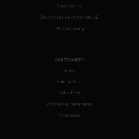
'
Sustainability
a
c
Déclarations de conformité UE
c
e
Whistleblowing
s
s
i
b
i
PARTENAIRES
l
i
Strava
t
TrainingPeaks
é
.
Value Pack
A
d
Accueil des partenaires
r
e
Partenaires
s
s
e
z