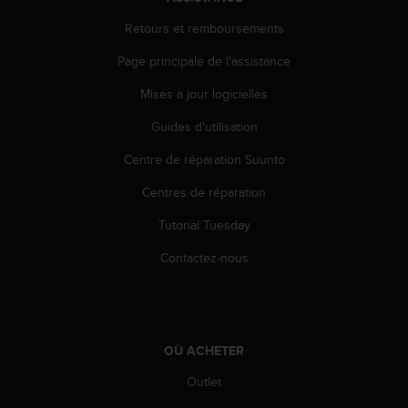
0
a
Retours et remboursements
i
n
Page principale de l'assistance
s
i
Mises à jour logicielles
q
Guides d'utilisation
u
'
Centre de réparation Suunto
à
a
Centres de réparation
s
s
Tutorial Tuesday
u
r
Contactez-nous
e
r
s
a
c
OÙ ACHETER
o
Outlet
n
f