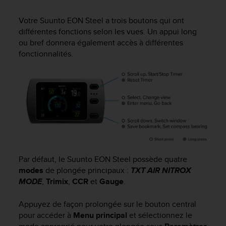
e
s
Votre
Suunto EON Steel
a trois boutons qui ont
i
différentes fonctions selon les vues. Un appui long
t
e
ou bref donnera également accès à différentes
W
fonctionnalités.
e
b
a
u
n
i
v
e
a
u
Par défaut, le
Suunto EON Steel
possède quatre
A
modes
de plongée principaux :
TXT AIR NITROX
A
MODE
,
Trimix
,
CCR
et
Gauge
.
d
e
c
Appuyez de façon prolongée sur le bouton central
o
pour accéder à
Menu principal
et sélectionnez le
n