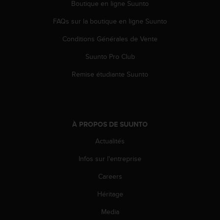
Boutique en ligne Suunto
o
r
FAQs sur la boutique en ligne Suunto
m
i
Conditions Générales de Vente
t
é
Suunto Pro Club
a
Remise étudiante Suunto
u
x
a
u
t
r
À PROPOS DE SUUNTO
e
Actualités
s
n
Infos sur l'entreprise
o
r
Careers
m
e
Héritage
s
Media
d