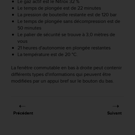
Le gaz actif est le Nitrox 32 %
e
Le temps de plongée est de 22 minutes
b
La pression de bouteille restante est de 120 bar
(
Le temps de plongée sans décompression est de
W
50 minutes
e
Le palier de sécurité se trouve à 3,0 mètres de
b
vous
C
o
21 heures d'autonomie en plongée restantes
n
La température est de 20 °C.
t
e
La fenêtre commutable en bas à droite peut contenir
n
différents types d'informations qui peuvent être
t
modifiées par un appui bref sur le bouton du bas.
A
c
c
e
s
Précédent
Suivant
s
i
b
i