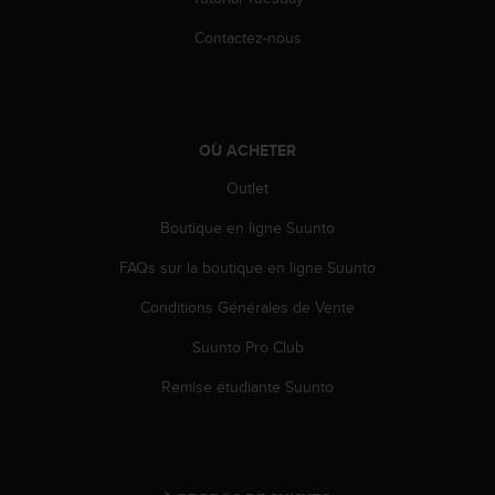
-
Contactez-nous
v
o
u
s
a
OÙ ACHETER
u
S
Outlet
e
r
Boutique en ligne Suunto
v
i
FAQs sur la boutique en ligne Suunto
c
e
Conditions Générales de Vente
c
Suunto Pro Club
l
i
Remise étudiante Suunto
e
n
t
s
a