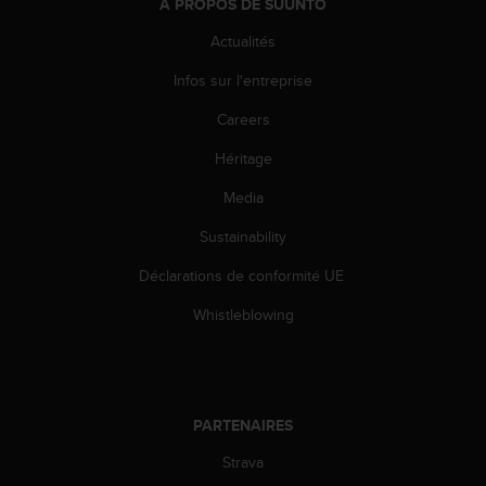
À PROPOS DE SUUNTO
u
x
Actualités
É
t
Infos sur l'entreprise
a
t
Careers
s
Héritage
-
U
Media
n
i
Sustainability
s
a
Déclarations de conformité UE
u
+
Whistleblowing
1
8
5
5
2
PARTENAIRES
5
Strava
8