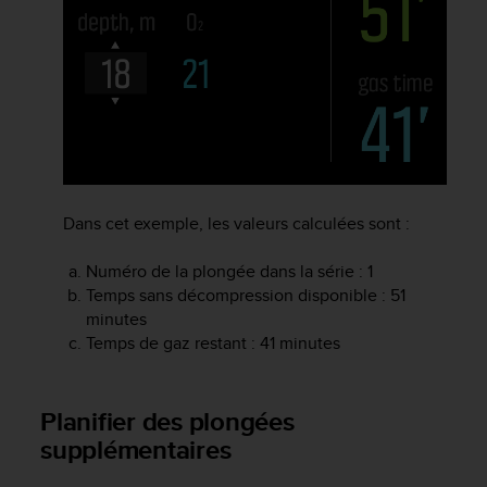
l
i
t
y
G
u
i
d
e
l
Dans cet exemple, les valeurs calculées sont :
i
n
Numéro de la plongée dans la série : 1
e
s
Temps sans décompression disponible : 51
,
minutes
W
Temps de gaz restant : 41 minutes
C
A
G
Planifier des plongées
)
supplémentaires
2
.