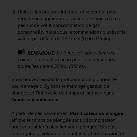
f
o
Utilisez les boutons inférieur et supérieur pour
r
réduire ou augmenter les valeurs. Si vous n'êtes
m
pas sûr de votre consommation de gaz
i
personnelle, nous vous recommandons d'utiliser la
t
3
valeur par défaut de 25 L/min (0,90 ft
/min).
é
a
Le temps de gaz estimé est
REMARQUE:
u
calculé en fonction de la pression initiale des
x
d
bouteilles moins 35 bar (510 psi).
i
r
Vous pouvez ajuster la profondeur de plongée, le
e
pourcentage d'O
dans le mélange gazeux de
2
c
plongée et l'intervalle de temps en surface dans
t
Ouvrir le planificateur
.
i
v
À partir de ces paramètres,
Planificateur de plongée
e
affiche le temps de plongée sans décompression
s
pour vous aider à planifier votre plongée. Si vous
d
'
renseignez le volume des bouteilles, leur pression et