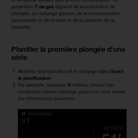
e
paramètre
T. de gaz
dépend de la profondeur de
b
plongée, du mélange gazeux, de la consommation
(
personnelle et de la taille et de la pression de la
W
bouteille.
e
b
C
Planifier la première plongée d'une
o
n
série
t
e
Modifiez la profondeur et le mélange dans
Ouvrir
n
le planificateur
.
t
Par exemple, saisissez 18 mètres, utilisez l'air
A
comprimé comme mélange gazeux et vous verrez
c
c
les informations suivantes :
e
s
s
i
b
i