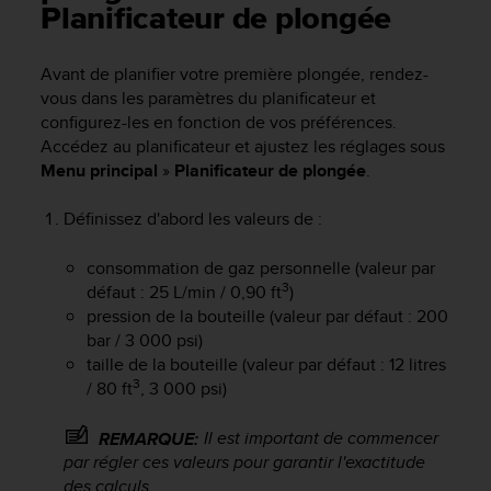
e
Planificateur de plongée
s
i
t
Avant de planifier votre première plongée, rendez-
e
vous dans les paramètres du planificateur et
W
configurez-les en fonction de vos préférences.
e
Accédez au planificateur et ajustez les réglages sous
b
Menu principal
»
Planificateur de plongée
.
a
u
Définissez d'abord les valeurs de :
n
i
v
consommation de gaz personnelle (valeur par
e
3
défaut : 25 L/min / 0,90 ft
)
a
pression de la bouteille (valeur par défaut : 200
u
bar / 3 000 psi)
A
taille de la bouteille (valeur par défaut : 12 litres
A
3
/ 80 ft
, 3 000 psi)
d
e
Il est important de commencer
REMARQUE:
c
par régler ces valeurs pour garantir l'exactitude
o
n
des calculs.