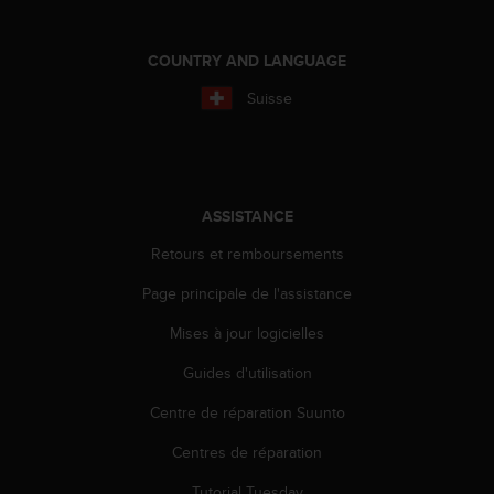
'
a
c
COUNTRY AND LANGUAGE
c
e
Suisse
s
s
i
b
i
ASSISTANCE
l
i
Retours et remboursements
t
é
Page principale de l'assistance
.
Mises à jour logicielles
A
d
Guides d'utilisation
r
e
Centre de réparation Suunto
s
s
Centres de réparation
e
z
Tutorial Tuesday