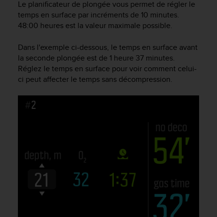
0
Le planificateur de plongée vous permet de régler le
a
temps en surface par incréments de 10 minutes.
i
48:00 heures est la valeur maximale possible.
n
s
Dans l'exemple ci-dessous, le temps en surface avant
i
la seconde plongée est de 1 heure 37 minutes.
q
Réglez le temps en surface pour voir comment celui-
u
'
ci peut affecter le temps sans décompression.
à
a
s
s
u
r
e
r
s
a
c
o
n
f