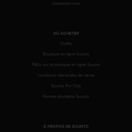
l
Contactez-nous
i
t
y
G
u
OÙ ACHETER
i
Outlet
d
e
Boutique en ligne Suunto
l
i
FAQs sur la boutique en ligne Suunto
n
e
Conditions Générales de Vente
s
,
Suunto Pro Club
W
Remise étudiante Suunto
C
A
G
)
2
.
À PROPOS DE SUUNTO