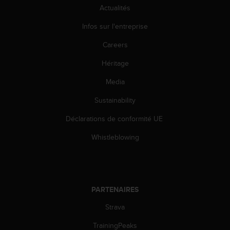
0
Actualités
a
i
Infos sur l'entreprise
n
s
Careers
i
q
Héritage
u
Media
'
à
Sustainability
a
s
Déclarations de conformité UE
s
u
Whistleblowing
r
e
r
s
a
PARTENAIRES
c
o
Strava
n
TrainingPeaks
f