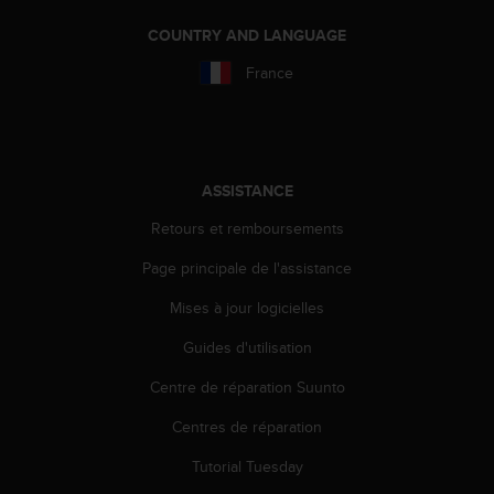
e
COUNTRY AND LANGUAGE
b
(
France
W
e
b
C
o
ASSISTANCE
n
t
Retours et remboursements
e
n
Page principale de l'assistance
t
A
Mises à jour logicielles
c
Guides d'utilisation
c
e
Centre de réparation Suunto
s
s
Centres de réparation
i
b
Tutorial Tuesday
i