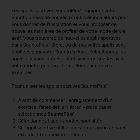
e
s
Les applis sportives SuuntoPlus™ équipent votre
i
Suunto 5 Peak
de nouveaux outils et indicateurs pour
t
vous donner de l'inspiration et vous proposer de
e
nouvelles manières de profiter de votre mode de vie
W
actif. Vous trouverez de nouvelles applis sportives
e
b
dans SuuntoPlus™ Store, où de nouvelles applis sont
a
publiées pour votre
Suunto 5 Peak
. Sélectionnez les
u
applis qui vous intéressent et synchronisez-les avec
n
votre montre pour tirer le meilleur parti de vos
i
exercices !
v
e
Pour utiliser les applis sportives SuuntoPlus™ :
a
u
Avant de commencer l'enregistrement d'un
A
exercice, faites défiler l'écran vers le bas et
A
d
sélectionnez
SuuntoPlus™
.
e
Sélectionnez l'appli sportive souhaitée.
c
Si l'appli sportive utilise un capteur ou un appareil
o
externe, la connexion s'effectue
n