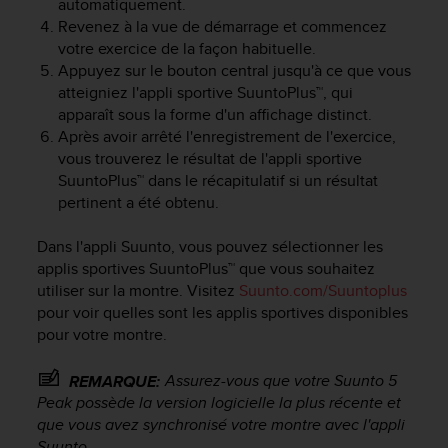
automatiquement.
f
Revenez à la vue de démarrage et commencez
o
votre exercice de la façon habituelle.
r
Appuyez sur le bouton central jusqu'à ce que vous
m
atteigniez l'appli sportive SuuntoPlus™, qui
i
apparaît sous la forme d'un affichage distinct.
t
é
Après avoir arrêté l'enregistrement de l'exercice,
a
vous trouverez le résultat de l'appli sportive
u
SuuntoPlus™ dans le récapitulatif si un résultat
x
pertinent a été obtenu.
d
i
Dans l'appli Suunto, vous pouvez sélectionner les
r
applis sportives SuuntoPlus™ que vous souhaitez
e
utiliser sur la montre. Visitez
Suunto.com/Suuntoplus
c
pour voir quelles sont les applis sportives disponibles
t
i
pour votre montre.
v
e
Assurez-vous que votre
Suunto 5
REMARQUE:
s
Peak
possède la version logicielle la plus récente et
d
que vous avez synchronisé votre montre avec l'appli
'
Suunto.