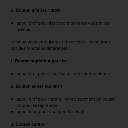
a
c
5. Bouton inférieur droit
c
e
appui bref pour descendre dans les vues et les
s
menus
s
i
b
Lorsque vous enregistrez un exercice, les boutons
i
ont des fonctions différentes :
l
i
1. Bouton supérieur gauche
t
é
appui bref pour visualiser d'autres informations
d
u
2. Bouton supérieur droit
c
o
appui bref pour mettre l'enregistrement en pause
n
t
ou pour le reprendre
e
appui long pour changer d'activité
n
u
3. Bouton central
W