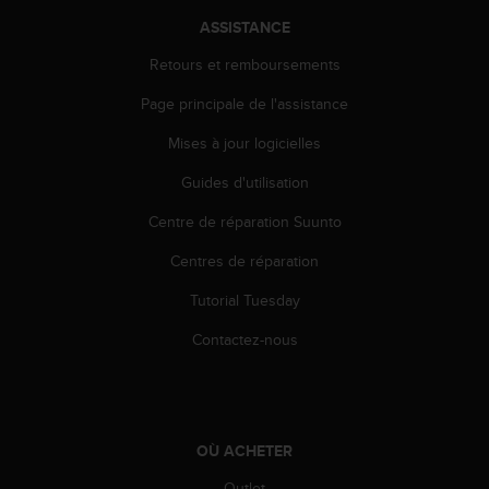
0
a
ASSISTANCE
i
Retours et remboursements
n
s
Page principale de l'assistance
i
q
Mises à jour logicielles
u
'
Guides d'utilisation
à
a
Centre de réparation Suunto
s
Centres de réparation
s
u
Tutorial Tuesday
r
e
Contactez-nous
r
s
a
c
o
OÙ ACHETER
n
f
Outlet