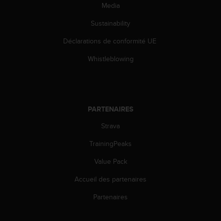
'
Media
a
c
Sustainability
c
Déclarations de conformité UE
e
s
Whistleblowing
s
i
b
i
l
PARTENAIRES
i
t
Strava
é
.
TrainingPeaks
A
d
Value Pack
r
Accueil des partenaires
e
s
Partenaires
s
e
z