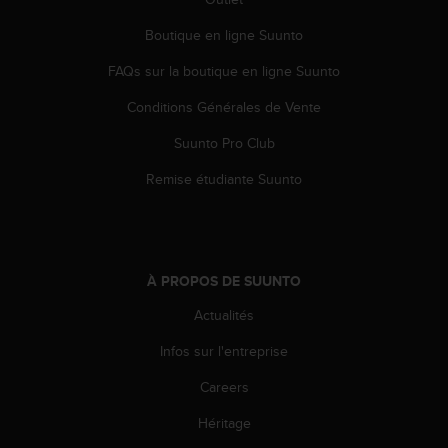
o
r
Boutique en ligne Suunto
m
FAQs sur la boutique en ligne Suunto
i
t
Conditions Générales de Vente
é
a
Suunto Pro Club
u
x
Remise étudiante Suunto
a
u
t
r
e
À PROPOS DE SUUNTO
s
n
Actualités
o
Infos sur l'entreprise
r
m
Careers
e
s
Héritage
d