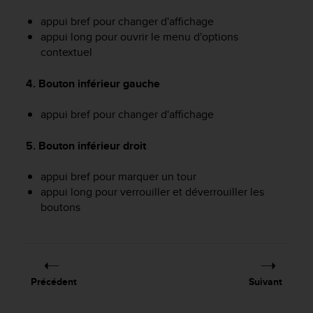
e
appui bref pour changer d'affichage
b
appui long pour ouvrir le menu d'options
(
contextuel
W
e
b
4. Bouton inférieur gauche
C
o
appui bref pour changer d'affichage
n
t
5. Bouton inférieur droit
e
n
appui bref pour marquer un tour
t
appui long pour verrouiller et déverrouiller les
A
boutons
c
c
e
s
s
i
Précédent
Suivant
b
i