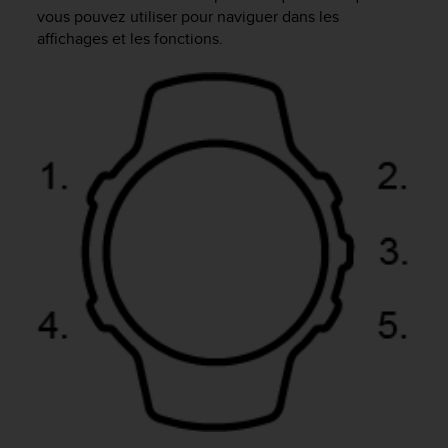
e
vous pouvez utiliser pour naviguer dans les
s
affichages et les fonctions.
i
t
e
W
e
b
a
u
n
i
v
e
a
u
A
A
d
e
c
o
n