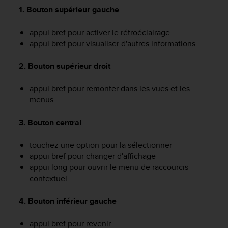
f
1. Bouton supérieur gauche
o
r
appui bref pour activer le rétroéclairage
m
appui bref pour visualiser d'autres informations
i
t
2. Bouton supérieur droit
é
a
appui bref pour remonter dans les vues et les
u
x
menus
d
i
3. Bouton central
r
e
touchez une option pour la sélectionner
c
appui bref pour changer d'affichage
t
appui long pour ouvrir le menu de raccourcis
i
contextuel
v
e
s
4. Bouton inférieur gauche
d
'
appui bref pour revenir