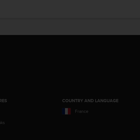
RES
COUNTRY AND LANGUAGE
France
aks