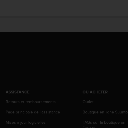
f
o
r
m
i
t
é
a
u
x
d
i
r
e
c
t
ASSISTANCE
OÙ ACHETER
i
v
Retours et remboursements
Outlet
e
Page principale de l'assistance
Boutique en ligne Suunto
s
d
Mises à jour logicielles
FAQs sur la boutique en l
'
Suunto