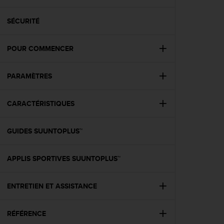
e
s
i
SÉCURITÉ
t
e
POUR COMMENCER
W
e
b
PARAMÈTRES
a
u
n
CARACTÉRISTIQUES
i
v
e
GUIDES SUUNTOPLUS™
a
u
APPLIS SPORTIVES SUUNTOPLUS™
A
A
d
ENTRETIEN ET ASSISTANCE
e
c
o
RÉFÉRENCE
n