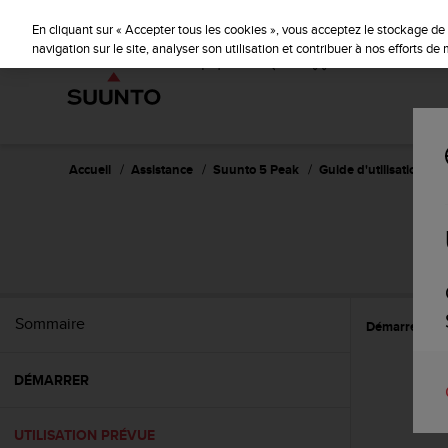
S
u
En cliquant sur « Accepter tous les cookies », vous acceptez le stockage de 
u
navigation sur le site, analyser son utilisation et contribuer à nos efforts d
n
t
o
s
'
e
Accueil
Assistance
Suunto 5 Peak
Guide d'utilisation
n
g
a
g
e
à
a
Sommaire
Démarrer
U
m
e
n
DÉMARRER
e
r
c
UTILISATION PRÉVUE