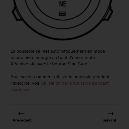
a
c
c
e
s
s
i
b
i
La boussole se met automatiquement en mode
l
économie d'énergie au bout d'une minute.
i
Réactivez-la avec le bouton
Start Stop
.
t
é
Pour savoir comment utiliser la boussole pendant
d
u
l'exercice, voir
Utilisation de la boussole pendant
c
l'exercice
.
o
n
t
e
n
Précédent
Suivant
u
W