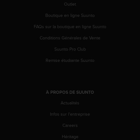
0
Outlet
a
i
Boutique en ligne Suunto
n
s
FAQs sur la boutique en ligne Suunto
i
Conditions Générales de Vente
q
u
Suunto Pro Club
'
à
Remise étudiante Suunto
a
s
s
u
r
À PROPOS DE SUUNTO
e
r
Actualités
s
a
Infos sur l'entreprise
c
Careers
o
n
Héritage
f