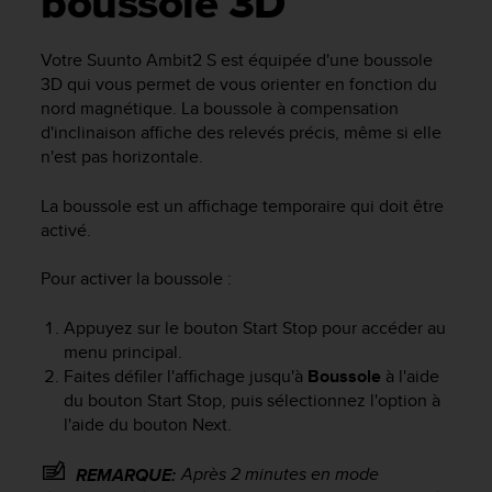
boussole 3D
e
s
i
Votre
Suunto Ambit2 S
est équipée d'une boussole
t
3D qui vous permet de vous orienter en fonction du
e
nord magnétique. La boussole à compensation
W
d'inclinaison affiche des relevés précis, même si elle
e
b
n'est pas horizontale.
a
u
La boussole est un affichage temporaire qui doit être
n
activé.
i
v
Pour activer la boussole :
e
a
Appuyez sur le bouton
Start Stop
pour accéder au
u
menu principal.
A
Faites défiler l'affichage jusqu'à
Boussole
à l'aide
A
d
du bouton
Start Stop
, puis sélectionnez l'option à
e
l'aide du bouton
Next
.
c
o
Après 2 minutes en mode
REMARQUE:
n