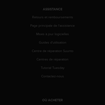
l
i
ASSISTANCE
t
y
Retours et remboursements
G
Page principale de l'assistance
u
i
Mises à jour logicielles
d
e
Guides d'utilisation
l
i
Centre de réparation Suunto
n
e
Centres de réparation
s
Tutorial Tuesday
,
W
Contactez-nous
C
A
G
)
2
OÙ ACHETER
.