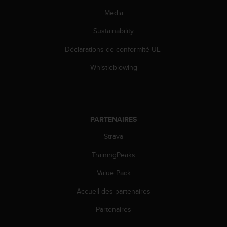
o
Media
r
m
Sustainability
i
t
Déclarations de conformité UE
é
Whistleblowing
a
u
x
a
u
t
PARTENAIRES
r
Strava
e
s
TrainingPeaks
n
o
Value Pack
r
m
Accueil des partenaires
e
Partenaires
s
d