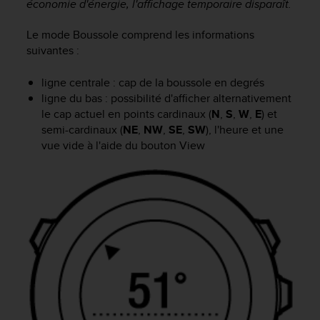
économie d'énergie, l'affichage temporaire disparaît.
f
o
Le mode
Boussole
comprend les informations
r
suivantes :
m
i
t
ligne centrale : cap de la boussole en degrés
é
ligne du bas : possibilité d'afficher alternativement
a
le cap actuel en points cardinaux (
N
,
S
,
W
,
E
) et
u
semi-cardinaux (
NE
,
NW
,
SE
,
SW
), l'heure et une
x
vue vide à l'aide du bouton
View
d
i
r
e
c
t
i
v
e
s
d
'