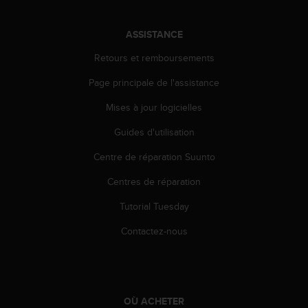
a
c
c
ASSISTANCE
e
Retours et remboursements
s
s
Page principale de l'assistance
i
b
Mises à jour logicielles
i
l
Guides d'utilisation
i
t
Centre de réparation Suunto
é
Centres de réparation
d
u
Tutorial Tuesday
c
o
Contactez-nous
n
t
e
n
u
OÙ ACHETER
W