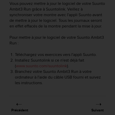
e
Vous pouvez mettre à jour le logiciel de votre
Suunto
s
Ambit3 Run
grâce à Suuntolink. Veillez à
i
synchroniser votre montre avec l'appli Suunto avant
t
de mettre à jour le logiciel. Tous les journaux seront
e
en effet effacés de la montre pendant la mise à jour.
W
e
b
Pour mettre à jour le logiciel de votre
Suunto Ambit3
a
Run
:
u
n
Téléchargez vos exercices vers l'appli Suunto.
i
Installez Suuntolink si ce n'est déjà fait
v
(
www.suunto.com/suuntolink
).
e
Branchez votre
Suunto Ambit3 Run
à votre
a
ordinateur à l'aide du câble USB fourni et suivez
u
les instructions.
A
A
d
e
c
o
Précédent
Suivant
n