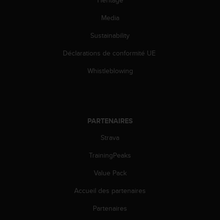
Héritage
l
i
Media
t
y
Sustainability
G
Déclarations de conformité UE
u
i
Whistleblowing
d
e
l
i
n
PARTENAIRES
e
s
Strava
,
W
TrainingPeaks
C
A
Value Pack
G
Accueil des partenaires
)
2
Partenaires
.