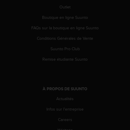
e
Outlet
b
(
Boutique en ligne Suunto
W
FAQs sur la boutique en ligne Suunto
e
b
Conditions Générales de Vente
C
o
Suunto Pro Club
n
t
Remise étudiante Suunto
e
n
t
A
c
À PROPOS DE SUUNTO
c
e
Actualités
s
Infos sur l'entreprise
s
i
Careers
b
i