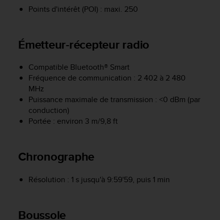
f
Points d'intérêt (POI) : maxi. 250
o
r
m
Émetteur-récepteur radio
i
t
é
Compatible Bluetooth® Smart
a
Fréquence de communication : 2 402 à 2 480
u
MHz
x
Puissance maximale de transmission : <0 dBm (par
d
conduction)
i
Portée : environ 3 m/9,8 ft
r
e
c
Chronographe
t
i
v
Résolution : 1 s jusqu'à 9:59'59, puis 1 min
e
s
d
Boussole
'