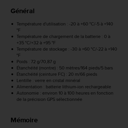
e
s
Général
i
t
e
Température d'utilisation : -20 à +60 °C/-5 à +140
W
°F
e
Température de chargement de la batterie : 0 à
b
+35 °C/+32 à +95 °F
a
Température de stockage : -30 à +60 °C/-22 à +140
u
°F
n
Poids : 72 g/70,87 g
i
Étanchéité (montre) : 50 mètres/164 pieds/5 bars
v
Étanchéité (ceinture FC) : 20 m/66 pieds
e
Lentille : verre en cristal minéral
a
u
Alimentation : batterie lithium-ion rechargeable
A
Autonomie : environ 10 à 100 heures en fonction
A
de la précision GPS sélectionnée
d
e
c
Mémoire
o
n