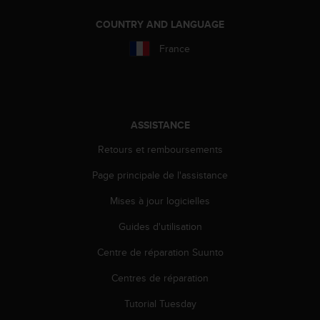
l
i
COUNTRY AND LANGUAGE
t
France
y
G
u
i
d
e
ASSISTANCE
l
Retours et remboursements
i
n
Page principale de l'assistance
e
s
Mises à jour logicielles
,
W
Guides d'utilisation
C
A
Centre de réparation Suunto
G
Centres de réparation
)
2
Tutorial Tuesday
.