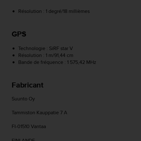
a
c
Résolution : 1 degré/18 millièmes
c
e
s
GPS
s
i
b
Technologie : SiRF star V
i
Résolution : 1 m/91,44 cm
l
Bande de fréquence : 1 575,42 MHz
i
t
é
Fabricant
d
u
c
Suunto Oy
o
n
Tammiston Kauppatie 7 A
t
e
FI-01510 Vantaa
n
u
FINLANDE
W