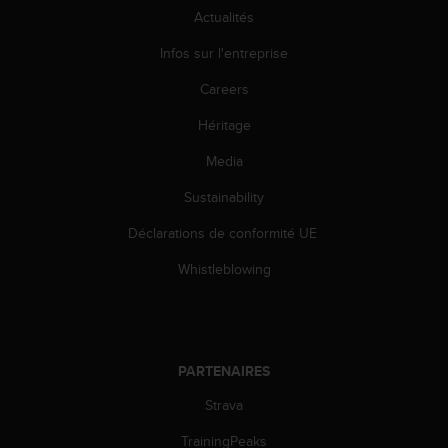
o
Actualités
r
Infos sur l'entreprise
m
i
Careers
t
é
Héritage
a
u
Media
x
a
Sustainability
u
Déclarations de conformité UE
t
r
Whistleblowing
e
s
n
o
r
PARTENAIRES
m
e
Strava
s
d
TrainingPeaks