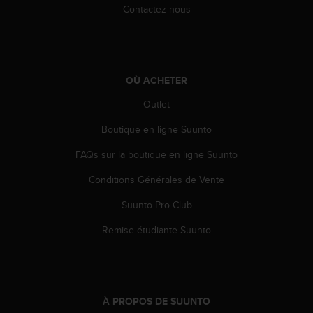
0
Contactez-nous
a
i
n
s
i
OÙ ACHETER
q
u
Outlet
'
à
Boutique en ligne Suunto
a
FAQs sur la boutique en ligne Suunto
s
s
Conditions Générales de Vente
u
r
Suunto Pro Club
e
r
Remise étudiante Suunto
s
a
c
o
n
À PROPOS DE SUUNTO
f