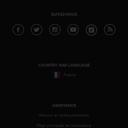
f
o
SUIVEZ-NOUS
r
m
i
t
é
a
u
x
d
COUNTRY AND LANGUAGE
i
r
France
e
c
t
i
v
ASSISTANCE
e
s
Retours et remboursements
d
'
Page principale de l'assistance