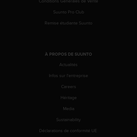
Conditions Générales de Vente
e
b
Suunto Pro Club
(
Remise étudiante Suunto
W
e
b
C
o
n
À PROPOS DE SUUNTO
t
Actualités
e
n
Infos sur l'entreprise
t
A
Careers
c
c
Héritage
e
Media
s
s
Sustainability
i
b
Déclarations de conformité UE
i