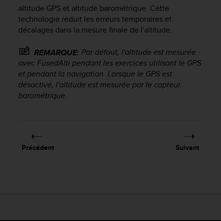
e
altitude GPS et altitude barométrique. Cette
s
technologie réduit les erreurs temporaires et
i
décalages dans la mesure finale de l'altitude.
t
e
W
Par défaut, l'altitude est mesurée
REMARQUE:
e
avec FusedAlti pendant les exercices utilisant le GPS
b
et pendant la navigation. Lorsque le GPS est
a
désactivé, l'altitude est mesurée par le capteur
u
barométrique.
n
i
v
e
a
Précédent
Suivant
u
A
A
d
e
c
o
n