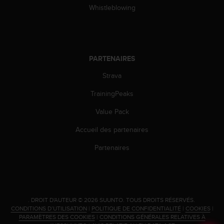
l
Whistleblowing
i
t
y
G
u
PARTENAIRES
i
d
Strava
e
TrainingPeaks
l
i
Value Pack
n
e
Accueil des partenaires
s
,
Partenaires
W
C
A
G
)
.
DROIT D'AUTEUR © 2026 SUUNTO.
TOUS DROITS RÉSERVÉS.
2
CONDITIONS D’UTILISATION
|
POLITIQUE DE CONFIDENTIALITÉ
|
COOKIES
|
.
PARAMÈTRES DES COOKIES
|
CONDITIONS GÉNÉRALES RELATIVES À