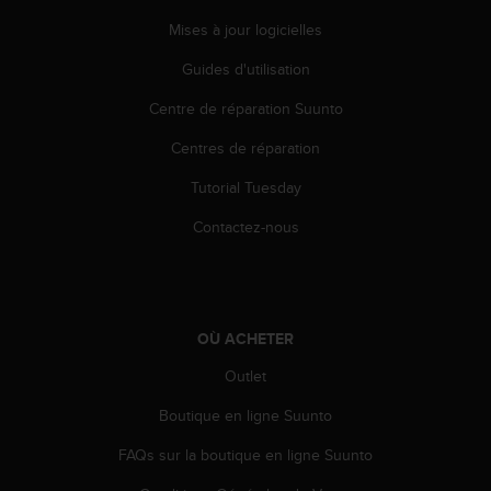
a
c
Mises à jour logicielles
c
Guides d'utilisation
e
s
Centre de réparation Suunto
s
i
Centres de réparation
b
i
Tutorial Tuesday
l
i
Contactez-nous
t
é
d
u
c
OÙ ACHETER
o
Outlet
n
t
Boutique en ligne Suunto
e
n
FAQs sur la boutique en ligne Suunto
u
W