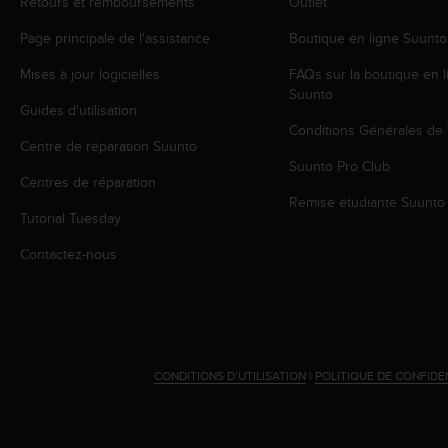
Retours et remboursements
Outlet
l
i
Page principale de l'assistance
Boutique en ligne Suunto
t
y
Mises à jour logicielles
FAQs sur la boutique en l
G
Suunto
u
Guides d'utilisation
i
Conditions Générales de
Centre de réparation Suunto
d
Suunto Pro Club
e
Centres de réparation
l
Remise étudiante Suunto
i
Tutorial Tuesday
n
e
Contactez-nous
s
,
W
C
A
G
CONDITIONS D’UTILISATION
|
POLITIQUE DE CONFIDE
)
2
.