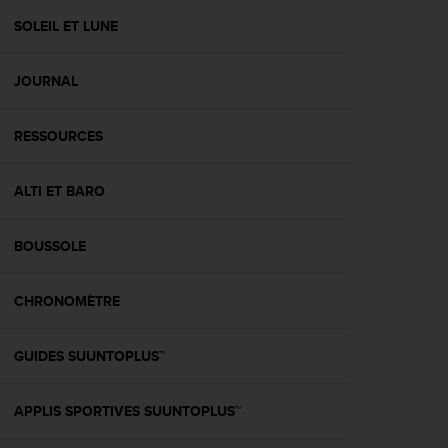
a
c
SOLEIL ET LUNE
c
e
JOURNAL
s
s
i
RESSOURCES
b
i
l
ALTI ET BARO
i
t
é
BOUSSOLE
d
u
CHRONOMÈTRE
c
o
n
GUIDES SUUNTOPLUS™
t
e
n
APPLIS SPORTIVES SUUNTOPLUS™
u
W