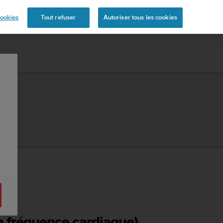
s
ookies
Tout refuser
Autoriser tous les cookies
la fréquence cardiaque)