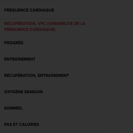
f
o
FRÉQUENCE CARDIAQUE
r
m
RÉCUPÉRATION, VFC (VARIABILITÉ DE LA
i
FRÉQUENCE CARDIAQUE)
t
é
PROGRÈS
a
u
x
ENTRAÎNEMENT
d
i
r
RÉCUPÉRATION, ENTRAÎNEMENT
e
c
OXYGÈNE SANGUIN
t
i
v
SOMMEIL
e
s
d
PAS ET CALORIES
'