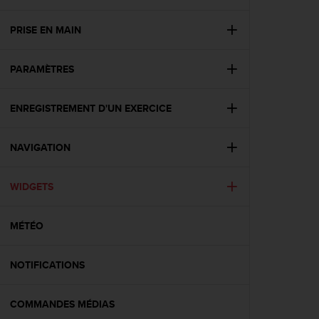
e
s
i
PRISE EN MAIN
t
e
PARAMÈTRES
W
e
b
ENREGISTREMENT D'UN EXERCICE
a
u
n
NAVIGATION
i
v
e
WIDGETS
a
u
MÉTÉO
A
A
d
NOTIFICATIONS
e
c
o
COMMANDES MÉDIAS
n