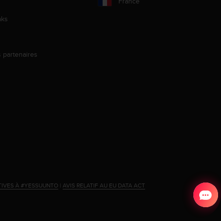
France
aks
s partenaires
s
TIVES À #YESSUUNTO
|
AVIS RELATIF AU EU DATA ACT