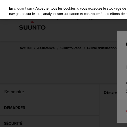
S
u
En cliquant sur « Accepter tous les cookies », vous acceptez le stockage de 
u
navigation sur le site, analyser son utilisation et contribuer à nos efforts d
n
t
o
s
'
e
Accueil
Assistance
Suunto Race
Guide d'utilisation
n
g
a
g
e
à
a
Sommaire
Démarrer
W
m
e
n
DÉMARRER
e
r
c
SÉCURITÉ