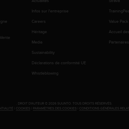
Actualités
Strava
Infos sur l'entreprise
TrainingPe
igne
Careers
Value Pack
Héritage
Accueil de
 Vente
Media
Partenaire
Sustainability
Déclarations de conformité UE
Whistleblowing
.
DROIT D'AUTEUR © 2026 SUUNTO.
TOUS DROITS RÉSERVÉS.
NTIALITÉ
|
COOKIES
|
PARAMÈTRES DES COOKIES
|
CONDITIONS GÉNÉRALES RELA