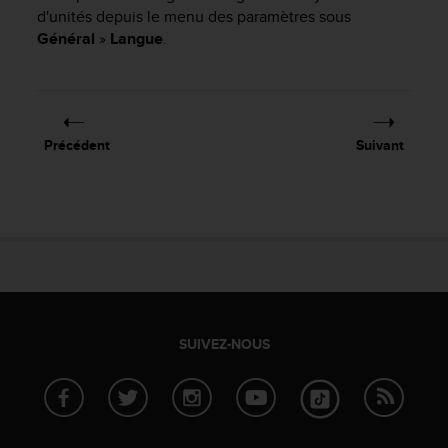
e
d'unités depuis le menu des paramètres sous
s
Général
»
Langue
.
i
t
e
W
e
b
Précédent
Suivant
a
u
n
i
v
e
a
u
A
A
SUIVEZ-NOUS
d
e
c
o
n