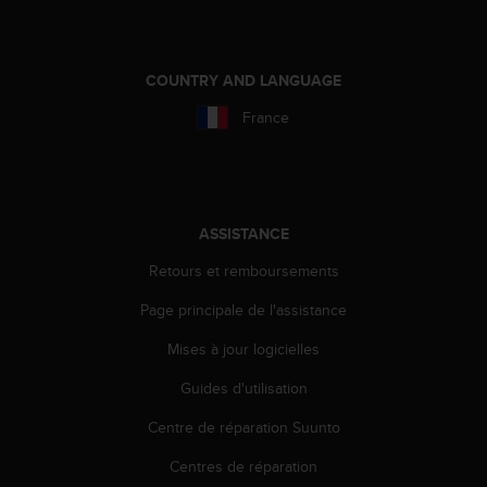
f
o
r
m
COUNTRY AND LANGUAGE
i
France
t
é
a
u
x
d
ASSISTANCE
i
Retours et remboursements
r
e
Page principale de l'assistance
c
t
Mises à jour logicielles
i
v
Guides d'utilisation
e
Centre de réparation Suunto
s
d
Centres de réparation
'