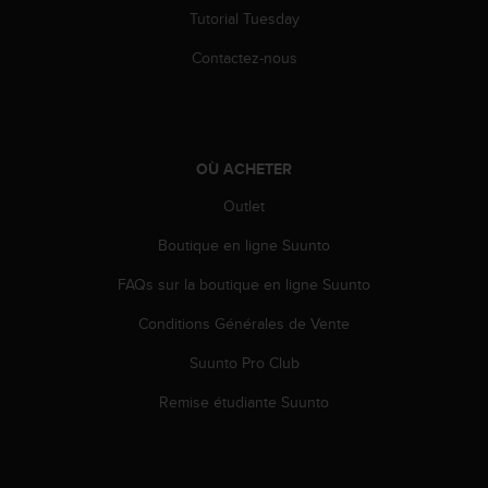
a
Tutorial Tuesday
c
c
Contactez-nous
e
s
s
i
b
OÙ ACHETER
i
l
Outlet
i
Boutique en ligne Suunto
t
é
FAQs sur la boutique en ligne Suunto
d
u
Conditions Générales de Vente
c
o
Suunto Pro Club
n
t
Remise étudiante Suunto
e
n
u
W