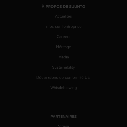
e
À PROPOS DE SUUNTO
b
Actualités
(
W
Infos sur l'entreprise
e
b
Careers
C
o
Héritage
n
t
Media
e
Sustainability
n
t
Déclarations de conformité UE
A
c
Whistleblowing
c
e
s
s
i
PARTENAIRES
b
i
Strava