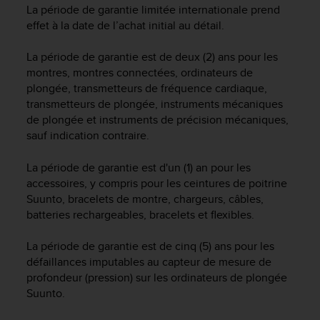
La période de garantie limitée internationale prend
f
o
effet à la date de l’achat initial au détail.
r
m
La période de garantie est de deux (2) ans pour les
i
montres, montres connectées, ordinateurs de
t
plongée, transmetteurs de fréquence cardiaque,
é
transmetteurs de plongée, instruments mécaniques
a
de plongée et instruments de précision mécaniques,
u
sauf indication contraire.
x
d
La période de garantie est d'un (1) an pour les
i
r
accessoires, y compris pour les ceintures de poitrine
e
Suunto, bracelets de montre, chargeurs, câbles,
c
batteries rechargeables, bracelets et flexibles.
t
i
La période de garantie est de cinq (5) ans pour les
v
défaillances imputables au capteur de mesure de
e
profondeur (pression) sur les ordinateurs de plongée
s
Suunto.
d
'