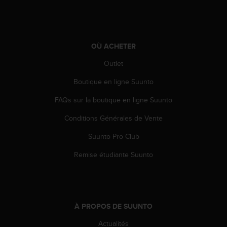
-
v
o
u
OÙ ACHETER
s
a
Outlet
u
S
Boutique en ligne Suunto
e
FAQs sur la boutique en ligne Suunto
r
v
Conditions Générales de Vente
i
c
Suunto Pro Club
e
c
Remise étudiante Suunto
l
i
e
n
t
À PROPOS DE SUUNTO
s
a
Actualités