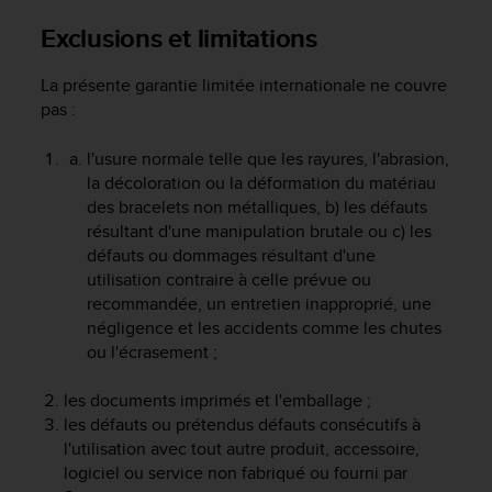
a
c
Exclusions et limitations
c
e
La présente garantie limitée internationale ne couvre
s
pas :
s
i
l'usure normale telle que les rayures, l'abrasion,
b
la décoloration ou la déformation du matériau
i
l
des bracelets non métalliques, b) les défauts
i
résultant d'une manipulation brutale ou c) les
t
défauts ou dommages résultant d'une
é
utilisation contraire à celle prévue ou
d
recommandée, un entretien inapproprié, une
u
négligence et les accidents comme les chutes
c
ou l'écrasement ;
o
n
les documents imprimés et l'emballage ;
t
e
les défauts ou prétendus défauts consécutifs à
n
l'utilisation avec tout autre produit, accessoire,
u
logiciel ou service non fabriqué ou fourni par
W