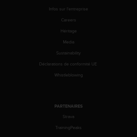
u
Infos sur l'entreprise
x
É
Careers
t
a
Héritage
t
s
Media
-
U
Sustainability
n
Déclarations de conformité UE
i
s
Whistleblowing
a
u
+
1
8
PARTENAIRES
5
5
Strava
2
5
TrainingPeaks
8