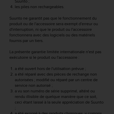
Suunto ;
e
les piles non rechargeables.
b
(
Suunto ne garantit pas que le fonctionnement du
W
produit ou de l'accessoire sera exempt d'erreur ou
e
d'interruption, ni que le produit ou l'accessoire
b
fonctionnera avec des logiciels ou des matériels
C
o
fournis par un tiers.
n
t
La présente garantie limitée internationale n'est pas
e
exécutoire si le produit ou l'accessoire :
n
t
a été ouvert hors de l'utilisation prévue ;
A
a été réparé avec des pièces de rechange non
c
autorisées ; modifié ou réparé par un centre de
c
service non autorisé ;
e
a vu son numéro de série supprimé, altéré ou
s
s
rendu illisible de quelque manière que ce soit,
i
ceci étant laissé à la seule appréciation de Suunto
b
;
i
a été exposé à des produits chimiques, y compris