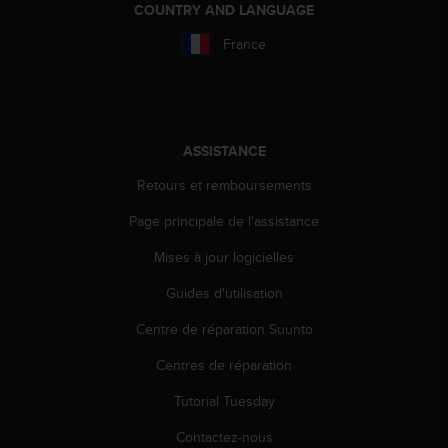
'
COUNTRY AND LANGUAGE
a
France
c
c
e
s
s
i
ASSISTANCE
b
Retours et remboursements
i
l
Page principale de l'assistance
i
t
Mises à jour logicielles
é
.
Guides d'utilisation
A
d
Centre de réparation Suunto
r
Centres de réparation
e
s
Tutorial Tuesday
s
e
Contactez-nous
z