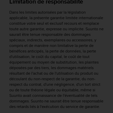
Limitation de responsabilité
0
a
i
Dans les limites autorisées par la législation
n
applicable, la présente garantie limitée internationale
s
constitue votre seul et exclusif recours et remplace
i
toute autre garantie, expresse ou implicite. Suunto ne
q
saurait être tenue responsable des dommages
u
spéciaux, indirects, exemplaires ou accessoires, y
'
compris et de manière non limitative la perte de
à
bénéfices anticipés, la perte de données, la perte
a
s
d'utilisation, le coût du capital, le coût de tout
s
équipement ou moyen de substitution, les plaintes
u
déposées par des tiers, les dommages matériels
r
résultant de l'achat ou de l'utilisation du produit ou
e
découlant du non-respect de la garantie, du non-
r
respect du contrat, d'une négligence, d'un tort strict
s
ou de toute théorie légale ou équitable, même si
a
Suunto avait connaissance de l'éventualité de tels
c
dommages. Suunto ne saurait être tenue responsable
o
des retards liés à l'exécution du service de garantie.
n
f