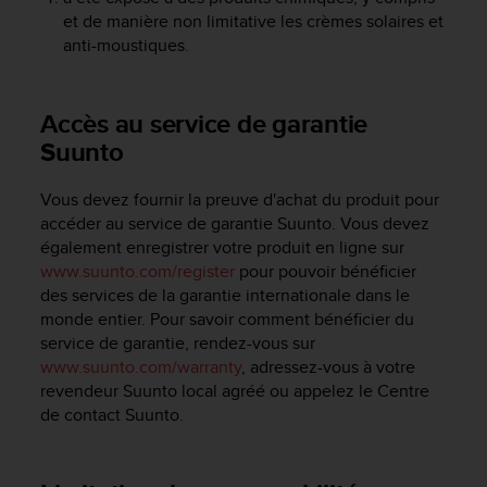
l
et de manière non limitative les crèmes solaires et
i
anti-moustiques.
t
y
G
Accès au service de garantie
u
i
Suunto
d
e
Vous devez fournir la preuve d'achat du produit pour
l
accéder au service de garantie Suunto. Vous devez
i
également enregistrer votre produit en ligne sur
n
www.suunto.com/register
pour pouvoir bénéficier
e
s
des services de la garantie internationale dans le
,
monde entier. Pour savoir comment bénéficier du
W
service de garantie, rendez-vous sur
C
www.suunto.com/warranty
, adressez-vous à votre
A
revendeur Suunto local agréé ou appelez le Centre
G
de contact Suunto.
)
2
.