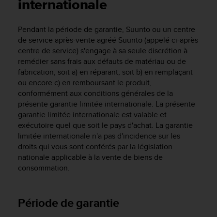
e
internationale
s
i
Pendant la période de garantie, Suunto ou un centre
t
de service après-vente agréé Suunto (appelé ci-après
e
W
centre de service) s'engage à sa seule discrétion à
e
remédier sans frais aux défauts de matériau ou de
b
fabrication, soit a) en réparant, soit b) en remplaçant
a
ou encore c) en remboursant le produit,
u
conformément aux conditions générales de la
n
présente garantie limitée internationale. La présente
i
garantie limitée internationale est valable et
v
exécutoire quel que soit le pays d'achat. La garantie
e
limitée internationale n'a pas d'incidence sur les
a
droits qui vous sont conférés par la législation
u
A
nationale applicable à la vente de biens de
A
consommation.
d
e
c
Période de garantie
o
n