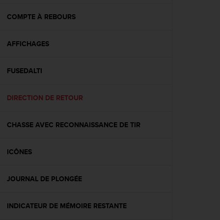
f
o
COMPTE À REBOURS
r
m
AFFICHAGES
i
t
é
FUSEDALTI
a
u
x
DIRECTION DE RETOUR
d
i
r
CHASSE AVEC RECONNAISSANCE DE TIR
e
c
ICÔNES
t
i
v
JOURNAL DE PLONGÉE
e
s
d
INDICATEUR DE MÉMOIRE RESTANTE
'