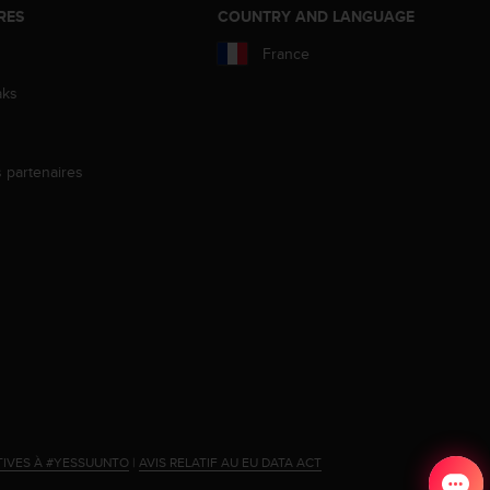
RES
COUNTRY AND LANGUAGE
France
aks
s partenaires
s
TIVES À #YESSUUNTO
|
AVIS RELATIF AU EU DATA ACT