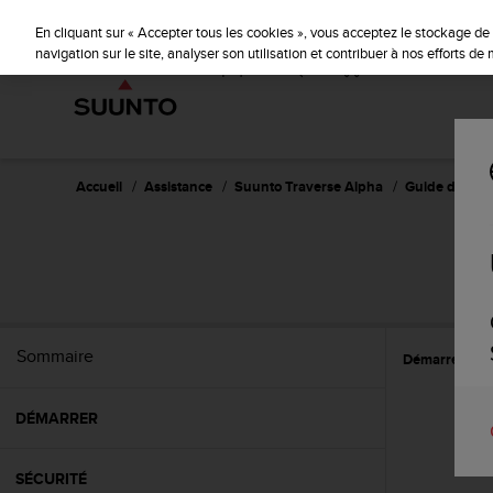
S
u
En cliquant sur « Accepter tous les cookies », vous acceptez le stockage de 
u
navigation sur le site, analyser son utilisation et contribuer à nos efforts d
n
t
o
s
'
e
Accueil
Assistance
Suunto Traverse Alpha
Guide d'utilisa
n
g
a
S
g
e
à
a
Sommaire
Démarrer
C
m
e
n
DÉMARRER
e
r
c
SÉCURITÉ