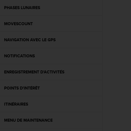
a
c
PHASES LUNAIRES
c
e
MOVESCOUNT
s
s
i
NAVIGATION AVEC LE GPS
b
i
l
NOTIFICATIONS
i
t
é
ENREGISTREMENT D'ACTIVITÉS
d
u
POINTS D'INTÉRÊT
c
o
n
ITINÉRAIRES
t
e
n
MENU DE MAINTENANCE
u
W