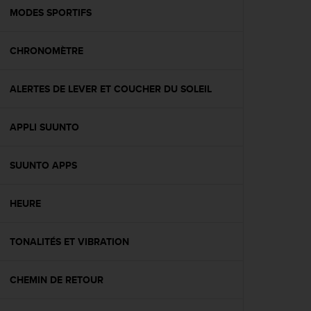
e
MODES SPORTIFS
b
(
CHRONOMÈTRE
W
e
b
ALERTES DE LEVER ET COUCHER DU SOLEIL
C
o
n
APPLI SUUNTO
t
e
n
SUUNTO APPS
t
A
HEURE
c
c
e
TONALITÉS ET VIBRATION
s
s
i
CHEMIN DE RETOUR
b
i