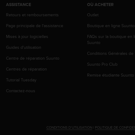
0
ASSISTANCE
OÙ ACHETER
a
i
Retours et remboursements
Outlet
n
s
Page principale de l'assistance
Boutique en ligne Suunto
i
Mises à jour logicielles
FAQs sur la boutique en l
q
Suunto
u
Guides d'utilisation
'
Conditions Générales de
à
Centre de réparation Suunto
a
Suunto Pro Club
s
Centres de réparation
s
Remise étudiante Suunto
u
Tutorial Tuesday
r
Contactez-nous
e
r
s
a
c
o
n
CONDITIONS D’UTILISATION
|
POLITIQUE DE CONFIDE
f