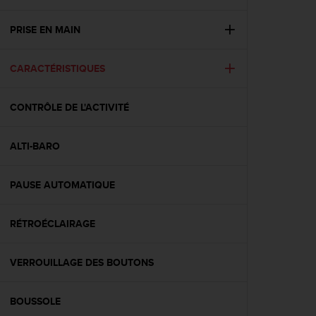
e
s
i
PRISE EN MAIN
t
e
CARACTÉRISTIQUES
W
e
b
CONTRÔLE DE L'ACTIVITÉ
a
u
n
ALTI-BARO
i
v
e
PAUSE AUTOMATIQUE
a
u
RÉTROÉCLAIRAGE
A
A
d
VERROUILLAGE DES BOUTONS
e
c
o
BOUSSOLE
n