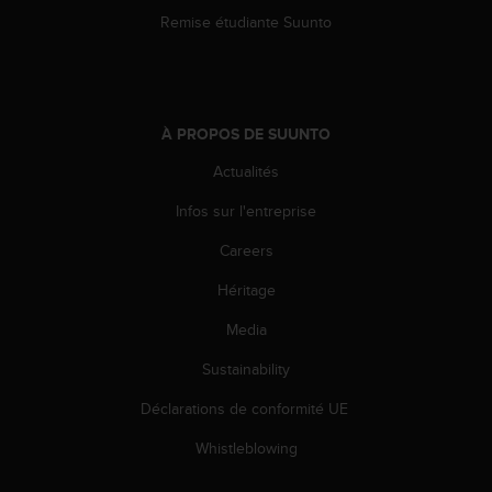
0
Remise étudiante Suunto
a
i
n
s
i
q
À PROPOS DE SUUNTO
u
Actualités
'
à
Infos sur l'entreprise
a
s
Careers
s
u
Héritage
r
Media
e
r
Sustainability
s
a
Déclarations de conformité UE
c
o
Whistleblowing
n
f