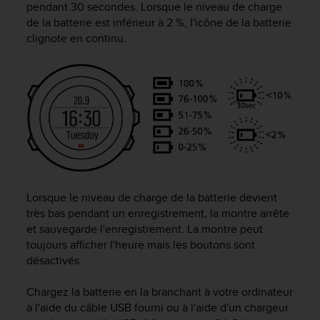
pendant 30 secondes. Lorsque le niveau de charge
f
de la batterie est inférieur à 2 %, l'icône de la batterie
o
clignote en continu.
r
m
i
t
é
a
u
x
d
i
r
e
Lorsque le niveau de charge de la batterie devient
c
très bas pendant un enregistrement, la montre arrête
t
et sauvegarde l'enregistrement. La montre peut
i
toujours afficher l'heure mais les boutons sont
v
désactivés.
e
s
Chargez la batterie en la branchant à votre ordinateur
d
à l'aide du câble USB fourni ou à l'aide d'un chargeur
'