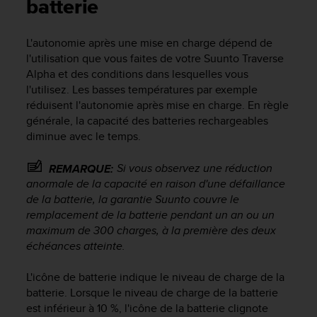
e
batterie
s
i
L'autonomie après une mise en charge dépend de
t
l'utilisation que vous faites de votre
Suunto Traverse
e
W
Alpha
et des conditions dans lesquelles vous
e
l'utilisez. Les basses températures par exemple
b
réduisent l'autonomie après mise en charge. En règle
a
générale, la capacité des batteries rechargeables
u
diminue avec le temps.
n
i
Si vous observez une réduction
REMARQUE:
v
anormale de la capacité en raison d'une défaillance
e
de la batterie, la garantie Suunto couvre le
a
u
remplacement de la batterie pendant un an ou un
A
maximum de 300 charges, à la première des deux
A
échéances atteinte.
d
e
L'icône de batterie indique le niveau de charge de la
c
batterie. Lorsque le niveau de charge de la batterie
o
est inférieur à 10 %, l'icône de la batterie clignote
n