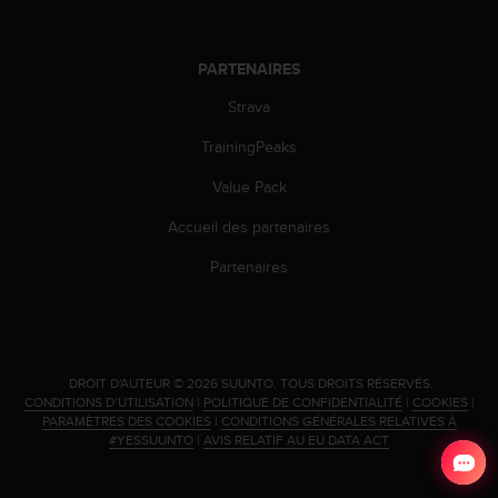
o
r
m
PARTENAIRES
i
t
Strava
é
TrainingPeaks
a
u
Value Pack
x
a
Accueil des partenaires
u
t
Partenaires
r
e
s
n
o
.
DROIT D'AUTEUR © 2026 SUUNTO.
TOUS DROITS RÉSERVÉS.
r
CONDITIONS D’UTILISATION
|
POLITIQUE DE CONFIDENTIALITÉ
|
COOKIES
|
m
PARAMÈTRES DES COOKIES
|
CONDITIONS GÉNÉRALES RELATIVES À
e
#YESSUUNTO
|
AVIS RELATIF AU EU DATA ACT
s
d