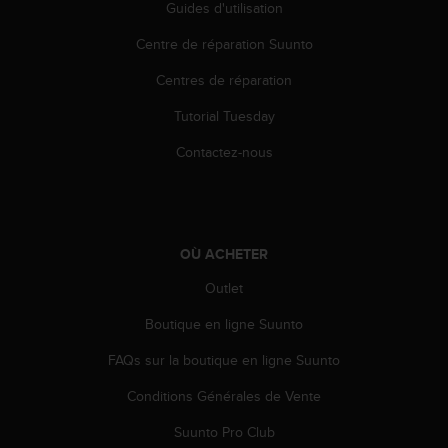
Guides d'utilisation
l
i
Centre de réparation Suunto
t
y
Centres de réparation
G
u
Tutorial Tuesday
i
d
Contactez-nous
e
l
i
n
e
OÙ ACHETER
s
Outlet
,
W
Boutique en ligne Suunto
C
A
FAQs sur la boutique en ligne Suunto
G
)
Conditions Générales de Vente
2
.
Suunto Pro Club