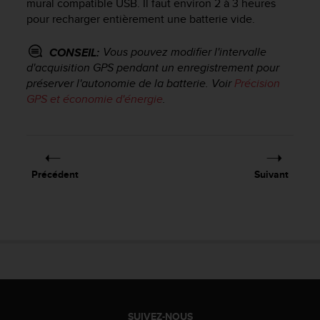
mural compatible USB. Il faut environ 2 à 3 heures
a
c
pour recharger entièrement une batterie vide.
c
e
Vous pouvez modifier l'intervalle
CONSEIL:
s
d'acquisition GPS pendant un enregistrement pour
s
préserver l'autonomie de la batterie. Voir
Précision
i
GPS et économie d'énergie
.
b
i
l
i
t
Précédent
Suivant
é
d
u
c
o
n
t
e
n
u
SUIVEZ-NOUS
W