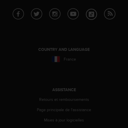
e
b
(
W
e
b
C
o
COUNTRY AND LANGUAGE
n
t
France
e
n
t
A
c
ASSISTANCE
c
e
Retours et remboursements
s
s
Page principale de l'assistance
i
b
Mises à jour logicielles
i