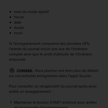
:
f
o
nom du mode sportif
r
heure
m
date
i
t
durée
é
tours
a
u
Si l'enregistrement comprend des données GPS,
x
l'entrée du journal inclut une vue de l'itinéraire
d
complet ainsi que le profil d'altitude de l'itinéraire
i
emprunté.
r
e
Vous pourrez voir bien plus de détails
CONSEIL:
c
sur vos activités enregistrées dans l'appli Suunto.
t
i
v
Pour consulter un récapitulatif du journal après avoir
e
arrêté un enregistrement :
s
d
Maintenez le bouton
START
enfoncé pour arrêter
'
et sauvegarder l'enregistrement.