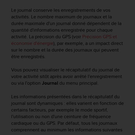
e
s
Le journal conserve les enregistrements de vos
i
activités. Le nombre maximum de journaux et la
t
durée maximale d'un journal donné dépendent de la
e
quantité d'informations enregistrée pour chaque
W
activité. La précision du GPS (voir
Précision GPS et
e
b
économie d'énergie
), par exemple, a un impact direct
a
sur le nombre et la durée des journaux qui peuvent
u
être enregistrés.
n
i
Vous pouvez visualiser le récapitulatif du journal de
v
votre activité sitôt après avoir arrêté l'enregistrement
e
ou via l'option
Journal
du menu principal.
a
u
Les informations présentées dans le récapitulatif du
A
journal sont dynamiques : elles varient en fonction de
A
d
certains facteurs, par exemple le mode sportif,
e
l'utilisation ou non d'une ceinture de fréquence
c
cardiaque ou du GPS. Par défaut, tous les journaux
o
comprennent au minimum les informations suivantes
n