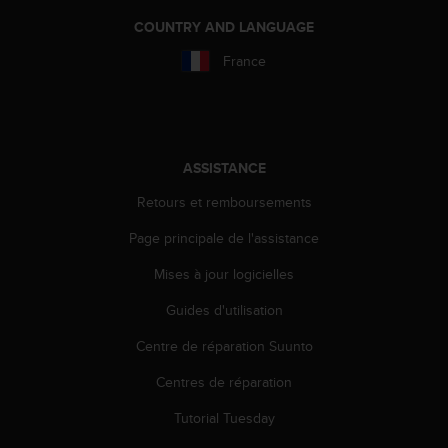
l
COUNTRY AND LANGUAGE
i
t
France
y
G
u
i
d
ASSISTANCE
e
l
Retours et remboursements
i
n
Page principale de l'assistance
e
s
Mises à jour logicielles
,
W
Guides d'utilisation
C
Centre de réparation Suunto
A
G
Centres de réparation
)
2
Tutorial Tuesday
.