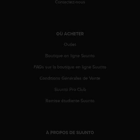
0
Contactez-nous
a
i
n
s
i
OÙ ACHETER
q
u
Outlet
'
Boutique en ligne Suunto
à
a
FAQs sur la boutique en ligne Suunto
s
s
Conditions Générales de Vente
u
r
Suunto Pro Club
e
r
Remise étudiante Suunto
s
a
c
o
n
À PROPOS DE SUUNTO
f