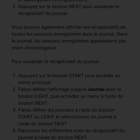
a
Appuyez sur le bouton
NEXT
pour visualiser le
c
récapitulatif du journal.
c
e
s
Vous pouvez également afficher les récapitulatifs de
s
toutes les sessions enregistrées dans le journal. Dans
i
le journal, les sessions enregistrées apparaissent par
b
ordre chronologique.
i
l
Pour visualiser le récapitulatif du journal :
i
t
Appuyez sur le bouton
START
pour accéder au
é
menu principal.
d
Faites défiler l'affichage jusqu'à
Journal
avec le
u
c
bouton
LIGHT
, puis accédez au menu à l'aide du
o
bouton
NEXT
.
n
Faites défiler les journaux à l'aide du bouton
t
START
ou
LIGHT
et sélectionnez un journal à
e
l'aide du bouton
NEXT
.
n
Parcourez les différentes vues du récapitulatif du
u
journal à l'aide du bouton
NEXT
.
W