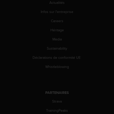
Actualités
o
r
Infos sur l'entreprise
m
i
Careers
t
é
Héritage
a
u
Media
x
Sustainability
a
u
Déclarations de conformité UE
t
r
Whistleblowing
e
s
n
o
r
PARTENAIRES
m
e
Strava
s
d
TrainingPeaks