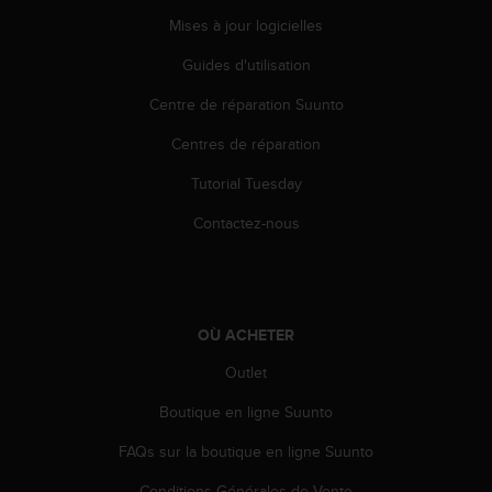
0
9
Mises à jour logicielles
0
Guides d'utilisation
0
(
Centre de réparation Suunto
a
p
Centres de réparation
p
e
Tutorial Tuesday
l
g
Contactez-nous
r
a
t
u
i
OÙ ACHETER
t
Outlet
)
s
Boutique en ligne Suunto
i
v
FAQs sur la boutique en ligne Suunto
o
u
Conditions Générales de Vente