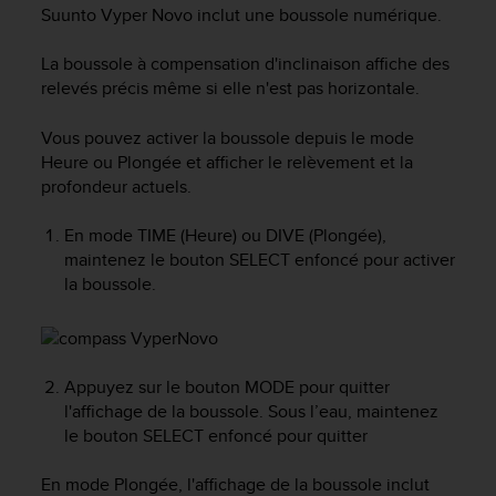
e
Suunto Vyper Novo
inclut une boussole numérique.
s
i
La boussole à compensation d'inclinaison affiche des
t
relevés précis même si elle n'est pas horizontale.
e
W
e
Vous pouvez activer la boussole depuis le mode
b
Heure ou Plongée et afficher le relèvement et la
a
profondeur actuels.
u
n
En mode TIME (Heure) ou DIVE (Plongée),
i
maintenez le bouton
SELECT
enfoncé pour activer
v
la boussole.
e
a
u
A
A
Appuyez sur le bouton
MODE
pour quitter
d
l'affichage de la boussole. Sous l’eau, maintenez
e
le bouton SELECT enfoncé pour quitter
c
o
En mode Plongée, l'affichage de la boussole inclut
n