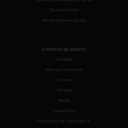
s
r
Suunto Pro Club
e
Remise étudiante Suunto
n
c
o
n
t
À PROPOS DE SUUNTO
r
e
Actualités
z
d
Infos sur l'entreprise
e
s
Careers
p
r
Héritage
o
Media
b
l
Sustainability
è
m
Déclarations de conformité UE
e