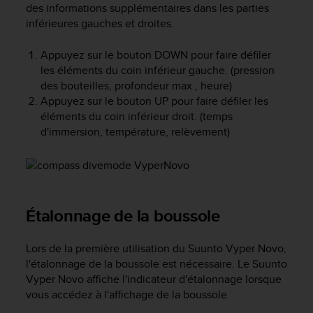
des informations supplémentaires dans les parties
f
inférieures gauches et droites.
o
r
m
Appuyez sur le bouton
DOWN
pour faire défiler
i
les éléments du coin inférieur gauche. (pression
t
des bouteilles, profondeur max., heure)
é
Appuyez sur le bouton
UP
pour faire défiler les
a
éléments du coin inférieur droit. (temps
u
d'immersion, température, relèvement)
x
d
i
r
e
c
Étalonnage de la boussole
t
i
v
Lors de la première utilisation du
Suunto Vyper Novo
,
e
l'étalonnage de la boussole est nécessaire. Le
Suunto
s
Vyper Novo
affiche l'indicateur d'étalonnage lorsque
d
vous accédez à l'affichage de la boussole.
'