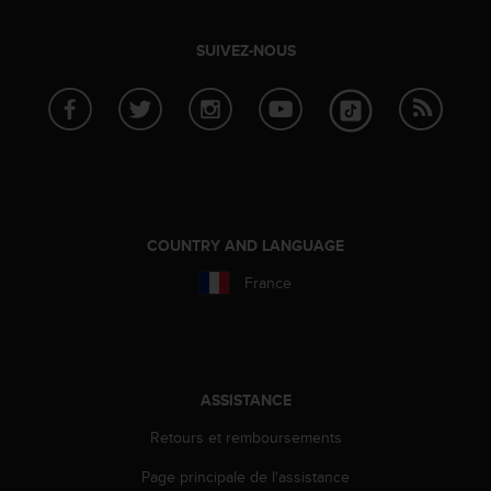
u
x
SUIVEZ-NOUS
É
t
a
t
s
-
U
n
i
COUNTRY AND LANGUAGE
s
a
France
u
+
1
8
5
ASSISTANCE
5
2
Retours et remboursements
5
8
Page principale de l'assistance