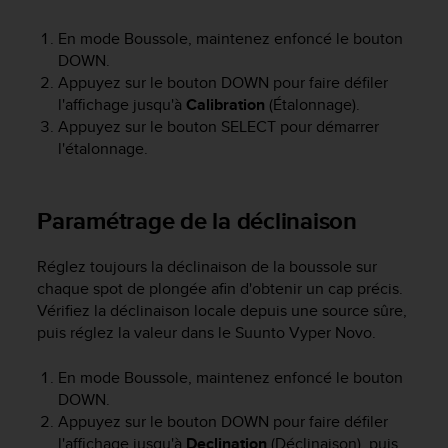
e
En mode Boussole, maintenez enfoncé le bouton
b
(
DOWN
.
W
Appuyez sur le bouton
DOWN
pour faire défiler
e
l'affichage jusqu'à
Calibration
(Étalonnage).
b
Appuyez sur le bouton
SELECT
pour démarrer
C
l'étalonnage.
o
n
t
Paramétrage de la déclinaison
e
n
t
Réglez toujours la déclinaison de la boussole sur
A
chaque spot de plongée afin d'obtenir un cap précis.
c
Vérifiez la déclinaison locale depuis une source sûre,
c
puis réglez la valeur dans le
Suunto Vyper Novo
.
e
s
En mode Boussole, maintenez enfoncé le bouton
s
i
DOWN
.
b
Appuyez sur le bouton
DOWN
pour faire défiler
i
l'affichage jusqu'à
Declination
(Déclinaison), puis