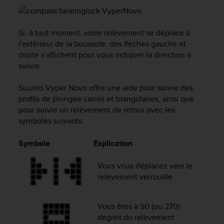
'
a
c
Si, à tout moment, votre relèvement se déplace à
c
e
l'extérieur de la boussole, des flèches gauche et
s
droite s'affichent pour vous indiquer la direction à
s
suivre.
i
b
Suunto Vyper Novo
offre une aide pour suivre des
i
profils de plongée carrés et triangulaires, ainsi que
l
pour suivre un relèvement de retour avec les
i
symboles suivants.
t
é
Symbole
Explication
.
A
d
Vous vous déplacez vers le
r
relèvement verrouillé.
e
s
s
Vous êtes à 90 (ou 270)
e
degrés du relèvement
z