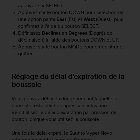
l
appuyez sur
SELECT
.
i
Appuyez sur le bouton
DOWN
pour sélectionner
t
une option parmi
East
(Est) et
West
(Ouest), puis
y
confirmez à l'aide du bouton
SELECT
.
G
Définissez
Declination Degrees
(Degrés de
u
déclinaison) à l'aide des boutons
DOWN
et
UP
.
i
Appuyer sur le bouton
MODE
pour enregistrer et
d
e
quitter.
l
i
n
Réglage du délai d'expiration de la
e
boussole
s
,
W
Vous pouvez définir la durée pendant laquelle la
C
boussole reste affichée après son activation.
A
Réinitialisez le délai d'expiration par pression de
G
bouton lorsque vous utilisez la boussole.
)
2
Une fois le délai expiré, le
Suunto Vyper Novo
.
retourne en mode Heure ou Plongée.