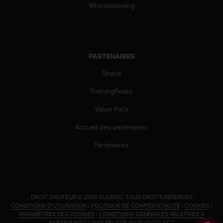
s
Whistleblowing
p
o
u
r
a
PARTENAIRES
c
c
Strava
é
TrainingPeaks
d
e
Value Pack
r
a
Accueil des partenaires
u
x
Partenaires
i
n
f
o
r
.
DROIT D'AUTEUR © 2026 SUUNTO.
TOUS DROITS RÉSERVÉS.
m
CONDITIONS D’UTILISATION
|
POLITIQUE DE CONFIDENTIALITÉ
|
COOKIES
|
a
PARAMÈTRES DES COOKIES
|
CONDITIONS GÉNÉRALES RELATIVES À
t
#YESSUUNTO
|
AVIS RELATIF AU EU DATA ACT