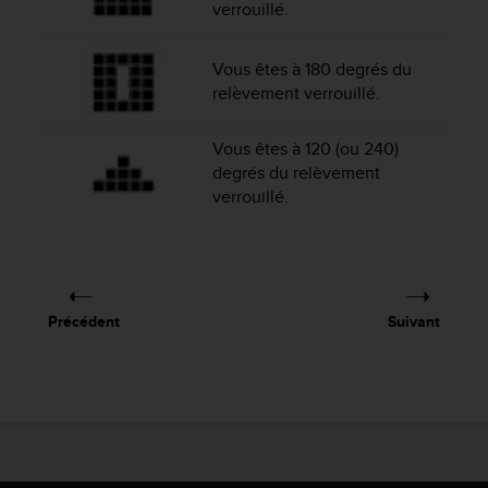
verrouillé.
-
v
o
Vous êtes à 180 degrés du
u
relèvement verrouillé.
s
a
Vous êtes à 120 (ou 240)
u
degrés du relèvement
S
e
verrouillé.
r
v
i
c
e
Précédent
Suivant
c
l
i
e
n
t
s
a