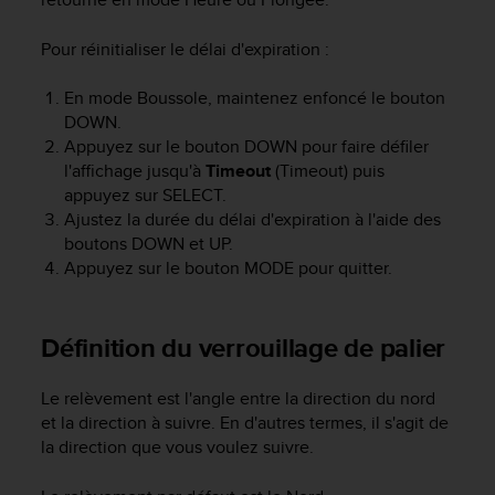
0
a
i
Pour réinitialiser le délai d'expiration :
n
s
En mode Boussole, maintenez enfoncé le bouton
i
DOWN
.
q
Appuyez sur le bouton
DOWN
pour faire défiler
u
l'affichage jusqu'à
Timeout
(Timeout) puis
'
appuyez sur
SELECT
.
à
Ajustez la durée du délai d'expiration à l'aide des
a
boutons
DOWN
et
UP
.
s
s
Appuyez sur le bouton
MODE
pour quitter.
u
r
e
Définition du verrouillage de palier
r
s
Le relèvement est l'angle entre la direction du nord
a
c
et la direction à suivre. En d'autres termes, il s'agit de
o
la direction que vous voulez suivre.
n
f