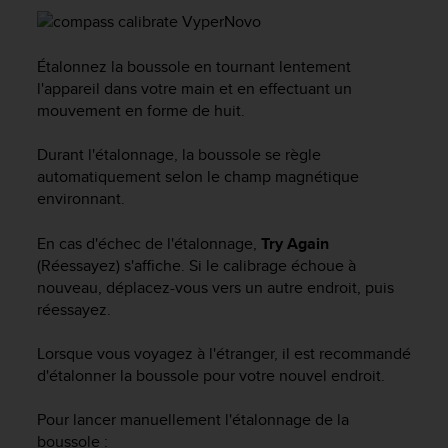
a
c
c
Étalonnez la boussole en tournant lentement
e
s
l'appareil dans votre main et en effectuant un
s
mouvement en forme de huit.
i
b
Durant l'étalonnage, la boussole se règle
i
automatiquement selon le champ magnétique
l
environnant.
i
t
En cas d'échec de l'étalonnage,
Try Again
é
(Réessayez) s'affiche. Si le calibrage échoue à
d
u
nouveau, déplacez-vous vers un autre endroit, puis
c
réessayez.
o
n
Lorsque vous voyagez à l'étranger, il est recommandé
t
d'étalonner la boussole pour votre nouvel endroit.
e
n
Pour lancer manuellement l'étalonnage de la
u
boussole :
W