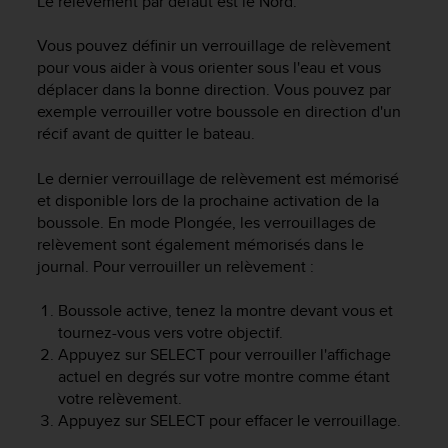
Le relèvement par défaut est le Nord.
o
r
Vous pouvez définir un verrouillage de relèvement
m
pour vous aider à vous orienter sous l'eau et vous
i
déplacer dans la bonne direction. Vous pouvez par
t
exemple verrouiller votre boussole en direction d'un
é
récif avant de quitter le bateau.
a
u
x
Le dernier verrouillage de relèvement est mémorisé
a
et disponible lors de la prochaine activation de la
u
boussole. En mode
Plongée
, les verrouillages de
t
relèvement sont également mémorisés dans le
r
journal. Pour verrouiller un relèvement :
e
s
Boussole active, tenez la montre devant vous et
n
tournez-vous vers votre objectif.
o
r
Appuyez sur
SELECT
pour verrouiller l'affichage
m
actuel en degrés sur votre montre comme étant
e
votre relèvement.
s
Appuyez sur
SELECT
pour effacer le verrouillage.
d