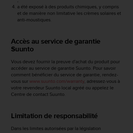
;
l
a été exposé à des produits chimiques, y compris
i
et de manière non limitative les crèmes solaires et
t
anti-moustiques.
y
G
u
i
Accès au service de garantie
d
Suunto
e
l
Vous devez fournir la preuve d'achat du produit pour
i
accéder au service de garantie Suunto. Pour savoir
n
e
comment bénéficier du service de garantie, rendez-
s
vous sur
www.suunto.com/warranty
, adressez-vous à
,
votre revendeur Suunto local agréé ou appelez le
W
Centre de contact Suunto.
C
A
G
Limitation de responsabilité
)
2
.
Dans les limites autorisées par la législation