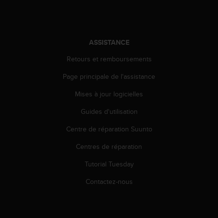
'
a
c
c
e
ASSISTANCE
s
Retours et remboursements
s
i
Page principale de l'assistance
b
i
Mises à jour logicielles
l
i
Guides d'utilisation
t
Centre de réparation Suunto
é
.
Centres de réparation
A
d
Tutorial Tuesday
r
e
Contactez-nous
s
s
e
z