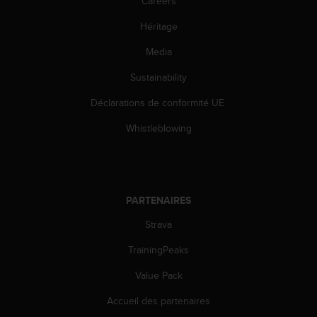
Careers
u
x
Héritage
É
t
Media
a
Sustainability
t
s
Déclarations de conformité UE
-
U
Whistleblowing
n
i
s
a
u
PARTENAIRES
+
1
Strava
8
5
TrainingPeaks
5
Value Pack
2
5
Accueil des partenaires
8