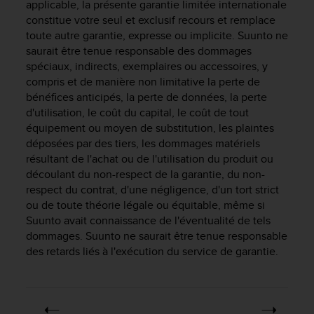
0
applicable, la présente garantie limitée internationale
a
constitue votre seul et exclusif recours et remplace
i
toute autre garantie, expresse ou implicite. Suunto ne
n
saurait être tenue responsable des dommages
s
spéciaux, indirects, exemplaires ou accessoires, y
i
compris et de manière non limitative la perte de
q
bénéfices anticipés, la perte de données, la perte
u
d'utilisation, le coût du capital, le coût de tout
'
à
équipement ou moyen de substitution, les plaintes
a
déposées par des tiers, les dommages matériels
s
résultant de l'achat ou de l'utilisation du produit ou
s
découlant du non-respect de la garantie, du non-
u
respect du contrat, d'une négligence, d'un tort strict
r
ou de toute théorie légale ou équitable, même si
e
Suunto avait connaissance de l'éventualité de tels
r
dommages. Suunto ne saurait être tenue responsable
s
des retards liés à l'exécution du service de garantie.
a
c
o
n
f