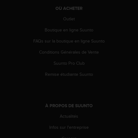
-
OÙ ACHETER
v
o
Outlet
u
Boutique en ligne Suunto
s
a
FAQs sur la boutique en ligne Suunto
u
S
Conditions Générales de Vente
e
r
Suunto Pro Club
v
i
Remise étudiante Suunto
c
e
c
l
i
À PROPOS DE SUUNTO
e
Actualités
n
t
Infos sur l'entreprise
s
a