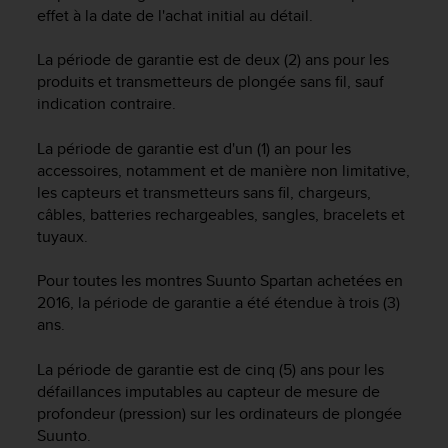
f
effet à la date de l'achat initial au détail.
o
r
La période de garantie est de deux (2) ans pour les
m
produits et transmetteurs de plongée sans fil, sauf
i
indication contraire.
t
é
La période de garantie est d'un (1) an pour les
a
accessoires, notamment et de manière non limitative,
u
les capteurs et transmetteurs sans fil, chargeurs,
x
câbles, batteries rechargeables, sangles, bracelets et
d
i
tuyaux.
r
e
Pour toutes les montres Suunto Spartan achetées en
c
2016, la période de garantie a été étendue à trois (3)
t
ans.
i
v
La période de garantie est de cinq (5) ans pour les
e
défaillances imputables au capteur de mesure de
s
profondeur (pression) sur les ordinateurs de plongée
d
'
Suunto.