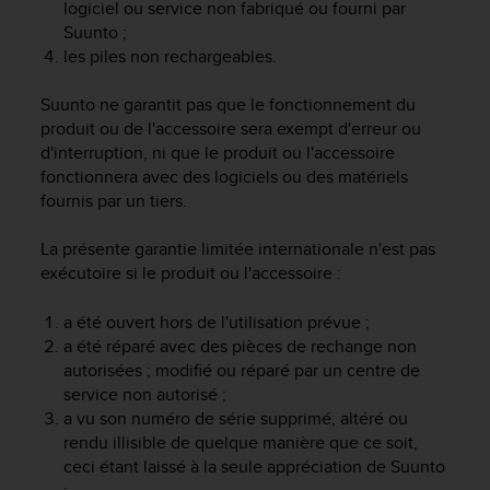
logiciel ou service non fabriqué ou fourni par
e
Suunto ;
b
les piles non rechargeables.
(
W
Suunto ne garantit pas que le fonctionnement du
e
produit ou de l'accessoire sera exempt d'erreur ou
b
C
d'interruption, ni que le produit ou l'accessoire
o
fonctionnera avec des logiciels ou des matériels
n
fournis par un tiers.
t
e
La présente garantie limitée internationale n'est pas
n
exécutoire si le produit ou l'accessoire :
t
A
a été ouvert hors de l'utilisation prévue ;
c
a été réparé avec des pièces de rechange non
c
autorisées ; modifié ou réparé par un centre de
e
s
service non autorisé ;
s
a vu son numéro de série supprimé, altéré ou
i
rendu illisible de quelque manière que ce soit,
b
ceci étant laissé à la seule appréciation de Suunto
i