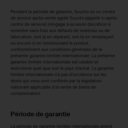
e
s
Pendant la période de garantie, Suunto ou un centre
i
de service après-vente agréé Suunto (appelé ci-après
t
e
centre de service) s'engage à sa seule discrétion à
W
remédier sans frais aux défauts de matériau ou de
e
fabrication, soit a) en réparant, soit b) en remplaçant
b
ou encore c) en remboursant le produit,
a
conformément aux conditions générales de la
u
présente garantie limitée internationale. La présente
n
garantie limitée internationale est valable et
i
exécutoire quel que soit le pays d'achat. La garantie
v
limitée internationale n'a pas d'incidence sur les
e
droits qui vous sont conférés par la législation
a
u
nationale applicable à la vente de biens de
A
consommation.
A
d
e
Période de garantie
c
o
La période de garantie limitée internationale prend
n