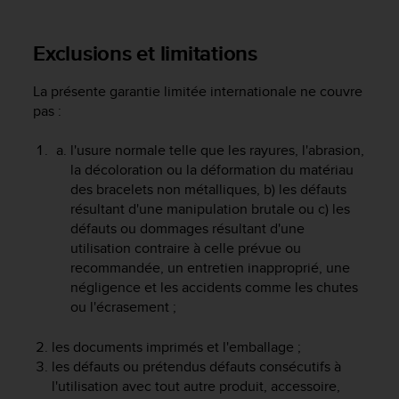
a
c
c
Exclusions et limitations
e
s
La présente garantie limitée internationale ne couvre
s
pas :
i
b
i
l'usure normale telle que les rayures, l'abrasion,
l
la décoloration ou la déformation du matériau
i
des bracelets non métalliques, b) les défauts
t
résultant d'une manipulation brutale ou c) les
é
défauts ou dommages résultant d'une
d
utilisation contraire à celle prévue ou
u
recommandée, un entretien inapproprié, une
c
négligence et les accidents comme les chutes
o
ou l'écrasement ;
n
t
e
les documents imprimés et l'emballage ;
n
les défauts ou prétendus défauts consécutifs à
u
l'utilisation avec tout autre produit, accessoire,
W