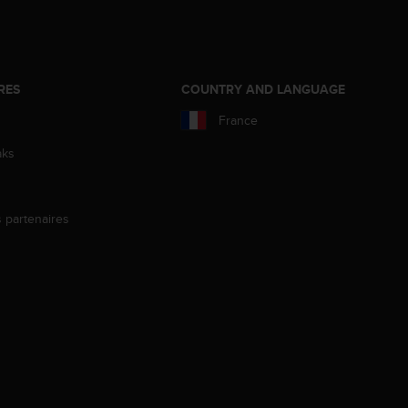
RES
COUNTRY AND LANGUAGE
France
aks
s partenaires
s