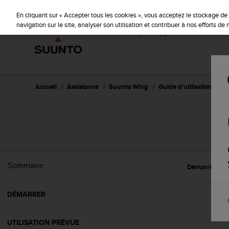
S
u
En cliquant sur « Accepter tous les cookies », vous acceptez le stockage de 
u
navigation sur le site, analyser son utilisation et contribuer à nos efforts d
n
t
o
s
'
e
Accueil
Assistance
Suunto Wing
Guide d'utilisation
n
g
a
g
e
à
a
Sommaire
Démarrer
C
m
e
n
DÉMARRER
e
r
c
UTILISATION PRÉVUE