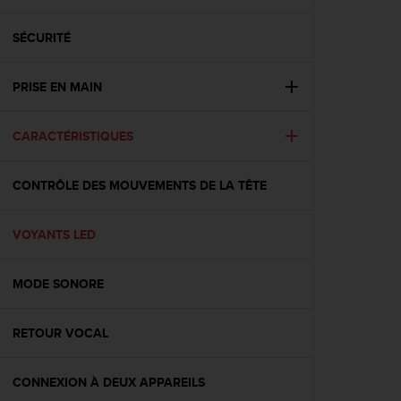
e
s
i
SÉCURITÉ
t
e
PRISE EN MAIN
W
e
b
CARACTÉRISTIQUES
a
u
n
CONTRÔLE DES MOUVEMENTS DE LA TÊTE
i
v
e
VOYANTS LED
a
u
MODE SONORE
A
A
d
RETOUR VOCAL
e
c
o
CONNEXION À DEUX APPAREILS
n