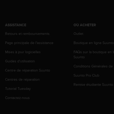
a
c
c
e
s
ASSISTANCE
OÙ ACHETER
s
i
Retours et remboursements
Outlet
b
i
Page principale de l'assistance
Boutique en ligne Suunto
l
Mises à jour logicielles
FAQs sur la boutique en l
i
Suunto
t
Guides d'utilisation
é
Conditions Générales de
d
Centre de réparation Suunto
u
Suunto Pro Club
c
Centres de réparation
o
Remise étudiante Suunto
n
Tutorial Tuesday
t
Contactez-nous
e
n
u
W