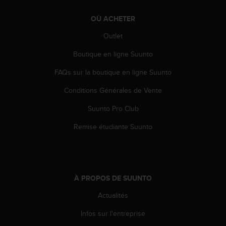
e
b
OÙ ACHETER
(
Outlet
W
e
Boutique en ligne Suunto
b
C
FAQs sur la boutique en ligne Suunto
o
n
Conditions Générales de Vente
t
Suunto Pro Club
e
n
Remise étudiante Suunto
t
A
c
c
e
À PROPOS DE SUUNTO
s
s
Actualités
i
b
Infos sur l'entreprise
i