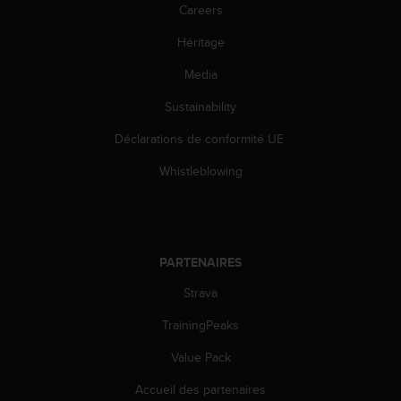
l
Careers
i
Héritage
t
y
Media
G
u
Sustainability
i
d
Déclarations de conformité UE
e
l
Whistleblowing
i
n
e
s
,
PARTENAIRES
W
Strava
C
A
TrainingPeaks
G
)
Value Pack
2
.
Accueil des partenaires