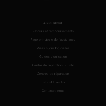
a
c
c
e
s
ASSISTANCE
s
i
Retours et remboursements
b
i
Page principale de l'assistance
l
Mises à jour logicielles
i
t
Guides d'utilisation
é
d
Centre de réparation Suunto
u
c
Centres de réparation
o
n
Tutorial Tuesday
t
Contactez-nous
e
n
u
W