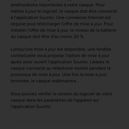
e
améliorations importantes à votre casque. Pour
s
mettre à jour le logiciel, le casque doit être connecté
i
à l'application Suunto. Une connexion Internet est
t
requise pour télécharger l'offre de mise à jour. Pour
e
W
installer l'offre de mise à jour, le niveau de la batterie
e
du casque doit être d'au moins 20 %.
b
a
Lorsqu'une mise à jour est disponible, une fenêtre
u
contextuelle vous propose l'option de mise à jour
n
après avoir ouvert l'application Suunto. Laissez le
i
casque connecté au téléphone mobile pendant le
v
processus de mise à jour. Une fois la mise à jour
e
terminée, le casque redémarrera.
a
u
A
Vous pouvez vérifier la version du logiciel de votre
A
casque dans les paramètres de l'appareil sur
d
l'application Suunto.
e
c
o
n