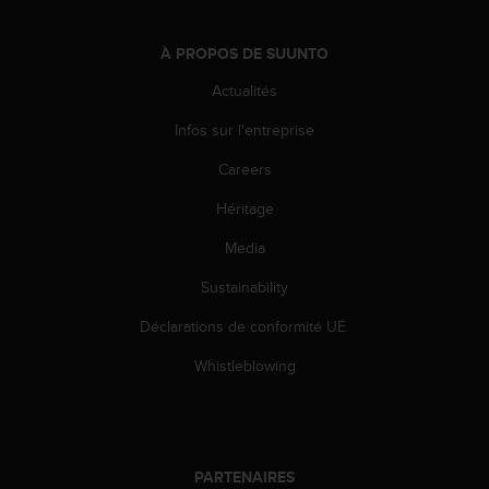
o
r
À PROPOS DE SUUNTO
m
i
Actualités
t
é
Infos sur l'entreprise
a
u
Careers
x
Héritage
a
u
Media
t
r
Sustainability
e
s
Déclarations de conformité UE
n
o
Whistleblowing
r
m
e
s
d
PARTENAIRES