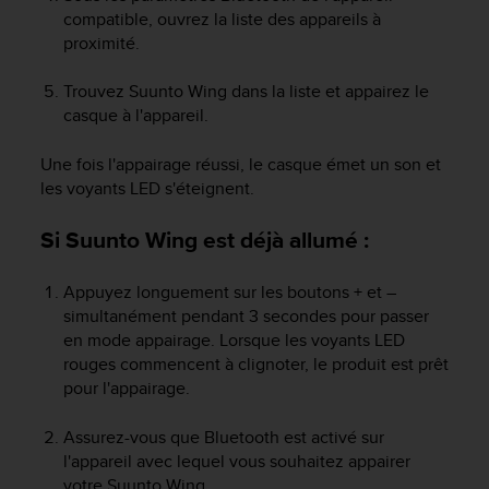
f
compatible, ouvrez la liste des appareils à
o
proximité.
r
m
Trouvez
Suunto Wing
dans la liste et appairez le
i
casque à l'appareil.
t
é
Une fois l'appairage réussi, le casque émet un son et
a
les voyants LED s'éteignent.
u
x
d
Si
Suunto Wing
est déjà allumé :
i
r
Appuyez longuement sur les boutons
+
et
–
e
simultanément pendant 3 secondes pour passer
c
en mode appairage. Lorsque les voyants LED
t
rouges commencent à clignoter, le produit est prêt
i
v
pour l'appairage.
e
s
Assurez-vous que Bluetooth est activé sur
d
l'appareil avec lequel vous souhaitez appairer
'
votre
Suunto Wing
.