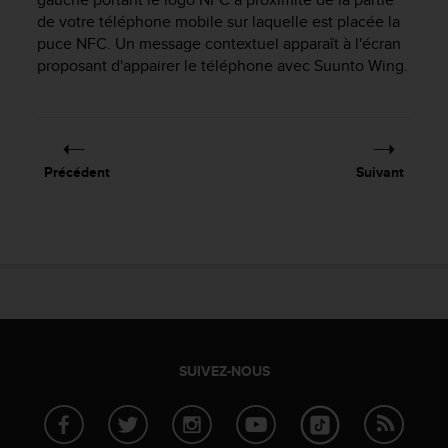
e
de votre téléphone mobile sur laquelle est placée la
b
puce NFC. Un message contextuel apparaît à l'écran
(
proposant d'appairer le téléphone avec
Suunto Wing
.
W
e
b
C
o
Précédent
Suivant
n
t
e
n
t
A
c
c
e
s
SUIVEZ-NOUS
s
i
b
i