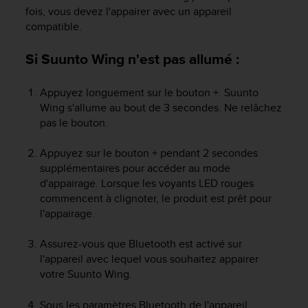
e
fois, vous devez l'appairer avec un appareil
s
compatible.
i
t
e
Si
Suunto Wing
n'est pas allumé :
W
e
Appuyez longuement sur le bouton
+
.
Suunto
b
Wing
s'allume au bout de 3 secondes. Ne relâchez
a
pas le bouton.
u
n
i
Appuyez sur le bouton
+
pendant 2 secondes
v
supplémentaires pour accéder au mode
e
d'appairage. Lorsque les voyants LED rouges
a
commencent à clignoter, le produit est prêt pour
u
l'appairage.
A
A
Assurez-vous que Bluetooth est activé sur
d
l'appareil avec lequel vous souhaitez appairer
e
votre
Suunto Wing
.
c
o
n
Sous les paramètres Bluetooth de l'appareil