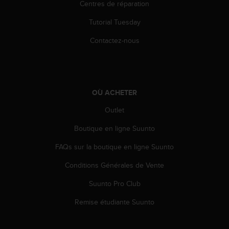
0
Centres de réparation
a
i
Tutorial Tuesday
n
Contactez-nous
s
i
q
u
'
à
OÙ ACHETER
a
Outlet
s
s
Boutique en ligne Suunto
u
r
FAQs sur la boutique en ligne Suunto
e
r
Conditions Générales de Vente
s
Suunto Pro Club
a
c
Remise étudiante Suunto
o
n
f