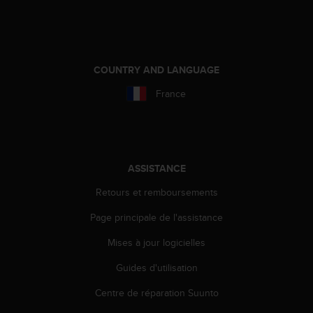
l
i
t
y
G
COUNTRY AND LANGUAGE
u
i
France
d
e
l
i
n
ASSISTANCE
e
s
Retours et remboursements
,
W
Page principale de l'assistance
C
Mises à jour logicielles
A
G
Guides d'utilisation
)
2
Centre de réparation Suunto
.