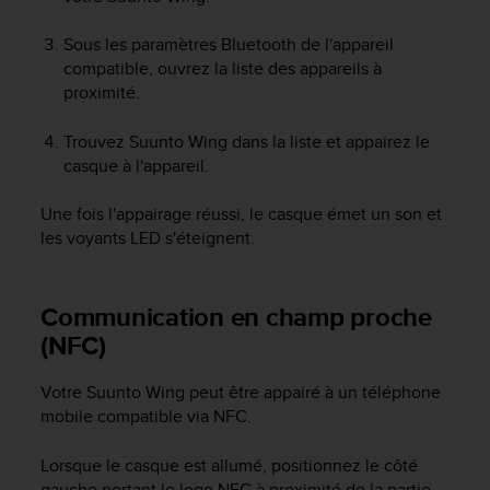
a
c
Sous les paramètres Bluetooth de l'appareil
c
compatible, ouvrez la liste des appareils à
e
proximité.
s
s
i
Trouvez
Suunto Wing
dans la liste et appairez le
b
casque à l'appareil.
i
l
Une fois l'appairage réussi, le casque émet un son et
i
les voyants LED s'éteignent.
t
é
d
Communication en champ proche
u
c
(NFC)
o
n
Votre
Suunto Wing
peut être appairé à un téléphone
t
mobile compatible via NFC.
e
n
Lorsque le casque est allumé, positionnez le côté
u
W
gauche portant le logo NFC à proximité de la partie