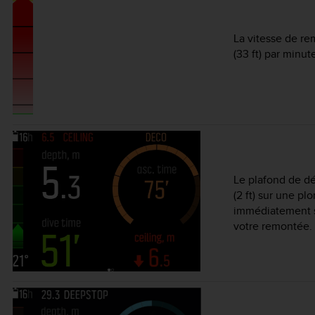
La vitesse de re
(33 ft) par minu
Le plafond de d
(2 ft) sur une 
immédiatement s
votre remontée.