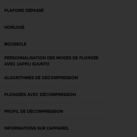
f
o
PLAFOND DÉPASSÉ
r
m
HORLOGE
i
t
é
BOUSSOLE
a
u
PERSONNALISATION DES MODES DE PLONGÉE
x
AVEC L'APPLI SUUNTO
d
i
r
ALGORITHMES DE DÉCOMPRESSION
e
c
PLONGÉES AVEC DÉCOMPRESSION
t
i
v
PROFIL DE DÉCOMPRESSION
e
s
d
INFORMATIONS SUR L'APPAREIL
'