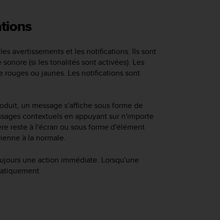
ations
s avertissements et les notifications. Ils sont
onore (si les tonalités sont activées). Les
 rouges ou jaunes. Les notifications sont
roduit, un message s'affiche sous forme de
sages contextuels en appuyant sur n'importe
ère reste à l'écran ou sous forme d'élément
vienne à la normale.
oujours une action immédiate. Lorsqu'une
omatiquement.