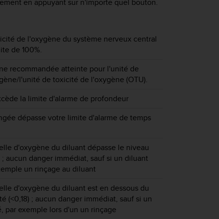
ssement en appuyant sur n'importe quel bouton.
icité de l'oxygène du système nerveux central
mite de 100%.
nne recommandée atteinte pour l'unité de
ygène/l'unité de toxicité de l'oxygène (OTU).
cède la limite d'alarme de profondeur
ngée dépasse votre limite d'alarme de temps
ielle d'oxygène du diluant dépasse le niveau
) ; aucun danger immédiat, sauf si un diluant
exemple un rinçage au diluant
ielle d'oxygène du diluant est en dessous du
té (<0,18) ; aucun danger immédiat, sauf si un
sé, par exemple lors d'un un rinçage