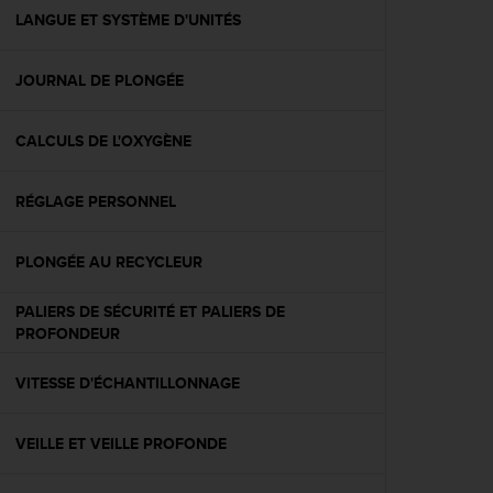
e
LANGUE ET SYSTÈME D'UNITÉS
b
(
JOURNAL DE PLONGÉE
W
e
b
CALCULS DE L'OXYGÈNE
C
o
n
RÉGLAGE PERSONNEL
t
e
n
PLONGÉE AU RECYCLEUR
t
A
PALIERS DE SÉCURITÉ ET PALIERS DE
c
PROFONDEUR
c
e
VITESSE D'ÉCHANTILLONNAGE
s
s
i
VEILLE ET VEILLE PROFONDE
b
i