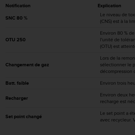
Notification
Explication
Le niveau de tox
SNC 80 %
(CNS) est à la li
Environ 80 % de
OTU 250
l'unité de toléra
(OTU) est atteint
Lors de la remon
Changement de gaz
sélectionner le 
décompression 
Batt. faible
Environ trois he
Environ deux heu
Recharger
recharge est néc
Le set point a é
Set point changé
avec recycleur. 