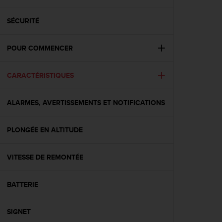
e
s
i
SÉCURITÉ
t
e
POUR COMMENCER
W
e
b
CARACTÉRISTIQUES
a
u
n
ALARMES, AVERTISSEMENTS ET NOTIFICATIONS
i
v
e
PLONGÉE EN ALTITUDE
a
u
VITESSE DE REMONTÉE
A
A
d
BATTERIE
e
c
o
SIGNET
n