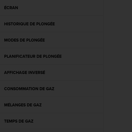
a
c
ÉCRAN
c
e
HISTORIQUE DE PLONGÉE
s
s
i
MODES DE PLONGÉE
b
i
l
PLANIFICATEUR DE PLONGÉE
i
t
é
AFFICHAGE INVERSÉ
d
u
CONSOMMATION DE GAZ
c
o
n
MÉLANGES DE GAZ
t
e
n
TEMPS DE GAZ
u
W