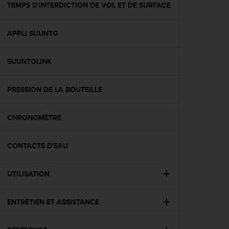
l
TEMPS D'INTERDICTION DE VOL ET DE SURFACE
i
t
APPLI SUUNTO
y
G
u
SUUNTOLINK
i
d
e
PRESSION DE LA BOUTEILLE
l
i
n
CHRONOMÈTRE
e
s
CONTACTS D'EAU
,
W
C
UTILISATION
A
G
)
ENTRETIEN ET ASSISTANCE
2
.