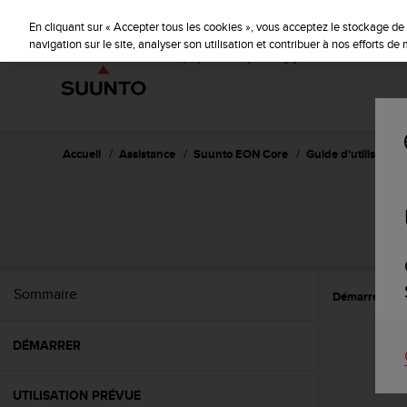
S
u
En cliquant sur « Accepter tous les cookies », vous acceptez le stockage de 
u
navigation sur le site, analyser son utilisation et contribuer à nos efforts d
n
t
o
s
'
e
Accueil
Assistance
Suunto EON Core
Guide d'utilisation 
n
g
a
g
e
à
a
Sommaire
Démarrer
C
m
e
n
DÉMARRER
e
r
c
UTILISATION PRÉVUE