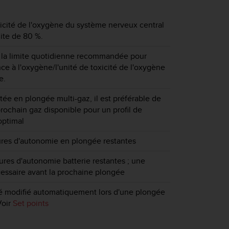
icité de l'oxygène du système nerveux central
mite de 80 %.
 la limite quotidienne recommandée pour
nce à l'oxygène/l'unité de toxicité de l'oxygène
e.
tée en plongée multi-gaz, il est préférable de
prochain gaz disponible pour un profil de
optimal
ures d'autonomie en plongée restantes
res d'autonomie batterie restantes ; une
essaire avant la prochaine plongée
té modifié automatiquement lors d'une plongée
Voir
Set points