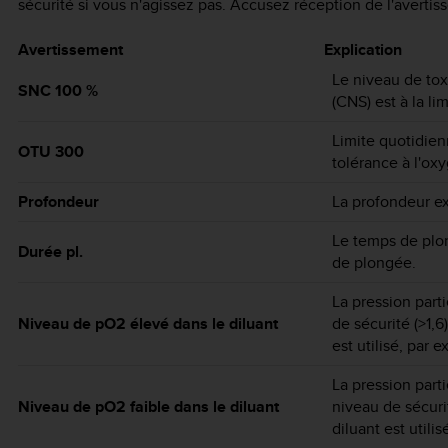
sécurité si vous n'agissez pas. Accusez réception de l'averti
Avertissement
Explication
Le niveau de tox
SNC 100 %
(CNS) est à la li
Limite quotidie
OTU 300
tolérance à l'ox
Profondeur
La profondeur ex
Le temps de plo
Durée pl.
de plongée.
La pression part
Niveau de pO2 élevé dans le diluant
de sécurité (>1,6
est utilisé, par 
La pression part
Niveau de pO2 faible dans le diluant
niveau de sécuri
diluant est utili