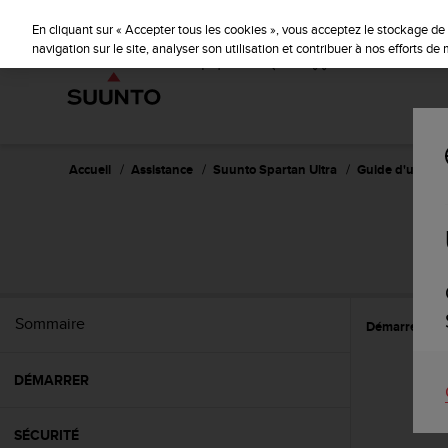
S
u
En cliquant sur « Accepter tous les cookies », vous acceptez le stockage de 
u
navigation sur le site, analyser son utilisation et contribuer à nos efforts d
n
t
o
s
'
e
Accueil
Assistance
Suunto Spartan Ultra
Guide d'utilisat
n
g
a
S
g
e
à
a
Sommaire
Démarrer
C
m
e
n
DÉMARRER
e
r
c
SÉCURITÉ