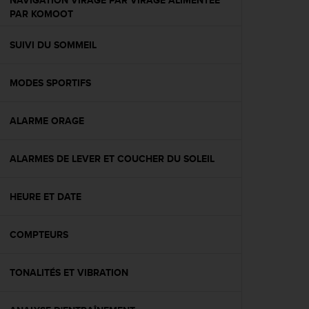
NAVIGATION VIRAGE PAR VIRAGE ALIMENTÉE
l
PAR KOMOOT
i
t
SUIVI DU SOMMEIL
y
G
u
MODES SPORTIFS
i
d
e
ALARME ORAGE
l
i
n
ALARMES DE LEVER ET COUCHER DU SOLEIL
e
s
HEURE ET DATE
,
W
C
COMPTEURS
A
G
)
TONALITÉS ET VIBRATION
2
.