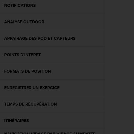
e
NOTIFICATIONS
b
(
ANALYSE OUTDOOR
W
e
b
APPAIRAGE DES POD ET CAPTEURS
C
o
n
POINTS D'INTÉRÊT
t
e
n
FORMATS DE POSITION
t
A
ENREGISTRER UN EXERCICE
c
c
e
TEMPS DE RÉCUPÉRATION
s
s
i
ITINÉRAIRES
b
i