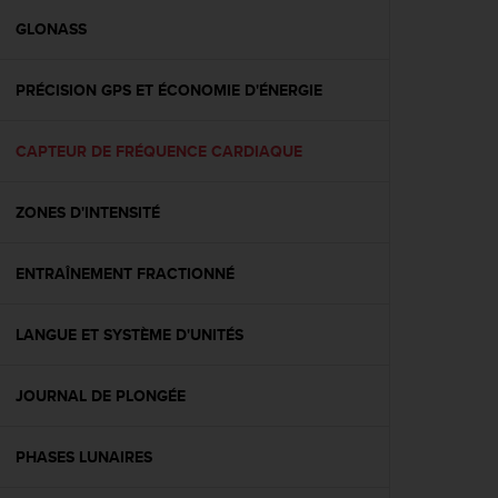
a
c
GLONASS
c
e
PRÉCISION GPS ET ÉCONOMIE D'ÉNERGIE
s
s
i
CAPTEUR DE FRÉQUENCE CARDIAQUE
b
i
l
ZONES D'INTENSITÉ
i
t
é
ENTRAÎNEMENT FRACTIONNÉ
d
u
LANGUE ET SYSTÈME D'UNITÉS
c
o
n
JOURNAL DE PLONGÉE
t
e
n
PHASES LUNAIRES
u
W