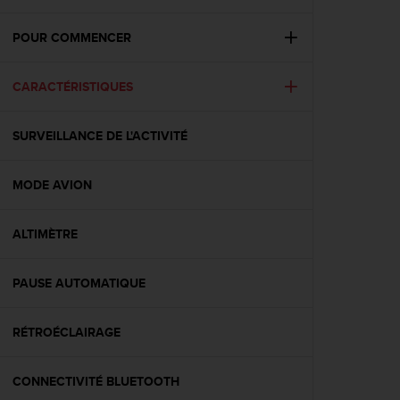
e
s
i
POUR COMMENCER
t
e
CARACTÉRISTIQUES
W
e
b
SURVEILLANCE DE L'ACTIVITÉ
a
u
n
MODE AVION
i
v
e
ALTIMÈTRE
a
u
PAUSE AUTOMATIQUE
A
A
d
RÉTROÉCLAIRAGE
e
c
o
CONNECTIVITÉ BLUETOOTH
n