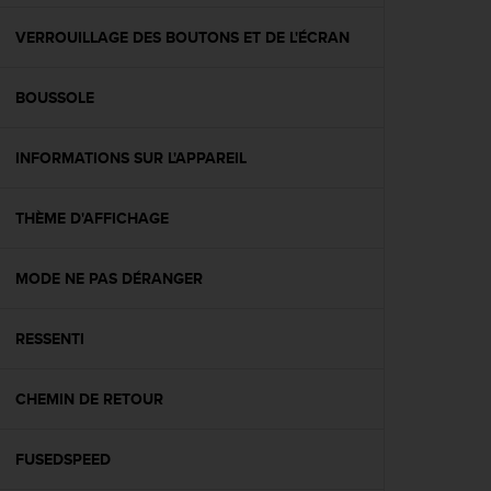
f
o
VERROUILLAGE DES BOUTONS ET DE L'ÉCRAN
r
m
BOUSSOLE
i
t
é
INFORMATIONS SUR L'APPAREIL
a
u
x
THÈME D'AFFICHAGE
d
i
r
MODE NE PAS DÉRANGER
e
c
RESSENTI
t
i
v
CHEMIN DE RETOUR
e
s
d
FUSEDSPEED
'