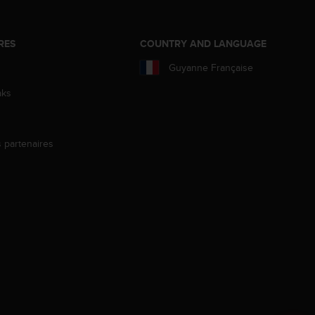
RES
COUNTRY AND LANGUAGE
Guyanne Française
aks
s partenaires
s