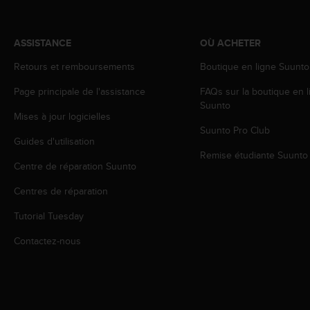
o
r
m
ASSISTANCE
OÙ ACHETER
i
t
Retours et remboursements
Boutique en ligne Suunto
é
Page principale de l'assistance
FAQs sur la boutique en l
a
Suunto
u
Mises à jour logicielles
x
Suunto Pro Club
a
Guides d'utilisation
u
Remise étudiante Suunto
t
Centre de réparation Suunto
r
e
Centres de réparation
s
Tutorial Tuesday
n
o
Contactez-nous
r
m
e
s
d