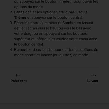
ou appuyez sur le bouton inférieur pour ouvrir les
f
options du mode.
o
Faites défiler les options vers le bas jusqu'à
r
Thème
et appuyez sur le bouton central.
m
Basculez entre Lumineux et Sombre en faisant
i
t
défiler l'écran vers le haut ou vers le bas avec
é
votre doigt ou en appuyant sur les boutons
a
supérieur et inférieur, et validez votre choix avec
u
le bouton central.
x
Remontez dans la liste pour quitter les options du
d
mode sportif et lancez (ou quittez) ce mode.
i
r
e
c
t
Précédent
Suivant
i
v
e
s
d
'