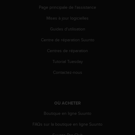
e
Page principale de l'assistance
b
(
Mises à jour logicielles
W
Guides d'utilisation
e
b
Centre de réparation Suunto
C
o
Centres de réparation
n
t
Tutorial Tuesday
e
n
Contactez-nous
t
A
c
c
e
OÙ ACHETER
s
Boutique en ligne Suunto
s
i
FAQs sur la boutique en ligne Suunto
b
i
Suunto Pro Club