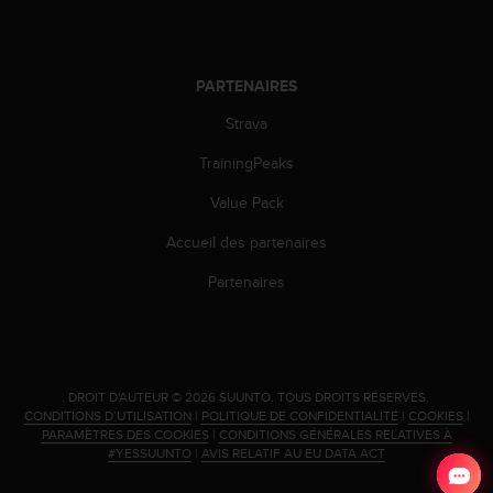
0
a
i
n
PARTENAIRES
s
i
Strava
q
u
TrainingPeaks
'
à
Value Pack
a
Accueil des partenaires
s
s
Partenaires
u
r
e
r
s
a
.
DROIT D'AUTEUR © 2026 SUUNTO.
TOUS DROITS RÉSERVÉS.
CONDITIONS D’UTILISATION
|
POLITIQUE DE CONFIDENTIALITÉ
|
COOKIES
|
c
PARAMÈTRES DES COOKIES
|
CONDITIONS GÉNÉRALES RELATIVES À
o
#YESSUUNTO
|
AVIS RELATIF AU EU DATA ACT
n
f