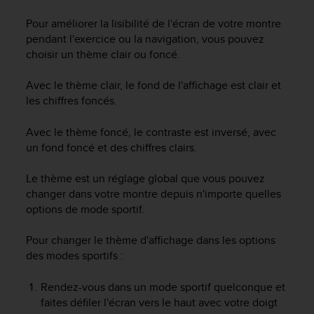
e
s
Pour améliorer la lisibilité de l'écran de votre montre
i
pendant l'exercice ou la navigation, vous pouvez
t
choisir un thème clair ou foncé.
e
W
Avec le thème clair, le fond de l'affichage est clair et
e
b
les chiffres foncés.
a
u
Avec le thème foncé, le contraste est inversé, avec
n
un fond foncé et des chiffres clairs.
i
v
Le thème est un réglage global que vous pouvez
e
changer dans votre montre depuis n'importe quelles
a
options de mode sportif.
u
A
A
Pour changer le thème d'affichage dans les options
d
des modes sportifs :
e
c
Rendez-vous dans un mode sportif quelconque et
o
faites défiler l'écran vers le haut avec votre doigt
n