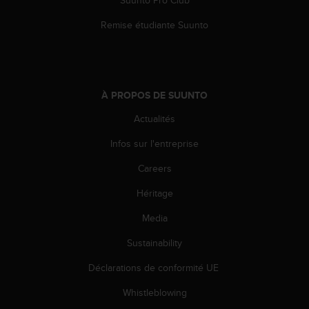
l
i
Remise étudiante Suunto
t
y
G
u
i
À PROPOS DE SUUNTO
d
e
Actualités
l
Infos sur l'entreprise
i
n
Careers
e
s
Héritage
,
W
Media
C
A
Sustainability
G
Déclarations de conformité UE
)
2
Whistleblowing
.