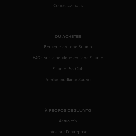
e
Contactez-nous
b
(
W
e
b
OÙ ACHETER
C
Boutique en ligne Suunto
o
n
FAQs sur la boutique en ligne Suunto
t
e
Suunto Pro Club
n
t
Remise étudiante Suunto
A
c
c
e
s
À PROPOS DE SUUNTO
s
i
Actualités
b
Infos sur l'entreprise
i