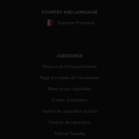
a
c
COUNTRY AND LANGUAGE
c
e
Guyanne Française
s
s
i
b
i
ASSISTANCE
l
i
Retours et remboursements
t
é
Page principale de l'assistance
d
u
Mises à jour logicielles
c
Guides d'utilisation
o
n
Centre de réparation Suunto
t
e
Centres de réparation
n
u
Tutorial Tuesday
W