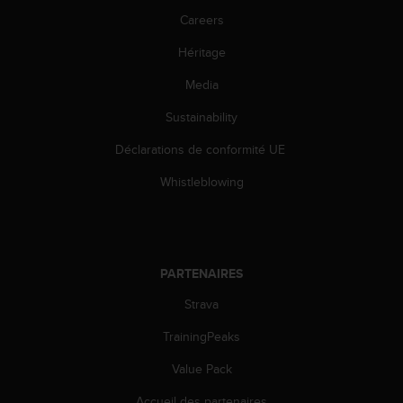
l
Careers
i
t
Héritage
y
G
Media
u
i
Sustainability
d
Déclarations de conformité UE
e
l
Whistleblowing
i
n
e
s
,
PARTENAIRES
W
C
Strava
A
G
TrainingPeaks
)
2
Value Pack
.
Accueil des partenaires