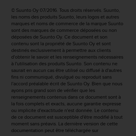
e
s
© Suunto Oy 07/2016. Tous droits réservés. Suunto,
i
les noms des produits Suunto, leurs logos et autres
t
marques et noms de commerce de la marque Suunto
e
sont des marques de commerce déposées ou non
W
déposées de Suunto Oy. Ce document et son
e
b
contenu sont la propriété de Suunto Oy et sont
a
destinés exclusivement à permettre aux clients
u
d'obtenir le savoir et les renseignements nécessaires
n
à l'utilisation des produits Suunto. Son contenu ne
i
saurait en aucun cas être utilisé ou diffusé à d'autres
v
fins ni communiqué, divulgué ou reproduit sans
e
l'accord préalable écrit de Suunto Oy. Bien que nous
a
ayons pris grand soin de vérifier que les
u
renseignements contenus dans ce document sont à
A
la fois complets et exacts, aucune garantie expresse
A
d
ou implicite d'exactitude n'est donnée. Le contenu
e
de ce document est susceptible d'être modifié à tout
c
moment sans préavis. La dernière version de cette
o
documentation peut être téléchargée sur
n