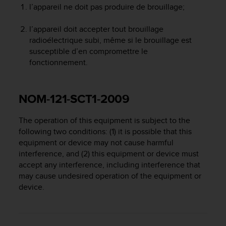
0
l’appareil ne doit pas produire de brouillage;
a
i
l’appareil doit accepter tout brouillage
n
radioélectrique subi, même si le brouillage est
s
susceptible d’en compromettre le
i
q
fonctionnement.
u
'
à
NOM-121-SCT1-2009
a
s
The operation of this equipment is subject to the
s
following two conditions: (1) it is possible that this
u
r
equipment or device may not cause harmful
e
interference, and (2) this equipment or device must
r
accept any interference, including interference that
s
may cause undesired operation of the equipment or
a
device.
c
o
n
f