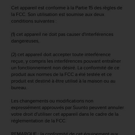
a
Cet appareil est conforme à la Partie 15 des règles de
c
c
la FCC. Son utilisation est soumise aux deux
e
conditions suivantes :
s
s
(1) cet appareil ne doit pas causer d'interférences
i
dangereuses,
b
i
(2) cet appareil doit accepter toute interférence
l
reçue, y compris les interférences pouvant entraîner
i
un fonctionnement non désiré. La conformité de ce
t
produit aux normes de la FCC a été testée et ce
é
d
produit est destiné à être utilisé à la maison ou au
u
bureau.
c
o
Les changements ou modifications non
n
expressément approuvés par Suunto peuvent annuler
t
votre droit d'utiliser cet appareil dans le cadre de la
e
réglementation de la FCC.
n
u
REMARQUE : la conformité de cet équipement aux
W