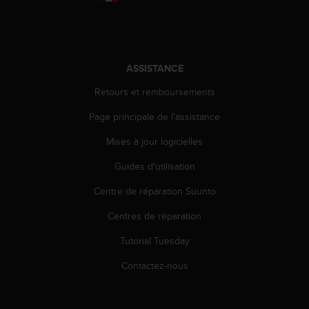
'
a
c
c
e
ASSISTANCE
s
s
Retours et remboursements
i
b
Page principale de l'assistance
i
l
Mises à jour logicielles
i
Guides d'utilisation
t
é
Centre de réparation Suunto
.
A
Centres de réparation
d
r
Tutorial Tuesday
e
s
Contactez-nous
s
e
z