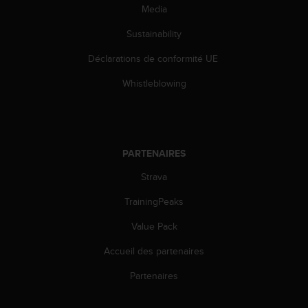
u
Media
x
É
Sustainability
t
Déclarations de conformité UE
a
t
Whistleblowing
s
-
U
n
i
PARTENAIRES
s
a
Strava
u
+
TrainingPeaks
1
8
Value Pack
5
Accueil des partenaires
5
2
Partenaires
5
8