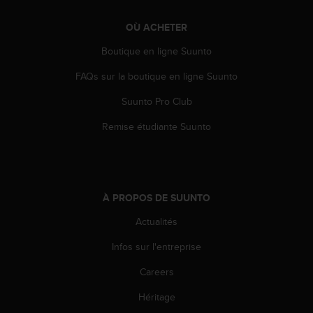
-
v
OÙ ACHETER
o
Boutique en ligne Suunto
u
s
FAQs sur la boutique en ligne Suunto
a
u
Suunto Pro Club
S
e
Remise étudiante Suunto
r
v
i
c
e
À PROPOS DE SUUNTO
c
l
Actualités
i
Infos sur l'entreprise
e
n
Careers
t
s
Héritage
a