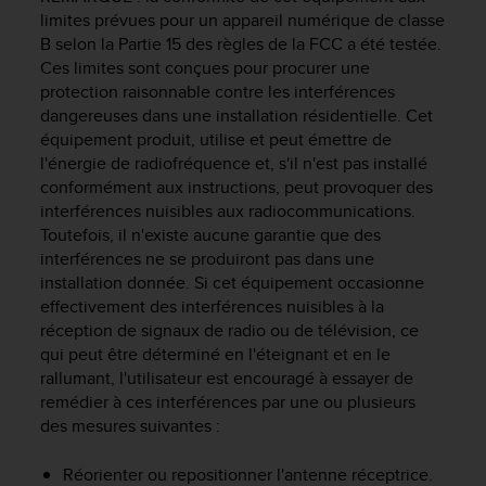
e
limites prévues pour un appareil numérique de classe
b
B selon la Partie 15 des règles de la FCC a été testée.
(
Ces limites sont conçues pour procurer une
W
protection raisonnable contre les interférences
e
dangereuses dans une installation résidentielle. Cet
b
équipement produit, utilise et peut émettre de
C
l'énergie de radiofréquence et, s'il n'est pas installé
o
conformément aux instructions, peut provoquer des
n
interférences nuisibles aux radiocommunications.
t
Toutefois, il n'existe aucune garantie que des
e
n
interférences ne se produiront pas dans une
t
installation donnée. Si cet équipement occasionne
A
effectivement des interférences nuisibles à la
c
réception de signaux de radio ou de télévision, ce
c
qui peut être déterminé en l'éteignant et en le
e
rallumant, l'utilisateur est encouragé à essayer de
s
remédier à ces interférences par une ou plusieurs
s
des mesures suivantes :
i
b
Réorienter ou repositionner l'antenne réceptrice.
i