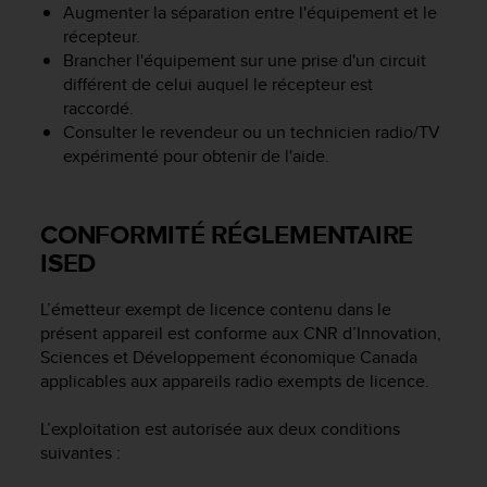
l
Augmenter la séparation entre l'équipement et le
i
récepteur.
t
Brancher l'équipement sur une prise d'un circuit
y
différent de celui auquel le récepteur est
G
raccordé.
u
Consulter le revendeur ou un technicien radio/TV
i
expérimenté pour obtenir de l'aide.
d
e
l
CONFORMITÉ RÉGLEMENTAIRE
i
n
ISED
e
s
L’émetteur exempt de licence contenu dans le
,
présent appareil est conforme aux CNR d’Innovation,
W
Sciences et Développement économique Canada
C
A
applicables aux appareils radio exempts de licence.
G
)
L’exploitation est autorisée aux deux conditions
2
suivantes :
.