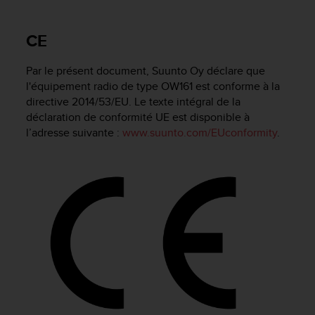
e
s
i
CE
t
e
Par le présent document, Suunto Oy déclare que
W
e
l'équipement radio de type OW161 est conforme à la
b
directive 2014/53/EU. Le texte intégral de la
a
déclaration de conformité UE est disponible à
u
l’adresse suivante :
www.suunto.com/EUconformity
.
n
i
v
e
a
u
A
A
d
e
c
o
n