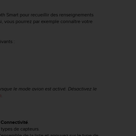
th Smart pour recueillir des renseignements
i, vous pourrez par exemple connaître votre
vants :
rsque le mode avion est activé. Désactivez le
n
.
z
Connectivité
.
s types de capteurs.
 l'ensemble de la liste et appuyez sur le type de