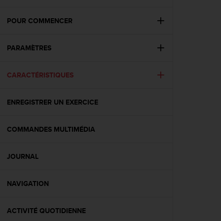
e
s
i
POUR COMMENCER
t
e
PARAMÈTRES
W
e
b
CARACTÉRISTIQUES
a
u
n
ENREGISTRER UN EXERCICE
i
v
e
COMMANDES MULTIMÉDIA
a
u
JOURNAL
A
A
d
NAVIGATION
e
c
o
ACTIVITÉ QUOTIDIENNE
n