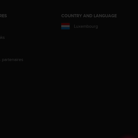
RES
COUNTRY AND LANGUAGE
Luxembourg
aks
s partenaires
s