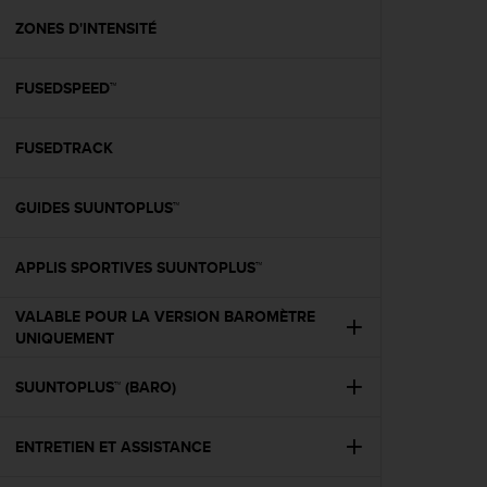
a
c
ZONES D'INTENSITÉ
c
e
FUSEDSPEED™
s
s
i
FUSEDTRACK
b
i
l
GUIDES SUUNTOPLUS™
i
t
é
APPLIS SPORTIVES SUUNTOPLUS™
d
u
VALABLE POUR LA VERSION BAROMÈTRE
c
UNIQUEMENT
o
n
SUUNTOPLUS™ (BARO)
t
e
n
ENTRETIEN ET ASSISTANCE
u
W