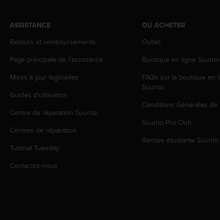
o
r
ASSISTANCE
OÙ ACHETER
m
i
Retours et remboursements
Outlet
t
é
Page principale de l'assistance
Boutique en ligne Suunto
a
u
Mises à jour logicielles
FAQs sur la boutique en l
x
Suunto
Guides d'utilisation
a
Conditions Générales de
u
Centre de réparation Suunto
t
Suunto Pro Club
r
Centres de réparation
e
Remise étudiante Suunto
s
Tutorial Tuesday
n
o
Contactez-nous
r
m
e
s
d