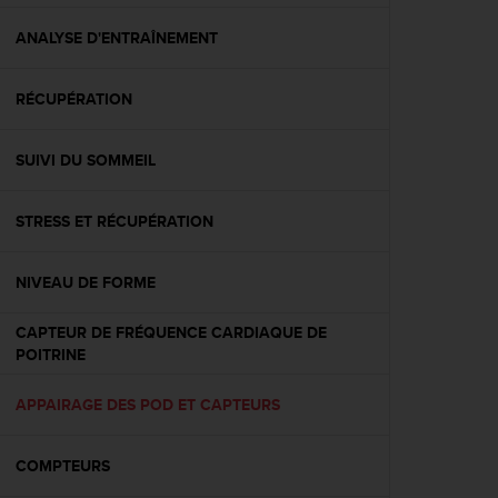
f
o
ANALYSE D'ENTRAÎNEMENT
r
m
RÉCUPÉRATION
i
t
é
SUIVI DU SOMMEIL
a
u
x
STRESS ET RÉCUPÉRATION
d
i
r
NIVEAU DE FORME
e
c
CAPTEUR DE FRÉQUENCE CARDIAQUE DE
t
POITRINE
i
v
APPAIRAGE DES POD ET CAPTEURS
e
s
d
COMPTEURS
'