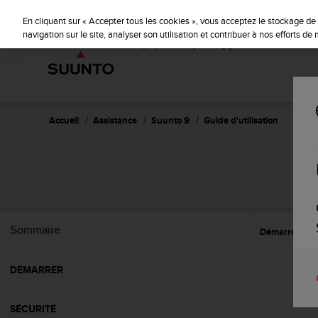
S
u
En cliquant sur « Accepter tous les cookies », vous acceptez le stockage de 
u
navigation sur le site, analyser son utilisation et contribuer à nos efforts d
n
t
o
s
'
e
Accueil
Assistance
Suunto 9
Guide d'utilisation
n
g
a
g
e
à
a
Sommaire
Démarrer
C
m
e
n
DÉMARRER
e
r
c
SÉCURITÉ