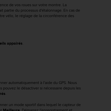
érence de vos roues sur votre montre. La
ait partie du processus d'étalonnage. En cas de
re vélo, le réglage de la circonférence des
eils appairés
.
lonner automatiquement à l'aide du GPS. Nous
us pouvez le désactiver si nécessaire depuis les
rés
.
nner un mode sportif dans lequel le capteur de
ur
Meilleure
. Démarrez l'enregistrement et