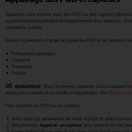
Appairez votre montre avec des POD ou des capteurs Bluetoo
supplémentaires pendant l'enregistrement d'un exercice. Ains
puissance cycliste.
Suunto 9
prend en charge les types de POD et de capteurs sui
Fréquence cardiaque
Cyclisme
Puissance
Foulée
Vous ne pouvez appairer aucun appareil lo
REMARQUE:
mode avion avant de procéder à l'appairage. Voir
Mode avio
Pour appairer un POD ou un capteur :
Allez dans les paramètres de votre montre et sélectionne
Sélectionnez
Appairer un capteur
pour obtenir la liste de
Faites défiler l'écran vers le bas avec votre doigt pour voir