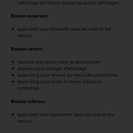
l'affichage de l'heure depuis les autres affichages
f
o
Bouton supérieur
r
m
i
appui bref pour remonter dans les vues et les
t
menus
é
a
Bouton central
u
x
touchez une option pour la sélectionner
d
appuyer pour changer d'affichage
i
appui long pour revenir au menu des paramètres
r
e
appui long pour ouvrir le menu d'options
c
contextuel
t
i
Bouton inférieur
v
e
appui bref pour descendre dans les vues et les
s
menus
d
'