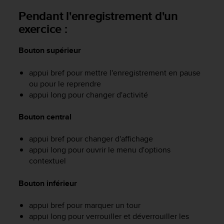
a
Pendant l'enregistrement d'un
c
c
exercice :
e
s
Bouton supérieur
s
i
appui bref pour mettre l'enregistrement en pause
b
i
ou pour le reprendre
l
appui long pour changer d'activité
i
t
Bouton central
é
d
appui bref pour changer d'affichage
u
appui long pour ouvrir le menu d'options
c
contextuel
o
n
Bouton inférieur
t
e
n
appui bref pour marquer un tour
u
appui long pour verrouiller et déverrouiller les
W