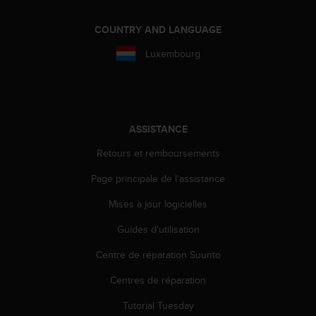
l
i
COUNTRY AND LANGUAGE
t
y
Luxembourg
G
u
i
d
e
ASSISTANCE
l
i
Retours et remboursements
n
e
Page principale de l'assistance
s
Mises à jour logicielles
,
W
Guides d'utilisation
C
A
Centre de réparation Suunto
G
)
Centres de réparation
2
.
Tutorial Tuesday