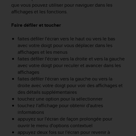
e
que vous pouvez utiliser pour naviguer dans les
s
affichages et les fonctions.
i
t
e
Faire défiler et toucher
W
e
faites défiler l'écran vers le haut ou vers le bas
b
avec votre doigt pour vous déplacer dans les
a
affichages et les menus
u
faites défiler l'écran vers la droite et vers la gauche
n
avec votre doigt pour reculer et avancer dans les
i
affichages
v
faites défiler l'écran vers la gauche ou vers la
e
droite avec votre doigt pour voir des affichages et
a
u
des détails supplémentaires
A
touchez une option pour la sélectionner
A
touchez l'affichage pour obtenir d'autres
d
informations
e
appuyez sur l'écran de façon prolongée pour
c
ouvrir le menu d'options contextuel
o
appuyez deux fois sur l'écran pour revenir à
n