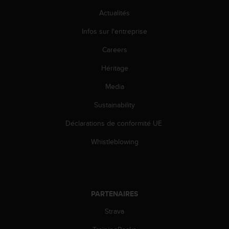
o
Actualités
r
m
Infos sur l'entreprise
i
t
Careers
é
Héritage
a
u
Media
x
a
Sustainability
u
t
Déclarations de conformité UE
r
e
Whistleblowing
s
n
o
r
m
PARTENAIRES
e
Strava
s
d