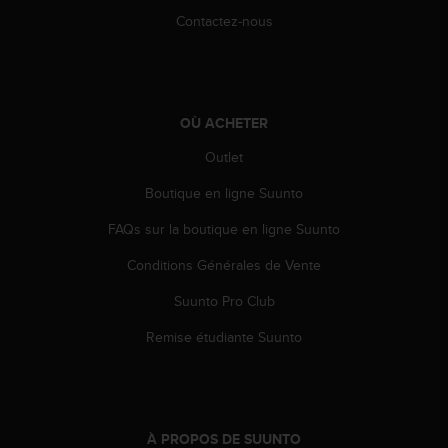
0
Contactez-nous
a
i
n
s
i
q
OÙ ACHETER
u
Outlet
'
à
Boutique en ligne Suunto
a
s
FAQs sur la boutique en ligne Suunto
s
u
Conditions Générales de Vente
r
Suunto Pro Club
e
r
Remise étudiante Suunto
s
a
c
o
n
À PROPOS DE SUUNTO
f