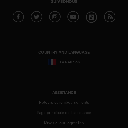
SUIVEZ-NOUS
u
x
É
t
a
t
s
-
U
COUNTRY AND LANGUAGE
n
i
La Réunion
s
a
u
+
1
ASSISTANCE
8
5
Retours et remboursements
5
2
Page principale de l'assistance
5
8
Mises à jour logicielles