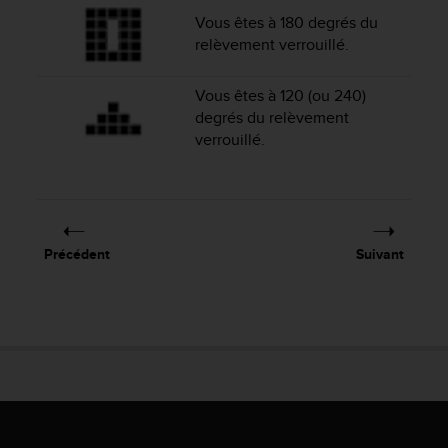
-
Vous êtes à 180 degrés du
v
relèvement verrouillé.
o
u
Vous êtes à 120 (ou 240)
s
degrés du relèvement
a
u
verrouillé.
S
e
r
v
i
Précédent
Suivant
c
e
c
l
i
e
n
t
s
a