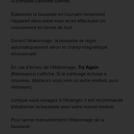
a
c
c
Étalonnez la boussole en tournant lentement
e
l'appareil dans votre main et en effectuant un
s
mouvement en forme de huit.
s
i
Durant l'étalonnage, la boussole se règle
b
automatiquement selon le champ magnétique
i
environnant.
l
i
En cas d'échec de l'étalonnage,
Try Again
t
(Réessayez) s'affiche. Si le calibrage échoue à
é
d
nouveau, déplacez-vous vers un autre endroit, puis
u
réessayez.
c
o
Lorsque vous voyagez à l'étranger, il est recommandé
n
d'étalonner la boussole pour votre nouvel endroit.
t
e
Pour lancer manuellement l'étalonnage de la
n
boussole :
u
W