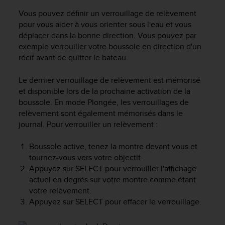
o
Vous pouvez définir un verrouillage de relèvement
r
pour vous aider à vous orienter sous l'eau et vous
m
déplacer dans la bonne direction. Vous pouvez par
i
exemple verrouiller votre boussole en direction d'un
t
é
récif avant de quitter le bateau.
a
u
Le dernier verrouillage de relèvement est mémorisé
x
et disponible lors de la prochaine activation de la
a
boussole. En mode
Plongée
, les verrouillages de
u
relèvement sont également mémorisés dans le
t
journal. Pour verrouiller un relèvement :
r
e
Boussole active, tenez la montre devant vous et
s
tournez-vous vers votre objectif.
n
o
Appuyez sur
SELECT
pour verrouiller l'affichage
r
actuel en degrés sur votre montre comme étant
m
votre relèvement.
e
Appuyez sur
SELECT
pour effacer le verrouillage.
s
d