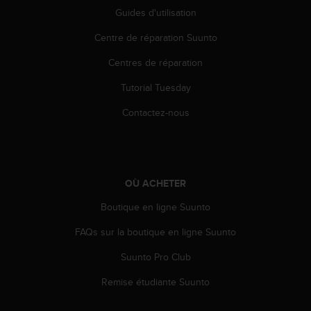
0
Guides d'utilisation
9
0
Centre de réparation Suunto
0
(
Centres de réparation
a
p
Tutorial Tuesday
p
e
Contactez-nous
l
g
r
a
t
OÙ ACHETER
u
Boutique en ligne Suunto
i
t
FAQs sur la boutique en ligne Suunto
)
s
Suunto Pro Club
i
v
Remise étudiante Suunto
o
u