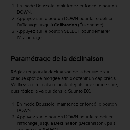
e
En mode Boussole, maintenez enfoncé le bouton
b
DOWN
.
(
Appuyez sur le bouton
DOWN
pour faire défiler
W
l'affichage jusqu'à
Calibration
(Étalonnage).
e
Appuyez sur le bouton
SELECT
pour démarrer
b
l'étalonnage.
C
o
n
Paramétrage de la déclinaison
t
e
n
Réglez toujours la déclinaison de la boussole sur
t
chaque spot de plongée afin d'obtenir un cap précis.
A
Vérifiez la déclinaison locale depuis une source sûre,
c
puis réglez la valeur dans le
Suunto DX
.
c
e
En mode Boussole, maintenez enfoncé le bouton
s
s
DOWN
.
i
Appuyez sur le bouton
DOWN
pour faire défiler
b
l'affichage jusqu'à
Declination
(Déclinaison), puis
i
appuyez sur
SELECT
.