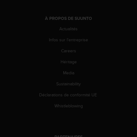
s
r
e
À PROPOS DE SUUNTO
n
c
Actualités
o
Infos sur l'entreprise
n
t
Careers
r
e
Héritage
z
d
Media
e
s
Sustainability
p
Déclarations de conformité UE
r
o
Whistleblowing
b
l
è
m
e
PARTENAIRES