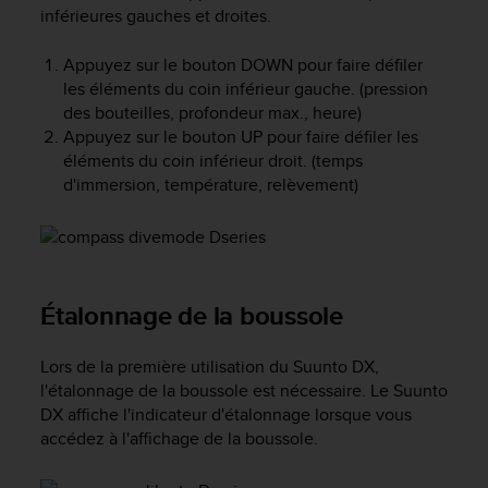
f
inférieures gauches et droites.
o
r
Appuyez sur le bouton
DOWN
pour faire défiler
m
les éléments du coin inférieur gauche. (pression
i
des bouteilles, profondeur max., heure)
t
Appuyez sur le bouton
UP
pour faire défiler les
é
éléments du coin inférieur droit. (temps
a
d'immersion, température, relèvement)
u
x
d
i
r
e
Étalonnage de la boussole
c
t
i
Lors de la première utilisation du
Suunto DX
,
v
l'étalonnage de la boussole est nécessaire. Le
Suunto
e
DX
affiche l'indicateur d'étalonnage lorsque vous
s
accédez à l'affichage de la boussole.
d
'