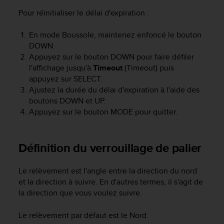
0
a
Pour réinitialiser le délai d'expiration :
i
n
En mode Boussole, maintenez enfoncé le bouton
s
DOWN
.
i
Appuyez sur le bouton
DOWN
pour faire défiler
q
l'affichage jusqu'à
Timeout
(Timeout) puis
u
appuyez sur
SELECT
.
'
Ajustez la durée du délai d'expiration à l'aide des
à
boutons
DOWN
et
UP
.
a
s
Appuyez sur le bouton
MODE
pour quitter.
s
u
r
Définition du verrouillage de palier
e
r
Le relèvement est l'angle entre la direction du nord
s
a
et la direction à suivre. En d'autres termes, il s'agit de
c
la direction que vous voulez suivre.
o
n
Le relèvement par défaut est le Nord.
f