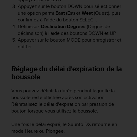
l
Appuyez sur le bouton
DOWN
pour sélectionner
i
une option parmi
East
(Est) et
West
(Ouest), puis
t
confirmez à l'aide du bouton
SELECT
.
y
Définissez
Declination Degrees
(Degrés de
G
déclinaison) à l'aide des boutons
DOWN
et
UP
.
u
Appuyer sur le bouton
MODE
pour enregistrer et
i
d
quitter.
e
l
i
Réglage du délai d'expiration de la
n
boussole
e
s
,
Vous pouvez définir la durée pendant laquelle la
W
boussole reste affichée après son activation.
C
Réinitialisez le délai d'expiration par pression de
A
bouton lorsque vous utilisez la boussole.
G
)
Une fois le délai expiré, le
Suunto DX
retourne en
2
mode Heure ou Plongée.
.