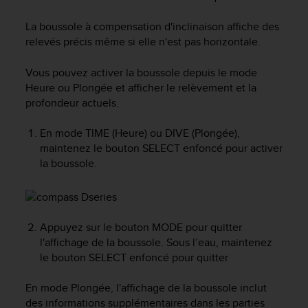
e
s
La boussole à compensation d'inclinaison affiche des
i
relevés précis même si elle n'est pas horizontale.
t
e
W
Vous pouvez activer la boussole depuis le mode
e
Heure ou Plongée et afficher le relèvement et la
b
profondeur actuels.
a
u
En mode TIME (Heure) ou DIVE (Plongée),
n
maintenez le bouton
SELECT
enfoncé pour activer
i
la boussole.
v
e
a
u
A
Appuyez sur le bouton
MODE
pour quitter
A
l'affichage de la boussole. Sous l’eau, maintenez
d
le bouton SELECT enfoncé pour quitter
e
c
En mode Plongée, l'affichage de la boussole inclut
o
des informations supplémentaires dans les parties
n