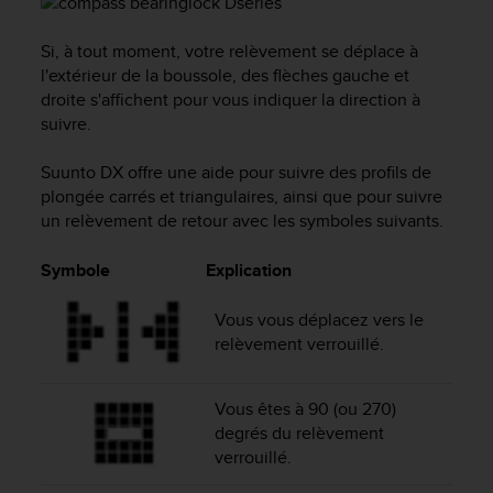
'
a
Si, à tout moment, votre relèvement se déplace à
c
c
l'extérieur de la boussole, des flèches gauche et
e
droite s'affichent pour vous indiquer la direction à
s
suivre.
s
i
Suunto DX
offre une aide pour suivre des profils de
b
plongée carrés et triangulaires, ainsi que pour suivre
i
un relèvement de retour avec les symboles suivants.
l
i
Symbole
Explication
t
é
.
Vous vous déplacez vers le
A
relèvement verrouillé.
d
r
e
Vous êtes à 90 (ou 270)
s
degrés du relèvement
s
verrouillé.
e
z