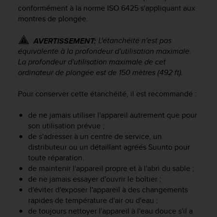
e
conformément à la norme ISO 6425 s'appliquant aux
s
montres de plongée.
i
t
e
L'étanchéité n'est pas
AVERTISSEMENT:
W
équivalente à la profondeur d'utilisation maximale.
e
La profondeur d'utilisation maximale de cet
b
ordinateur de plongée est de 150 mètres (492 ft).
a
u
Pour conserver cette étanchéité, il est recommandé :
n
i
de ne jamais utiliser l'appareil autrement que pour
v
son utilisation prévue ;
e
de s'adresser à un centre de service, un
a
u
distributeur ou un détaillant agréés Suunto pour
A
toute réparation.
A
de maintenir l'appareil propre et à l'abri du sable ;
d
de ne jamais essayer d'ouvrir le boîtier ;
e
d'éviter d'exposer l'appareil à des changements
c
rapides de température d'air ou d'eau ;
o
de toujours nettoyer l'appareil à l'eau douce s'il a
n