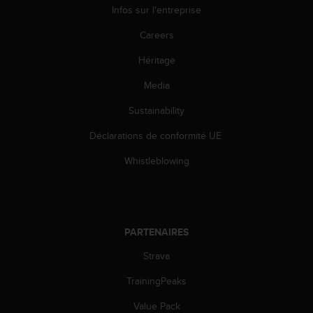
l
Infos sur l'entreprise
i
t
Careers
y
Héritage
G
u
Media
i
d
Sustainability
e
l
Déclarations de conformité UE
i
n
Whistleblowing
e
s
,
W
C
PARTENAIRES
A
Strava
G
)
TrainingPeaks
2
.
Value Pack