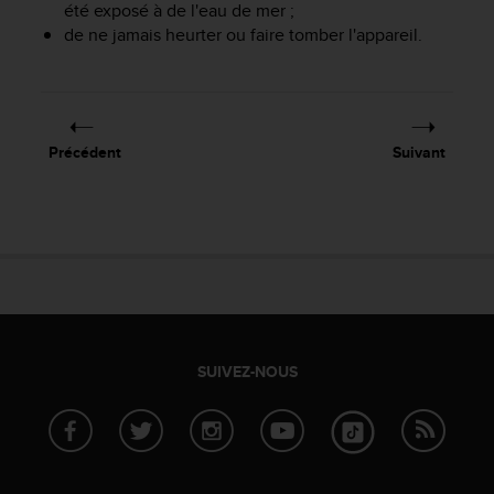
été exposé à de l'eau de mer ;
f
de ne jamais heurter ou faire tomber l'appareil.
o
r
m
i
t
é
Précédent
Suivant
a
u
x
d
i
r
e
c
t
i
SUIVEZ-NOUS
v
e
s
d
'