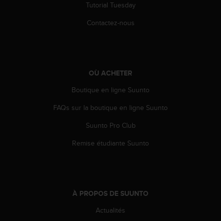
Tutorial Tuesday
e
b
Contactez-nous
(
W
e
b
C
OÙ ACHETER
o
n
Boutique en ligne Suunto
t
e
FAQs sur la boutique en ligne Suunto
n
Suunto Pro Club
t
A
Remise étudiante Suunto
c
c
e
s
s
À PROPOS DE SUUNTO
i
b
Actualités
i