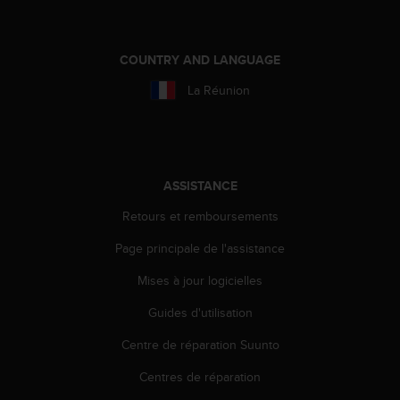
a
c
c
e
COUNTRY AND LANGUAGE
s
La Réunion
s
i
b
i
l
i
ASSISTANCE
t
Retours et remboursements
é
d
Page principale de l'assistance
u
c
Mises à jour logicielles
o
n
Guides d'utilisation
t
e
Centre de réparation Suunto
n
Centres de réparation
u
W