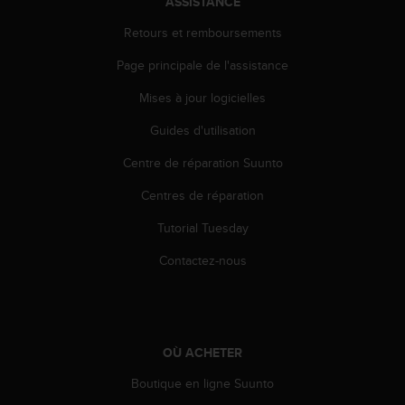
ASSISTANCE
e
Retours et remboursements
b
(
Page principale de l'assistance
W
e
Mises à jour logicielles
b
C
Guides d'utilisation
o
n
Centre de réparation Suunto
t
Centres de réparation
e
n
Tutorial Tuesday
t
A
Contactez-nous
c
c
e
s
s
OÙ ACHETER
i
b
Boutique en ligne Suunto
i