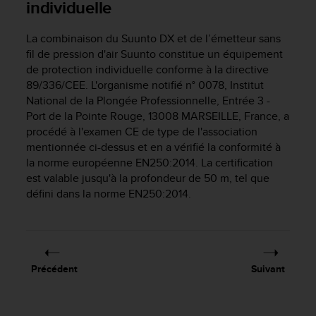
individuelle
f
o
La combinaison du
Suunto DX
et de l’émetteur sans
r
m
fil de pression d'air Suunto constitue un équipement
i
de protection individuelle conforme à la directive
t
89/336/CEE. L'organisme notifié n° 0078, Institut
é
National de la Plongée Professionnelle, Entrée 3 -
a
Port de la Pointe Rouge, 13008 MARSEILLE, France, a
u
procédé à l'examen CE de type de l'association
x
mentionnée ci-dessus et en a vérifié la conformité à
d
la norme européenne EN250:2014. La certification
i
est valable jusqu'à la profondeur de 50 m, tel que
r
défini dans la norme EN250:2014.
e
c
t
i
v
e
Précédent
Suivant
s
d
'