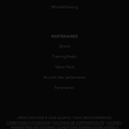
0
a
Whistleblowing
i
n
s
i
q
PARTENAIRES
u
Strava
'
à
TrainingPeaks
a
s
Value Pack
s
u
Accueil des partenaires
r
e
Partenaires
r
s
a
c
o
.
DROIT D'AUTEUR © 2026 SUUNTO.
TOUS DROITS RÉSERVÉS.
n
CONDITIONS D’UTILISATION
|
POLITIQUE DE CONFIDENTIALITÉ
|
COOKIES
|
f
PARAMÈTRES DES COOKIES
|
CONDITIONS GÉNÉRALES RELATIVES À