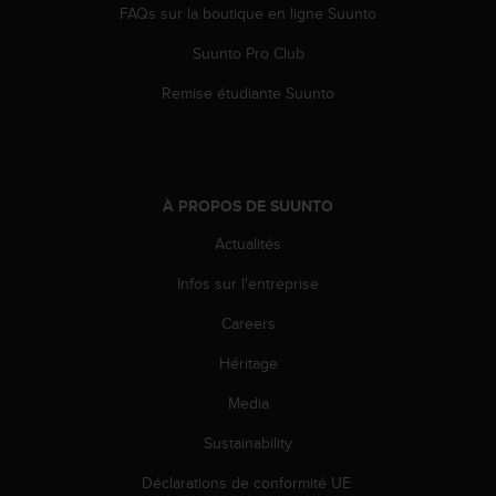
l
FAQs sur la boutique en ligne Suunto
i
Suunto Pro Club
t
y
Remise étudiante Suunto
G
u
i
d
e
À PROPOS DE SUUNTO
l
i
Actualités
n
e
Infos sur l'entreprise
s
,
Careers
W
Héritage
C
A
Media
G
)
Sustainability
2
.
Déclarations de conformité UE