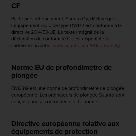
e
CE
s
i
Par le présent document, Suunto Oy, déclare que
t
e
l’équipement radio de type DW172 est conforme à la
W
directive 2014/53/UE. Le texte intégral de la
e
déclaration de conformité UE est disponible à
b
l’adresse suivante :
www.suunto.com/EUconformity
.
a
u
n
Norme EU de profondimètre de
i
plongée
v
e
a
EN13319 est une norme de profondimètre de plongée
u
européenne. Les ordinateurs de plongée Suunto sont
A
conçus pour se conformer à cette norme.
A
d
e
Directive européenne relative aux
c
o
équipements de protection
n