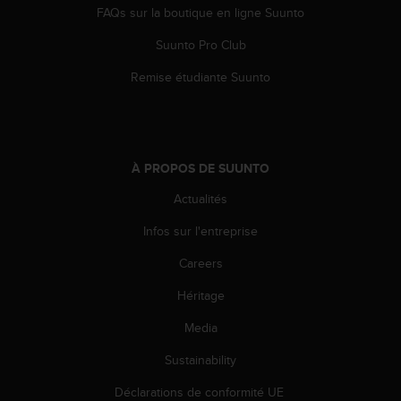
l
FAQs sur la boutique en ligne Suunto
i
t
Suunto Pro Club
y
Remise étudiante Suunto
G
u
i
d
e
À PROPOS DE SUUNTO
l
i
Actualités
n
e
Infos sur l'entreprise
s
,
Careers
W
C
Héritage
A
Media
G
)
Sustainability
2
.
Déclarations de conformité UE