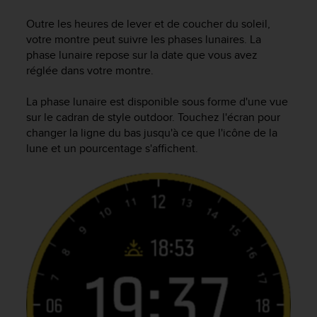
e
s
Outre les heures de lever et de coucher du soleil,
i
votre montre peut suivre les phases lunaires. La
t
phase lunaire repose sur la date que vous avez
e
réglée dans votre montre.
W
e
b
La phase lunaire est disponible sous forme d'une vue
a
sur le cadran de style outdoor. Touchez l'écran pour
u
changer la ligne du bas jusqu'à ce que l'icône de la
n
lune et un pourcentage s'affichent.
i
v
e
a
u
A
A
d
e
c
o
n