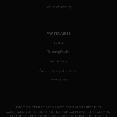
0
a
Whistleblowing
i
n
s
i
q
PARTENAIRES
u
'
Strava
à
TrainingPeaks
a
s
Value Pack
s
u
Accueil des partenaires
r
e
Partenaires
r
s
a
c
o
.
DROIT D'AUTEUR © 2026 SUUNTO.
TOUS DROITS RÉSERVÉS.
n
CONDITIONS D’UTILISATION
|
POLITIQUE DE CONFIDENTIALITÉ
|
COOKIES
|
f
PARAMÈTRES DES COOKIES
|
CONDITIONS GÉNÉRALES RELATIVES À