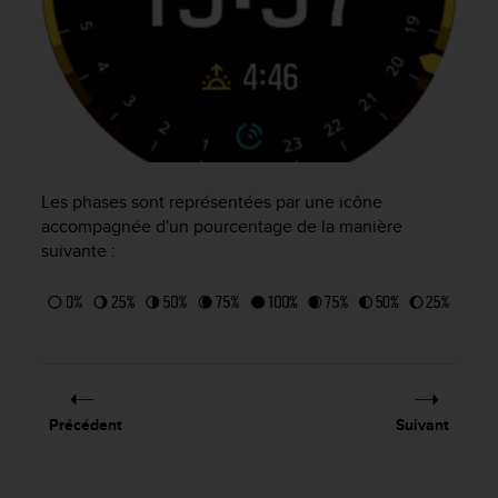
f
o
r
m
i
t
é
a
u
Les phases sont représentées par une icône
x
accompagnée d'un pourcentage de la manière
d
suivante :
i
r
e
c
t
i
v
e
Précédent
Suivant
s
d
'