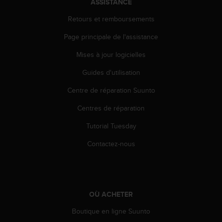
ASSISTANCE
e
b
Retours et remboursements
(
Page principale de l'assistance
W
e
Mises à jour logicielles
b
C
Guides d'utilisation
o
n
Centre de réparation Suunto
t
e
Centres de réparation
n
Tutorial Tuesday
t
A
Contactez-nous
c
c
e
s
s
OÙ ACHETER
i
b
Boutique en ligne Suunto
i