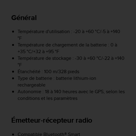
e
s
i
Général
t
e
W
Température d'utilisation : -20 à +60 °C/-5 à +140
e
°F
b
Température de chargement de la batterie : 0 à
a
+35 °C/+32 à +95 °F
u
Température de stockage : -30 à +60 °C/-22 à +140
n
°F
i
Étanchéité : 100 m/328 pieds
v
Type de batterie : batterie lithium-ion
e
rechargeable
a
Autonomie : 18 à 140 heures avec le GPS, selon les
u
A
conditions et les paramètres
A
d
e
Émetteur-récepteur radio
c
o
Compatible Bluetooth® Smart
n