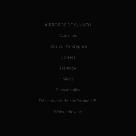
o
r
m
i
À PROPOS DE SUUNTO
t
é
Actualités
a
Infos sur l'entreprise
u
x
Careers
a
u
Héritage
t
r
Media
e
s
Sustainability
n
Déclarations de conformité UE
o
r
Whistleblowing
m
e
s
d