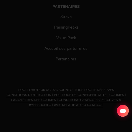
'
PARTENAIRES
a
c
Strava
c
e
TrainingPeaks
s
s
Value Pack
i
Accueil des partenaires
b
i
Partenaires
l
i
t
é
.
A
.
DROIT D'AUTEUR © 2026 SUUNTO.
TOUS DROITS RÉSERVÉS.
CONDITIONS D’UTILISATION
|
POLITIQUE DE CONFIDENTIALITÉ
|
COOKIES
|
d
PARAMÈTRES DES COOKIES
|
CONDITIONS GÉNÉRALES RELATIVES À
r
#YESSUUNTO
|
AVIS RELATIF AU EU DATA ACT
e
s
s
e
z