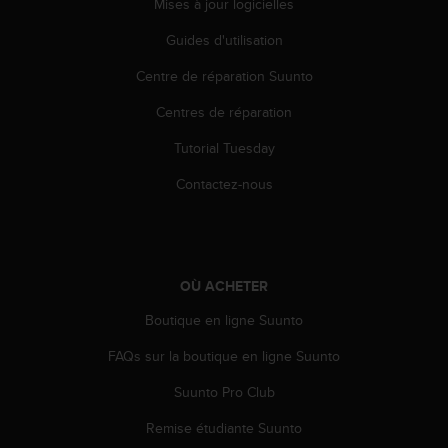
0
Mises à jour logicielles
a
Guides d'utilisation
i
n
Centre de réparation Suunto
s
i
Centres de réparation
q
u
Tutorial Tuesday
'
à
Contactez-nous
a
s
s
u
r
OÙ ACHETER
e
Boutique en ligne Suunto
r
s
FAQs sur la boutique en ligne Suunto
a
c
Suunto Pro Club
o
n
Remise étudiante Suunto
f