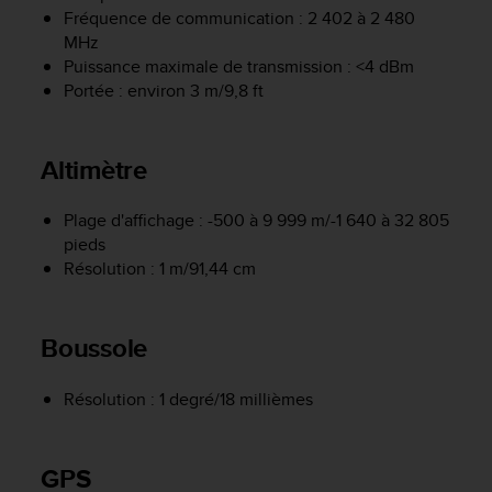
f
Fréquence de communication : 2 402 à 2 480
o
MHz
r
Puissance maximale de transmission : <4 dBm
m
Portée : environ 3 m/9,8 ft
i
t
é
Altimètre
a
u
x
Plage d'affichage : -500 à 9 999 m/-1 640 à 32 805
d
pieds
i
Résolution : 1 m/91,44 cm
r
e
c
Boussole
t
i
v
Résolution : 1 degré/18 millièmes
e
s
d
GPS
'