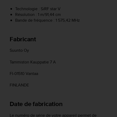
a
c
Technologie : SiRF star V
c
Résolution : 1 m/91,44 cm
e
Bande de fréquence : 1 575,42 MHz
s
s
i
Fabricant
b
i
l
Suunto Oy
i
t
Tammiston Kauppatie 7 A
é
d
FI-01510 Vantaa
u
c
FINLANDE
o
n
t
e
Date de fabrication
n
u
Le numéro de série de votre appareil permet de
W