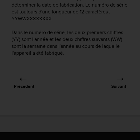
déterminer la date de fabrication. Le numéro de série
e
est toujours d'une longueur de 12 caractères :
b
(
YYWWXXXXXXXX.
W
e
Dans le numéro de série, les deux premiers chiffres
b
(YY) sont l'année et les deux chiffres suivants (WW)
C
sont la semaine dans l'année au cours de laquelle
o
l'appareil a été fabriqué.
n
t
e
n
t
Précédent
Suivant
A
c
c
e
s
s
i
b
i