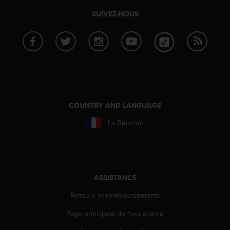
l
SUIVEZ-NOUS
i
t
y
G
u
i
d
e
l
COUNTRY AND LANGUAGE
i
n
La Réunion
e
s
,
W
C
ASSISTANCE
A
G
Retours et remboursements
)
2
Page principale de l'assistance
.