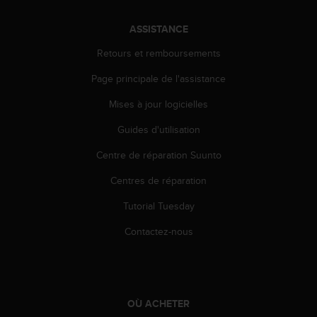
e
b
ASSISTANCE
(
Retours et remboursements
W
e
Page principale de l'assistance
b
C
Mises à jour logicielles
o
n
Guides d'utilisation
t
e
Centre de réparation Suunto
n
Centres de réparation
t
A
Tutorial Tuesday
c
c
Contactez-nous
e
s
s
i
b
OÙ ACHETER
i