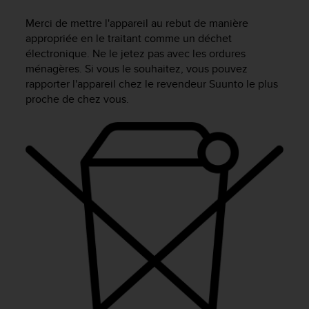
e
s
Merci de mettre l'appareil au rebut de manière
i
appropriée en le traitant comme un déchet
t
électronique. Ne le jetez pas avec les ordures
e
ménagères. Si vous le souhaitez, vous pouvez
W
rapporter l'appareil chez le revendeur Suunto le plus
e
b
proche de chez vous.
a
u
n
i
v
e
a
u
A
A
d
e
c
o
n