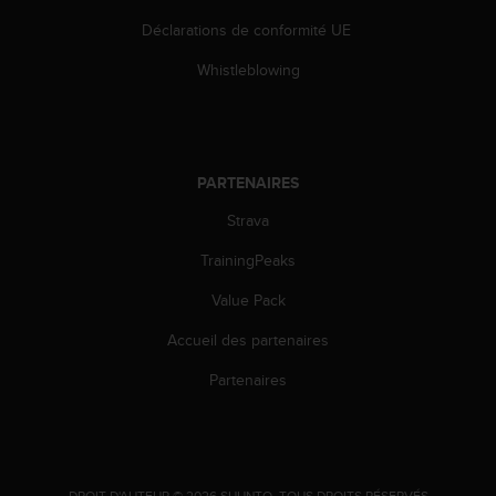
0
a
Déclarations de conformité UE
i
n
Whistleblowing
s
i
q
u
'
PARTENAIRES
à
Strava
a
s
TrainingPeaks
s
u
Value Pack
r
e
Accueil des partenaires
r
s
Partenaires
a
c
o
n
f
.
DROIT D'AUTEUR © 2026 SUUNTO.
TOUS DROITS RÉSERVÉS.