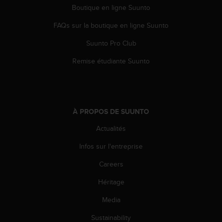
l
Boutique en ligne Suunto
i
t
FAQs sur la boutique en ligne Suunto
y
Suunto Pro Club
G
u
Remise étudiante Suunto
i
d
e
l
i
À PROPOS DE SUUNTO
n
e
Actualités
s
,
Infos sur l'entreprise
W
C
Careers
A
Héritage
G
)
Media
2
.
Sustainability