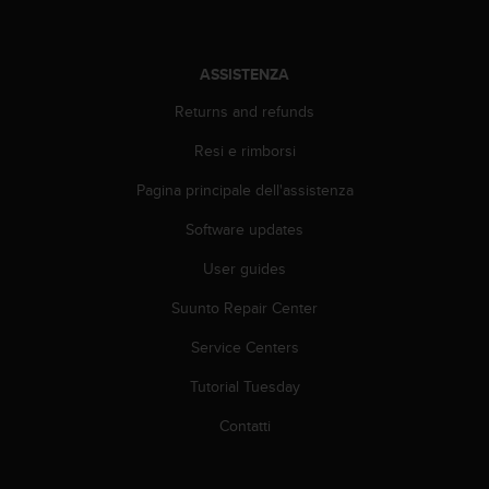
o
n
f
o
ASSISTENZA
r
Returns and refunds
m
i
Resi e rimborsi
t
à
Pagina principale dell'assistenza
a
l
Software updates
l
e
User guides
W
Suunto Repair Center
e
b
Service Centers
C
o
Tutorial Tuesday
n
t
Contatti
e
n
t