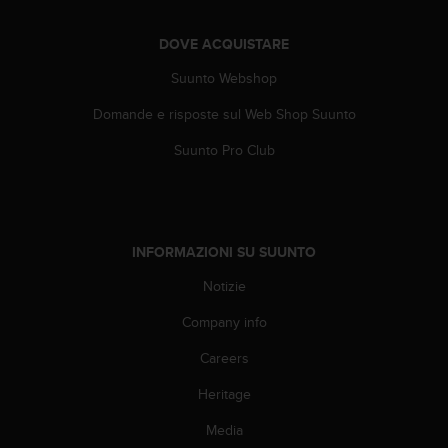
A
c
DOVE ACQUISTARE
c
e
Suunto Webshop
s
Domande e risposte sul Web Shop Suunto
s
i
Suunto Pro Club
b
i
l
i
t
INFORMAZIONI SU SUUNTO
y
G
Notizie
u
i
Company info
d
e
Careers
l
Heritage
i
n
Media
e