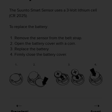
c
u
The Suunto Smart Sensor uses a 3-Volt lithium cell
r
(CR 2025).
a
r
e
To replace the battery:
c
h
Remove the sensor from the belt strap.
e
Open the battery cover with a coin.
q
Replace the battery.
u
Firmly close the battery cover.
e
s
t
o
s
i
t
o
w
e
b
r
Precedenti
Avanti