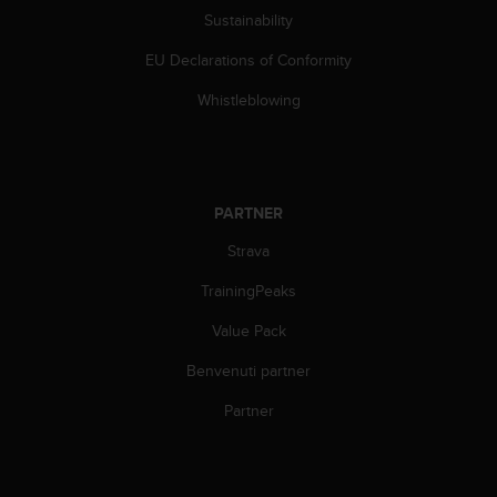
(
Sustainability
W
C
EU Declarations of Conformity
A
G
Whistleblowing
)
2
.
0
e
PARTNER
l
Strava
a
c
TrainingPeaks
o
n
Value Pack
f
o
Benvenuti partner
r
m
Partner
i
t
à